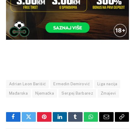
Adrian Leon Barišić
Ermedin Demirović
Liga nacija
Mađarska
Njemačka
Sergej Barbarez
Zmajevi
Facebook
Twitter
Pinterest
LinkedIn
Tumblr
WhatsApp
Email
Copy
Link