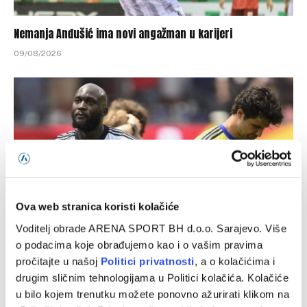
Nemanja Anđušić ima novi angažman u karijeri
09/08/2026
Ova web stranica koristi kolačiće
Voditelj obrade ARENA SPORT BH d.o.o. Sarajevo. Više
o podacima koje obrađujemo kao i o vašim pravima
Na pomolu dolazak još jedne zvijezde u Tursku
pročitajte u našoj
Politici privatnosti
, a o kolačićima i
09/08/2026
drugim sličnim tehnologijama u Politici kolačića. Kolačiće
u bilo kojem trenutku možete ponovno ažurirati klikom na