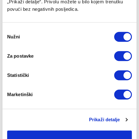
„Prikaži detalje“. Privolu možete u bilo kojem trenutku
povući bez negativnih posljedica.
Consent
Nužni
Selection
Za postavke
Halilović spreman nastaviti karijeru daleko od Evrope
Statistički
09/08/2026
Marketinški
Prikaži detalje