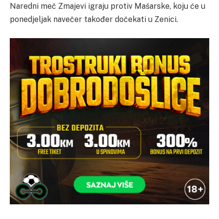
Naredni meč Zmajevi igraju protiv Mašarske, koju će u
ponedjeljak navečer također dočekati u Zenici.