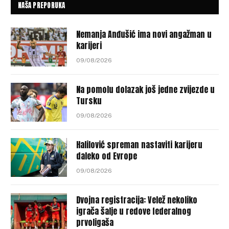
NAŠA PREPORUKA
Nemanja Anđušić ima novi angažman u
karijeri
09/08/2026
Na pomolu dolazak još jedne zvijezde u
Tursku
09/08/2026
Halilović spreman nastaviti karijeru
daleko od Evrope
09/08/2026
Dvojna registracija: Velež nekoliko
igrača šalje u redove federalnog
prvoligaša