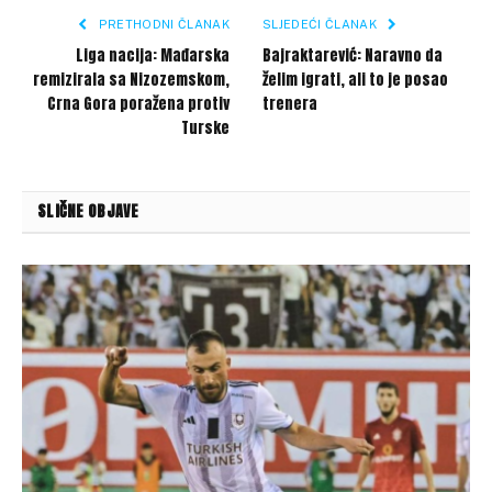
PRETHODNI ČLANAK
SLJEDEĆI ČLANAK
Liga nacija: Mađarska
Bajraktarević: Naravno da
remizirala sa Nizozemskom,
želim igrati, ali to je posao
Crna Gora poražena protiv
trenera
Turske
SLIČNE OBJAVE