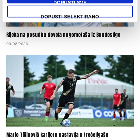
DOPUSTI SVE
DOPUSTI SELEKTIRANO
Rijeka na posudbu dovela nogometaša iz Bundeslige
09/08/2026
Mario Tičinović karijeru nastavlja u trećeligašu