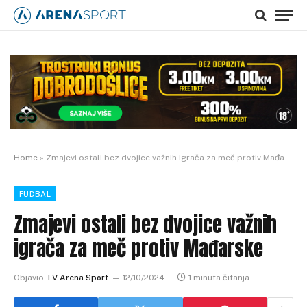
Home
»
Zmajevi ostali bez dvojice važnih igrača za meč protiv Mađarske
FUDBAL
Zmajevi ostali bez dvojice važnih
igrača za meč protiv Mađarske
Objavio
TV Arena Sport
12/10/2024
1 minuta čitanja