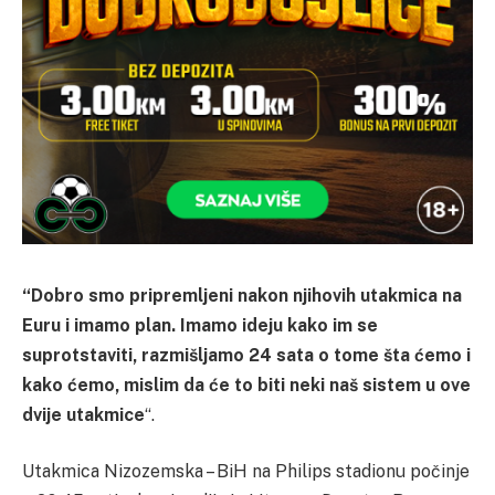
“Dobro smo pripremljeni nakon njihovih utakmica na
Euru i imamo plan. Imamo ideju kako im se
suprotstaviti, razmišljamo 24 sata o tome šta ćemo i
kako ćemo, mislim da će to biti neki naš sistem u ove
dvije utakmice
“.
Utakmica Nizozemska – BiH na Philips stadionu počinje