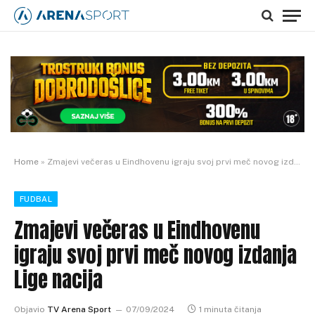
Home
»
Zmajevi večeras u Eindhovenu igraju svoj prvi meč novog izdanja Lige nacija
FUDBAL
Zmajevi večeras u Eindhovenu
igraju svoj prvi meč novog izdanja
Lige nacija
Objavio
TV Arena Sport
07/09/2024
1 minuta čitanja