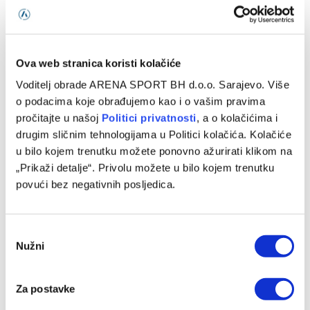
06/08/2026
Ova web stranica koristi kolačiće
Voditelj obrade ARENA SPORT BH d.o.o. Sarajevo. Više
o podacima koje obrađujemo kao i o vašim pravima
pročitajte u našoj
Politici privatnosti
, a o kolačićima i
drugim sličnim tehnologijama u Politici kolačića. Kolačiće
u bilo kojem trenutku možete ponovno ažurirati klikom na
„Prikaži detalje“. Privolu možete u bilo kojem trenutku
povući bez negativnih posljedica.
Gotova višemjesečna saga: Real Madrid i Vinicius Junior
postigli dogovor o nastavku saradnje
Consent
06/08/2026
Nužni
Selection
Za postavke