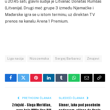
u 20:45 sati, glavni sudija je Litvanac Donatas Rumšas
(Litvanija). Drugi meč grupe 3 između Njemačke i
Mađarske igra se u istom terminu, uz direktan TV
prenos na kanalu Arena 1 Premium.
Liga nacija
Nizozemska
Sergej Barbarez
Zmajevi
Facebook
Twitter
Pinterest
LinkedIn
Tumblr
WhatsApp
Email
Copy
Link
PRETHODNI ČLANAK
SLJEDEĆI ČLANAK
Zrinjski – Sloga Meridian,
Sinner, iako pod posebnim