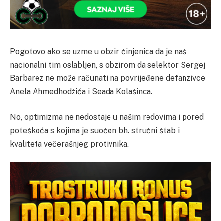
Pogotovo ako se uzme u obzir činjenica da je naš
nacionalni tim oslabljen, s obzirom da selektor Sergej
Barbarez ne može računati na povrijeđene defanzivce
Anela Ahmedhodžića i Seada Kolašinca.
No, optimizma ne nedostaje u našim redovima i pored
poteškoća s kojima je suočen bh. stručni štab i
kvaliteta večerašnjeg protivnika.