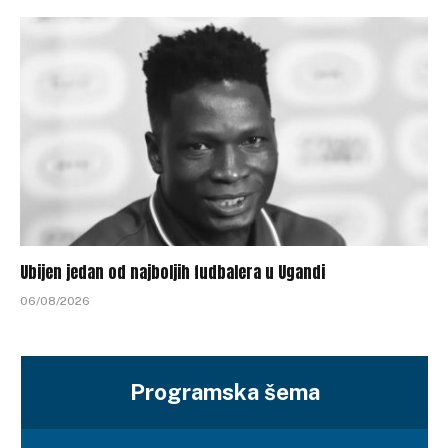
Ubijen jedan od najboljih fudbalera u Ugandi
06/08/2026
Programska šema