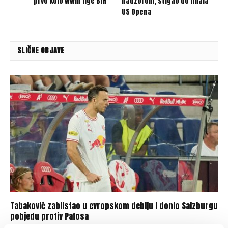
prvo kolo WWin lige BiH
nadzorom, stigao do finala
US Opena
SLIČNE OBJAVE
Tabaković zablistao u evropskom debiju i donio Salzburgu
pobjedu protiv Pafosa