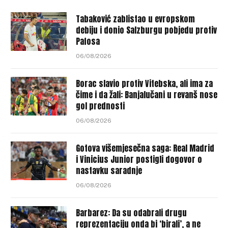
Tabaković zablistao u evropskom
debiju i donio Salzburgu pobjedu protiv
Pafosa
06/08/2026
Borac slavio protiv Vitebska, ali ima za
čime i da žali: Banjalučani u revanš nose
gol prednosti
06/08/2026
Gotova višemjesečna saga: Real Madrid
i Vinicius Junior postigli dogovor o
nastavku saradnje
06/08/2026
Barbarez: Da su odabrali drugu
reprezentaciju onda bi ‘birali’, a ne