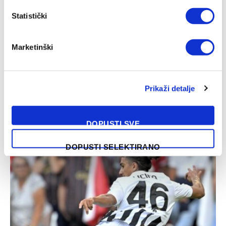
Statistički
Marketinški
Prikaži detalje
Jakirović dobio veliko pojačanje, oboren klupski rekord
06/08/2026
DOPUSTI SVE
DOPUSTI SELEKTIRANO