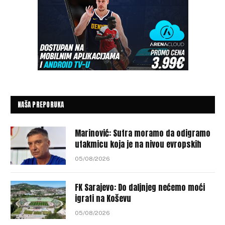
NAŠA PREPORUKA
Marinović: Sutra moramo da odigramo
utakmicu koja je na nivou evropskih
05/08/2026
FK Sarajevo: Do daljnjeg nećemo moći
igrati na Koševu
05/08/2026