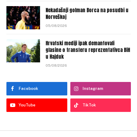
Nekadašnji golman Borca na posudbi u
Norveškoj
05/08/2026
Hrvatski mediji ipak demantovali
glasine o transferu reprezentativca BiH
u Hajduk
05/08/2026
Facebook
Instagram
YouTube
TikTok