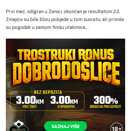
Prvi meč, odigran u Zenici, okončan je rezultatom 2:2.
Zmajice su bile blizu pobjede u tom susretu, ali primile
su pogodak u samom finišu utakmice…