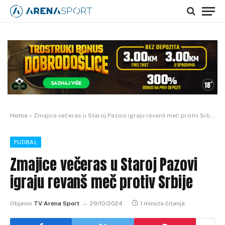
Home
»
Zmajice večeras u Staroj Pazovi igraju revanš meč protiv Srbije
FUDBAL
Zmajice večeras u Staroj Pazovi
igraju revanš meč protiv Srbije
Objavio
TV Arena Sport
29/10/2024
1 minuta čitanja