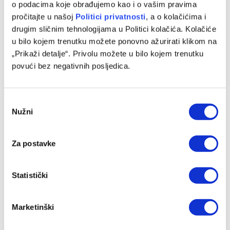
o podacima koje obrađujemo kao i o vašim pravima
pročitajte u našoj
Politici privatnosti
, a o kolačićima i
Hrvatski mediji ipak demantovali glasine o transferu
drugim sličnim tehnologijama u Politici kolačića. Kolačiće
reprezentativca BiH u Hajduk
u bilo kojem trenutku možete ponovno ažurirati klikom na
„Prikaži detalje“. Privolu možete u bilo kojem trenutku
05/08/2026
povući bez negativnih posljedica.
Consent
Nužni
Selection
Za postavke
Statistički
Demirović se vratio s odmora i stavio tačku na špekulacije
Marketinški
o transferu
05/08/2026