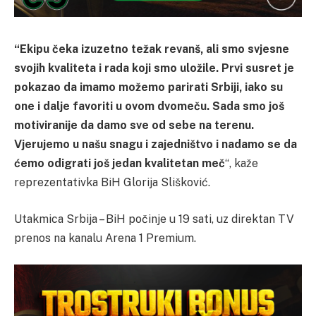
“Ekipu čeka izuzetno težak revanš, ali smo svjesne
svojih kvaliteta i rada koji smo uložile. Prvi susret je
pokazao da imamo možemo parirati Srbiji, iako su
one i dalje favoriti u ovom dvomeču. Sada smo još
motiviranije da damo sve od sebe na terenu.
Vjerujemo u našu snagu i zajedništvo i nadamo se da
ćemo odigrati još jedan kvalitetan meč
“, kaže
reprezentativka BiH Glorija Slišković.
Utakmica Srbija – BiH počinje u 19 sati, uz direktan TV
prenos na kanalu Arena 1 Premium.