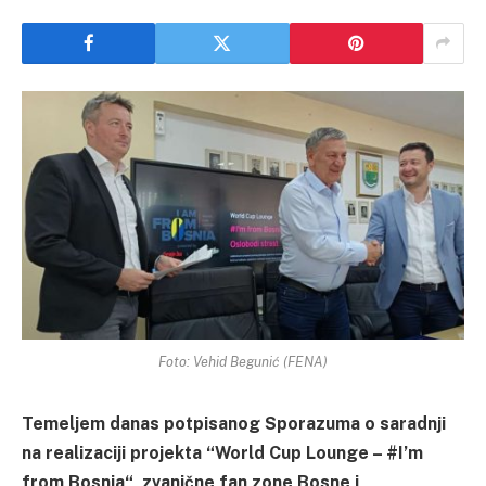
Foto: Vehid Begunić (FENA)
Temeljem danas potpisanog Sporazuma o saradnji
na realizaciji projekta “World Cup Lounge – #I’m
from Bosnia“, zvanične fan zone Bosne i