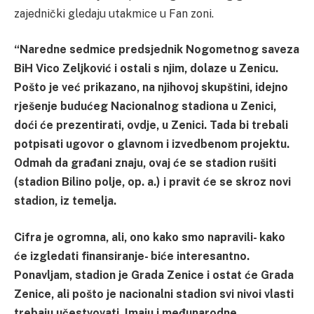
zajednički gledaju utakmice u Fan zoni.
“Naredne sedmice predsjednik Nogometnog saveza
BiH Vico Zeljković i ostali s njim, dolaze u Zenicu.
Pošto je već prikazano, na njihovoj skupštini, idejno
rješenje budućeg Nacionalnog stadiona u Zenici,
doći će prezentirati, ovdje, u Zenici. Tada bi trebali
potpisati ugovor o glavnom i izvedbenom projektu.
Odmah da građani znaju, ovaj će se stadion rušiti
(stadion Bilino polje, op. a.) i pravit će se skroz novi
stadion, iz temelja.
Cifra je ogromna, ali, ono kako smo napravili- kako
će izgledati finansiranje- biće interesantno.
Ponavljam, stadion je Grada Zenice i ostat će Grada
Zenice, ali pošto je nacionalni stadion svi nivoi vlasti
trebaju učestvovati. Imaju i međunarodne