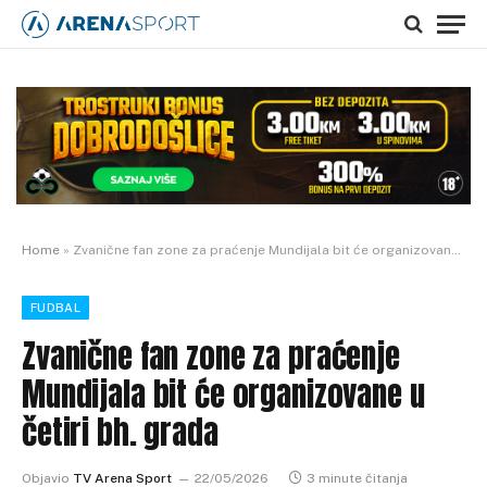
Home
»
Zvanične fan zone za praćenje Mundijala bit će organizovane u četiri bh. grada
FUDBAL
Zvanične fan zone za praćenje
Mundijala bit će organizovane u
četiri bh. grada
Objavio
TV Arena Sport
22/05/2026
3 minute čitanja