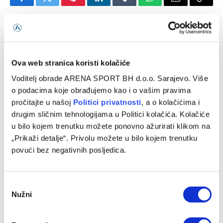
Facebook
Twitter
Pinterest
LinkedIn
Tumblr
WhatsApp
Email
Copy
Link
PRETHODNI ČLANAK
SLJEDEĆI ČLANAK
Izostavio velike zvijezde:
Guardiola potvrdio da
Ova web stranica koristi kolačiće
Tuchel objavio spisak
napušta City: Ne pitajte me
Engleske za SP
zašto odlazim
Voditelj obrade ARENA SPORT BH d.o.o. Sarajevo. Više
o podacima koje obrađujemo kao i o vašim pravima
pročitajte u našoj
Politici privatnosti
, a o kolačićima i
SLIČNE OBJAVE
drugim sličnim tehnologijama u Politici kolačića. Kolačiće
u bilo kojem trenutku možete ponovno ažurirati klikom na
„Prikaži detalje“. Privolu možete u bilo kojem trenutku
povući bez negativnih posljedica.
Consent
Nužni
Selection