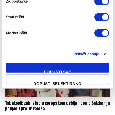
Za postavke
Statistički
Luka Kulenović pred odlaskom iz Nizozemske
07/08/2026
Marketinški
Prikaži detalje
DOPUSTI SVE
DOPUSTI SELEKTIRANO
Tabaković zablistao u evropskom debiju i donio Salzburgu
pobjedu protiv Pafosa