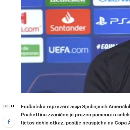
Fudbalska reprezentacija Sjedinjenih Američki
DIJELI
Pochettino zvanično je pruzeo pomenutu selekcij
ljetos dobio otkaz, poslije neuspjeha na Copa 