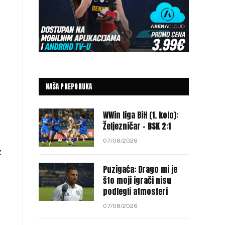
NAŠA PREPORUKA
WWin liga BiH (1. kolo):
Željezničar – BSK 2:1
07/08/2026
z
Puzigaća: Drago mi je
što moji igrači nisu
podlegli atmosferi
07/08/2026