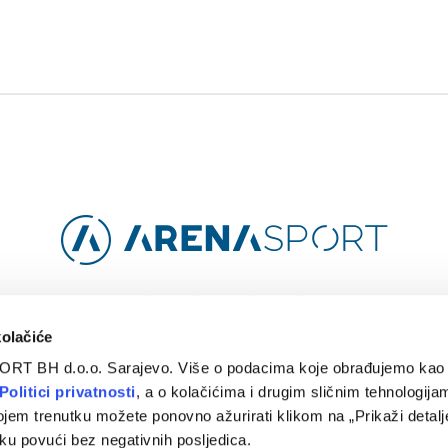
Facebook
Instagram
YouTube
TikTok
kolačiće
ORT BH d.o.o. Sarajevo. Više o podacima koje obrađujemo kao 
O
ARENA CLOUD
KONTAKT
POLITIKA PRIVATNOSTI
Politici privatnosti
, a o kolačićima i drugim sličnim tehnologijam
ojem trenutku možete ponovno ažurirati klikom na „Prikaži detalje
© 2024 Arena Sport. Designed by
WEBMAHER
.
ku povući bez negativnih posljedica.