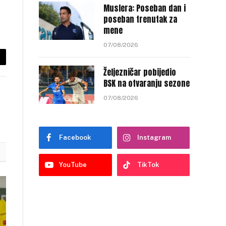
Muslera: Poseban dan i
poseban trenutak za
mene
07/08/2026
py
Željezničar pobijedio
nk
BSK na otvaranju sezone
07/08/2026
Facebook
Instagram
YouTube
TikTok