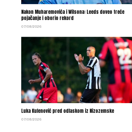
Nakon Muharemovića i Wilsona: Leeds doveo treće
pojačanje i oborio rekord
07/08/2026
Luka Kulenović pred odlaskom iz Nizozemske
07/08/2026