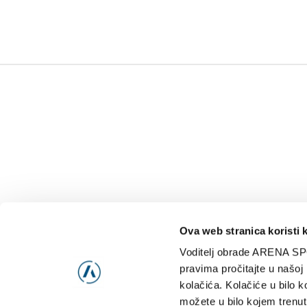
Ova web stranica koristi 
Voditelj obrade ARENA SP
NAJNOVIJE
VIDE
pravima pročitajte u našoj
kolačića. Kolačiće u bilo k
možete u bilo kojem trenut