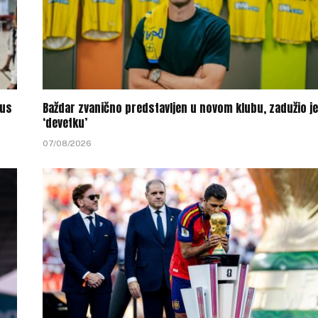
tus
Baždar zvanično predstavljen u novom klubu, zadužio je
‘devetku’
07/08/2026