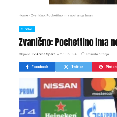
Home
»
Zvanično: Pochettino ima novi angažman
FUDBAL
Zvanično: Pochettino ima 
Objavio
TV Arena Sport
11/09/2024
1 minuta čitanja
Facebook
Twitter
Pinter