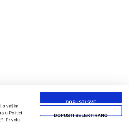
DOPUSTI SVE
i o vašim
USLOVI KORIŠĆENJA
a u Politici
DOPUSTI SELEKTIRANO
“. Privolu