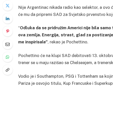
Nije Argentinac nikada radio kao selektor, a ovo će
će mu da pripremi SAD za Svjetsko prvenstvo koje 
“
Odluka da se pridružim Americi nije bila samo 
ova zemlja. Energija, strast, glad za postizanj
me inspirisale”
, rekao je Pochettino.
Pochettino će na klupi SAD debitovati 13. oktobra
trener se u maju razišao sa Chelseajem, a treners
Vodio je i Southampton, PSG i Tottenham sa kojim
Pariza je osvojio titulu, Kup Francuske i Superkup