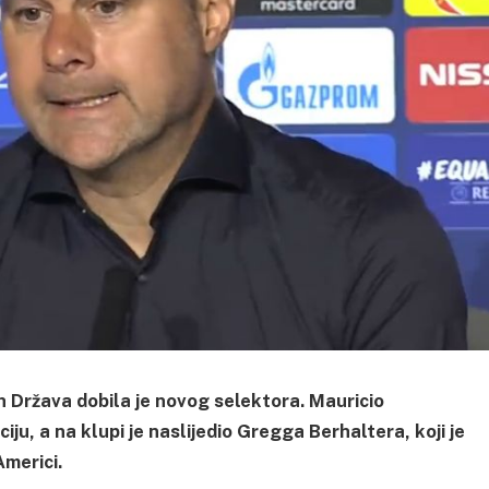
h Država dobila je novog selektora. Mauricio
u, a na klupi je naslijedio Gregga Berhaltera, koji je
Americi.