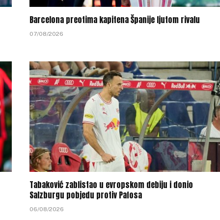
Barcelona preotima kapitena Španije ljutom rivalu
07/08/2026
Tabaković zablistao u evropskom debiju i donio
Salzburgu pobjedu protiv Pafosa
06/08/2026