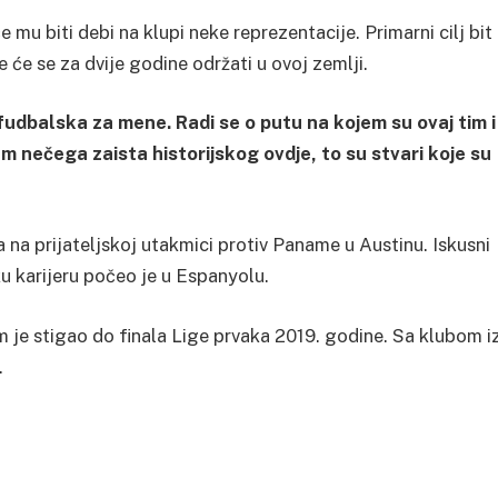
 mu biti debi na klupi neke reprezentacije. Primarni cilj bit
će se za dvije godine održati u ovoj zemlji.
fudbalska za mene. Radi se o putu na kojem su ovaj tim i
em nečega zaista historijskog ovdje, to su stvari koje su
 na prijateljskoj utakmici protiv Paname u Austinu. Iskusni
ku karijeru počeo je u Espanyolu.
 je stigao do finala Lige prvaka 2019. godine. Sa klubom i
.