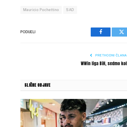
Mauricio Pochettino
SAD
PODIJELI
Facebook
Tw
PRETHODNI ČLANA
WWin liga BiH, sedmo ko
SLIČNE OBJAVE