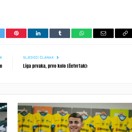
itter
Pinterest
LinkedIn
Tumblr
WhatsApp
Email
Co
Li
K
SLJEDEĆI ČLANAK
lo
Liga prvaka, prvo kolo (četvrtak):