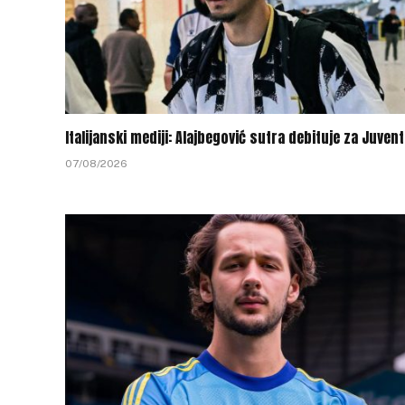
Italijanski mediji: Alajbegović sutra debituje za Juven
07/08/2026