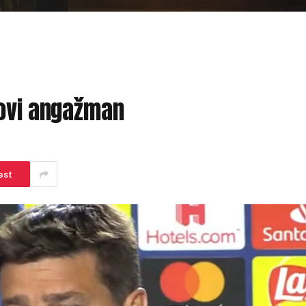
novi angažman
est