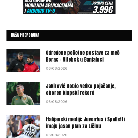
NAŠA PREPORUKA
Određene početne postave za meč
Borac – Vitebsk u Banjaluci
06/08/2026
Jakirović dobio veliko pojačanje,
oboren klupski rekord
06/08/2026
Italijanski mediji: Juventus i Spalletti
imaju jasan plan za Ličinu
06/08/2026