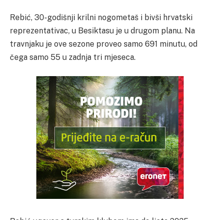
Rebić, 30-godišnji krilni nogometaš i bivši hrvatski
reprezentativac, u Besiktasu je u drugom planu. Na
travnjaku je ove sezone proveo samo 691 minutu, od
čega samo 55 u zadnja tri mjeseca.