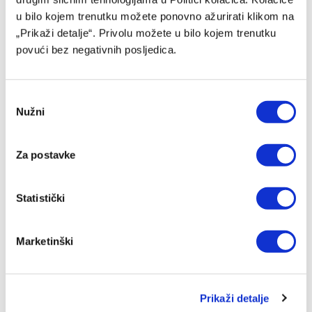
Ličinu
u bilo kojem trenutku možete ponovno ažurirati klikom na
06/08/2026
„Prikaži detalje“. Privolu možete u bilo kojem trenutku
povući bez negativnih posljedica.
Consent
Nužni
Selection
Za postavke
Statistički
Nekadašnji fudbaler Sarajeva vratio se u domovinu
Marketinški
06/08/2026
Prikaži detalje