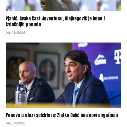
Pjanić: Svaka čast Juventusu, Alajbegović je imao i
izdašnijih ponuda
06/08/2026
Ponovo u ulozi selektora: Zlatko Dalić ima novi angažman
06/08/2026