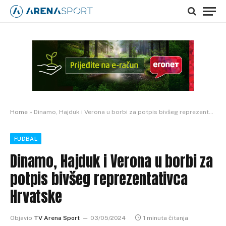
Home
»
Dinamo, Hajduk i Verona u borbi za potpis bivšeg reprezentativca Hrvatske
FUDBAL
Dinamo, Hajduk i Verona u borbi za
potpis bivšeg reprezentativca
Hrvatske
Objavio
TV Arena Sport
03/05/2024
1 minuta čitanja