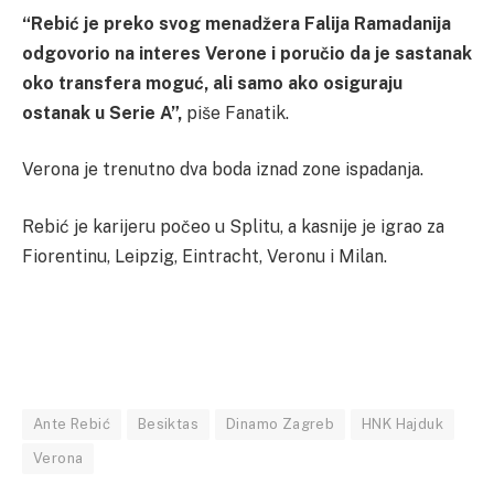
“Rebić je preko svog menadžera Falija Ramadanija
odgovorio na interes Verone i poručio da je sastanak
oko transfera moguć, ali samo ako osiguraju
ostanak u Serie A”,
piše Fanatik.
Verona je trenutno dva boda iznad zone ispadanja.
Rebić je karijeru počeo u Splitu, a kasnije je igrao za
Fiorentinu, Leipzig, Eintracht, Veronu i Milan.
Ante Rebić
Besiktas
Dinamo Zagreb
HNK Hajduk
Verona