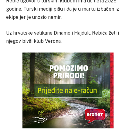
Rebić ugovor s turskim klubom ima do ljeta 2025.
godine. Turski mediji pišu i da je u martu izbačen iz
ekipe jer je unosio nemir.
Uz hrvatske velikane Dinamo i Hajduk, Rebića želi i
njegov bivši klub Verona.