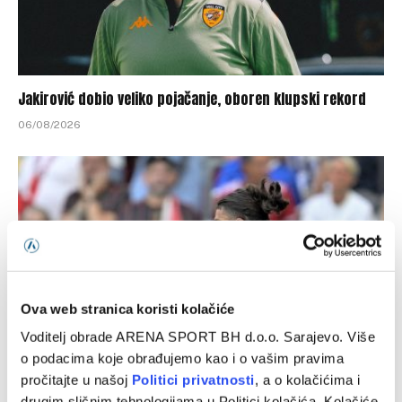
Jakirović dobio veliko pojačanje, oboren klupski rekord
06/08/2026
Ova web stranica koristi kolačiće
Voditelj obrade ARENA SPORT BH d.o.o. Sarajevo. Više
o podacima koje obrađujemo kao i o vašim pravima
pročitajte u našoj
Politici privatnosti
, a o kolačićima i
Italijanski mediji: Juventus i Spalletti imaju jasan plan za
drugim sličnim tehnologijama u Politici kolačića. Kolačiće