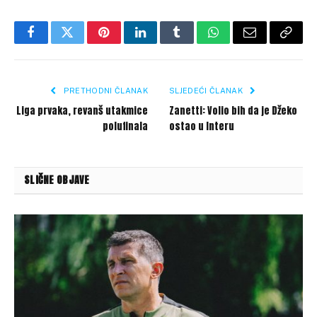
Facebook
Twitter
Pinterest
LinkedIn
Tumblr
WhatsApp
Email
Copy
Link
PRETHODNI ČLANAK
SLJEDEĆI ČLANAK
Liga prvaka, revanš utakmice
Zanetti: Volio bih da je Džeko
polufinala
ostao u Interu
SLIČNE OBJAVE