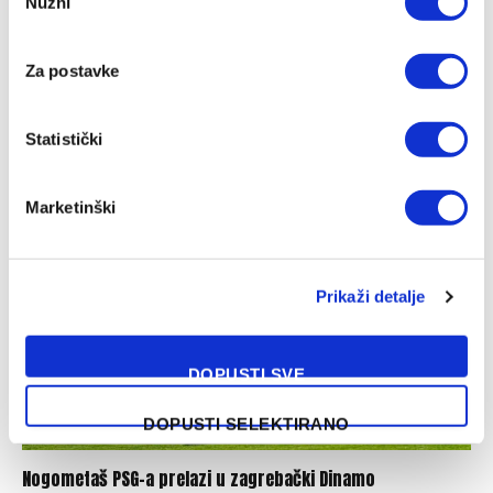
Nužni
Selection
Za postavke
Bivši fudbaler Željezničara nakon sedam mjeseci pauze
pronašao novi angažman
Statistički
03/08/2026
Marketinški
Prikaži detalje
DOPUSTI SVE
DOPUSTI SELEKTIRANO
Nogometaš PSG-a prelazi u zagrebački Dinamo