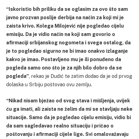
“Iskoristio bih priliku da se oglasim za ovo što sam
javno prozvan poslije derbija na način za koji mi je
zaista krivo. Kolega Milojević nije pogledao cijelu
emisiju. Da je vidio način na koji sam govorio o
afirmaciji srbijanskog nogometa i svega ostalog, da
je to pogledao sigurno ne bi imao onakvo izlaganje
kakvo je imao. Postavljeno mu je ili ponuđeno da
pogleda samo ono što je za njih bilo dobro da se
pogleda”
, rekao je Dudić te zatim dodao da je od prvog
dolaska u Srbiju poštovao ovu zemlju.
“Nikad nisam bježao od svog stava i mišljenja, uvijek
ću ga imati, ali zaista ne želim da mi se stavljaju neke
situacije. Samo da je pogledao cijelu emisiju, vidio bi
da sam sagledavao realno situaciju i pričao o
poštovanju i afirmaciji cijele lige. Svi omalovažavaju