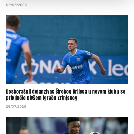
03/08/2026
Doskorašnji defanzivac Širokog Brijega u novom klubu se
priključio bivšem igraču Zrinjskog
28/07/2026