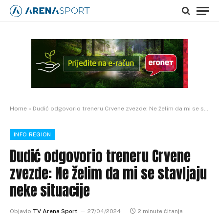
Home
»
Dudić odgovorio treneru Crvene zvezde: Ne želim da mi se stavljaju neke situacije
INFO REGION
Dudić odgovorio treneru Crvene
zvezde: Ne želim da mi se stavljaju
neke situacije
Objavio
TV Arena Sport
27/04/2024
2 minute čitanja