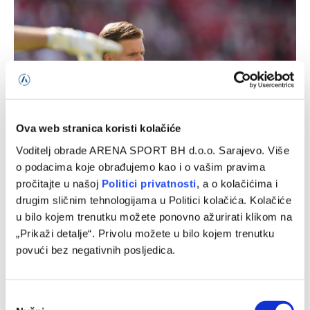
Ova web stranica koristi kolačiće
Voditelj obrade ARENA SPORT BH d.o.o. Sarajevo. Više
Vezista reprezentacije BiH želja hrvatskog velikana
o podacima koje obrađujemo kao i o vašim pravima
05/08/2026
pročitajte u našoj
Politici privatnosti
, a o kolačićima i
drugim sličnim tehnologijama u Politici kolačića. Kolačiće
u bilo kojem trenutku možete ponovno ažurirati klikom na
„Prikaži detalje“. Privolu možete u bilo kojem trenutku
povući bez negativnih posljedica.
Consent