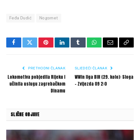
Feđa Dudić
Nogomet
Facebook
Twitter
Pinterest
LinkedIn
Tumblr
WhatsApp
Email
Copy
Link
PRETHODNI ČLANAK
SLJEDEĆI ČLANAK
Lokomotiva pobjedila Rijeku i
WWin liga BiH (29. kolo): Sloga
učinila uslugu zagrebačkom
– Zvijezda 09 2:0
Dinamu
SLIČNE OBJAVE