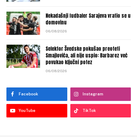
Nekadašnji fudbaler Sarajeva vratio se u
domovinu
06/08/2026
Selektor Švedske pokušao preoteti
Smajlovića, ali nije uspio: Barbarez već
povukao ključni potez
06/08/2026
Facebook
Instagram
YouTube
TikTok