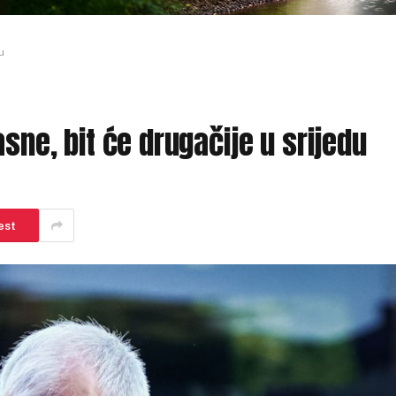
u
sne, bit će drugačije u srijedu
est