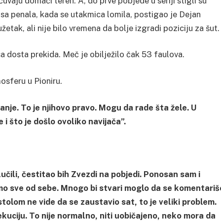
čuvaju domaći teren. A, do prve pobjede u seriji stigli su
e sa penala, kada se utakmica lomila, postigao je Dejan
tak, ali nije bilo vremena da bolje izgradi poziciju za šut.
sa dosta prekida. Meč je obilježilo čak 53 faulova.
osferu u Pioniru.
nje. To je njihovo pravo. Mogu da rade šta žele. U
 i što je došlo ovoliko navijača”.
učili, čestitao bih Zvezdi na pobjedi. Ponosan sam i
mo sve od sebe. Mnogo bi stvari moglo da se komentariš
 stolom ne vide da se zaustavio sat, to je veliki problem.
kuciju. To nije normalno, niti uobičajeno, neko mora da