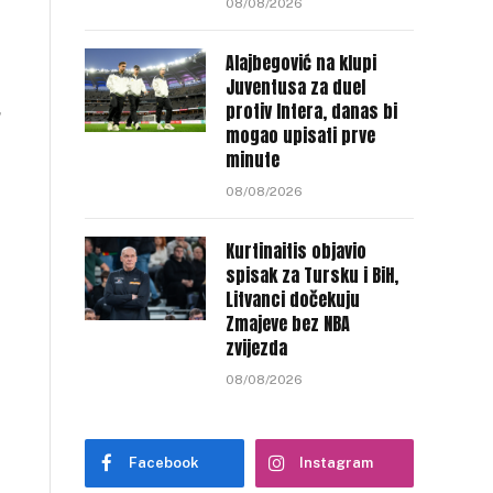
08/08/2026
Alajbegović na klupi
Juventusa za duel
,
protiv Intera, danas bi
mogao upisati prve
minute
08/08/2026
Kurtinaitis objavio
spisak za Tursku i BiH,
Litvanci dočekuju
Zmajeve bez NBA
zvijezda
08/08/2026
Facebook
Instagram