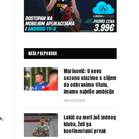
NAŠA PREPORUKA
Marinović: U novu
sezonu ulazimo s ciljem
da odbranimo titulu,
imamo najviše ambicije
08/08/2026
Lukić na meti još jednog
e,
kluba, želi ga
kontinentalni prvak