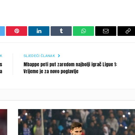
itter
Pinterest
LinkedIn
Tumblr
WhatsApp
Email
Co
Li
K
SLJEDEĆI ČLANAK
us
Mbappe peti put zaredom najbolji igrač Ligue 1:
ća
Vrijeme je za novo poglavlje