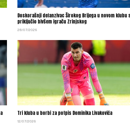
Doskorašnji defanzivac Širokog Brijega u novom klubu 
priključio bivšem igraču Zrinjskog
28/07/2026
-a
Tri kluba u borbi za potpis Dominika Livakovića
12/07/2026