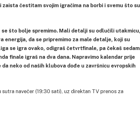
 zaista čestitam svojim igračima na borbi i svemu što su
se što bolje spremimo. Mali detalji su odlučili utakmicu
ova energija, da se pripremimo za male detalje, koji su
A liga se igra ovako, odigraš četvrtfinale, pa čekaš sedam
da finale igraš na dva dana. Napravimo kalendar prije
e da neko od naših klubova dođe u završnicu evropskih
 sutra navečer (19:30 sati), uz direktan TV prenos za