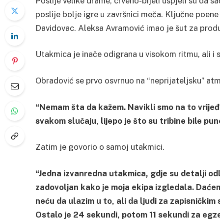
Poslije velike drame, crveno-bijeli uspjeli su da sa
poslije bolje igre u završnici meča. Ključne poen
Davidovac. Aleksa Avramović imao je šut za produže
Utakmica je inače odigrana u visokom ritmu, ali i 
Obradović se prvo osvrnuo na “neprijateljsku” atm
“Nemam šta da kažem. Navikli smo na to vrijeđa
svakom slučaju, lijepo je što su tribine bile pune
Zatim je govorio o samoj utakmici.
“Jedna izvanredna utakmica, gdje su detalji odl
zadovoljan kako je moja ekipa izgledala. Daće
neću da ulazim u to, ali da ljudi za zapisničkim
Ostalo je 24 sekundi, potom 11 sekundi za egze