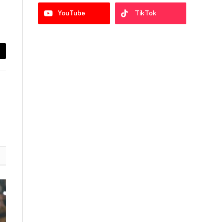
YouTube
TikTok
py
nk