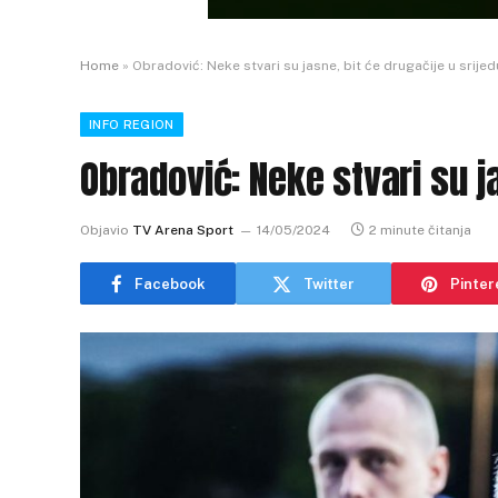
Home
»
Obradović: Neke stvari su jasne, bit će drugačije u srijed
INFO REGION
Obradović: Neke stvari su ja
Objavio
TV Arena Sport
14/05/2024
2 minute čitanja
Facebook
Twitter
Pinter