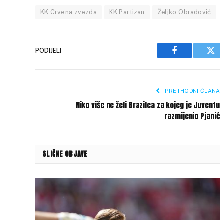
KK Crvena zvezda
KK Partizan
Željko Obradović
PODIJELI
Facebook
Tw
PRETHODNI ČLANA
Niko više ne želi Brazilca za kojeg je Juvent
razmijenio Pjani
SLIČNE OBJAVE