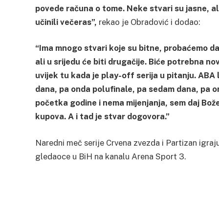
povede računa o tome. Neke stvari su jasne, ali
učinili večeras”,
rekao je Obradović i dodao:
“Ima mnogo stvari koje su bitne, probaćemo da 
ali u srijedu će biti drugačije. Biće potrebna n
uvijek tu kada je play-off serija u pitanju. AB
dana, pa onda polufinale, pa sedam dana, pa on
početka godine i nema mijenjanja, sem daj Bož
kupova. A i tad je stvar dogovora.”
Naredni meč serije Crvena zvezda i Partizan igraju
gledaoce u BiH na kanalu Arena Sport 3.