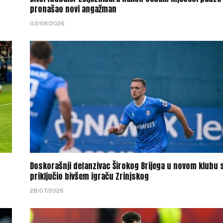
pronašao novi angažman
03/08/2026
Doskorašnji defanzivac Širokog Brijega u novom klubu 
priključio bivšem igraču Zrinjskog
28/07/2026