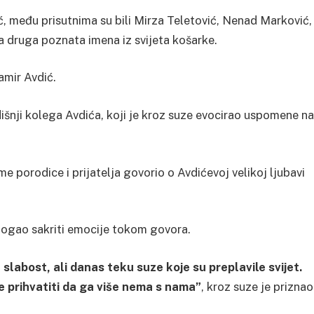
, među prisutnima su bili Mirza Teletović, Nenad Marković,
a druga poznata imena iz svijeta košarke.
amir Avdić.
šnji kolega Avdića, koji je kroz suze evocirao uspomene na
me porodice i prijatelja govorio o Avdićevoj velikoj ljubavi
e mogao sakriti emocije tokom govora.
 slabost, ali danas teku suze koje su preplavile svijet.
e prihvatiti da ga više nema s nama”
, kroz suze je priznao