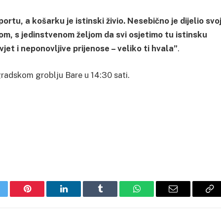
rtu, a košarku je istinski živio. Nesebično je dijelio svo
om, s jedinstvenom željom da svi osjetimo tu istinsku
et i neponovljive prijenose – veliko ti hvala”
.
radskom groblju Bare u 14:30 sati.
itter
Pinterest
LinkedIn
Tumblr
WhatsApp
Email
Co
Li