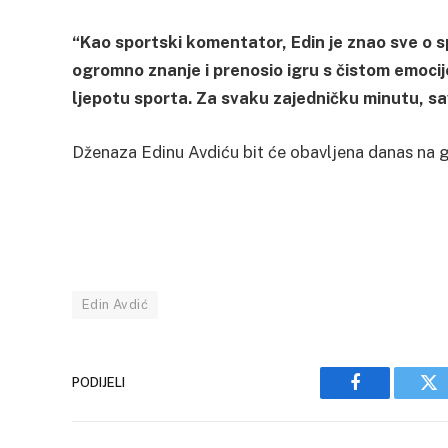
“Kao sportski komentator, Edin je znao sve o spo
ogromno znanje i prenosio igru s čistom emocij
ljepotu sporta. Za svaku zajedničku minutu, savj
Dženaza Edinu Avdiću bit će obavljena danas na g
Edin Avdić
PODIJELI
Facebook
Tw