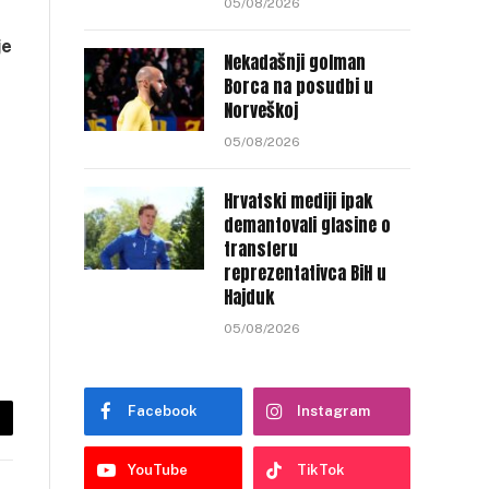
05/08/2026
je
Nekadašnji golman
Borca na posudbi u
Norveškoj
05/08/2026
Hrvatski mediji ipak
demantovali glasine o
transferu
reprezentativca BiH u
Hajduk
05/08/2026
Facebook
Instagram
py
nk
YouTube
TikTok