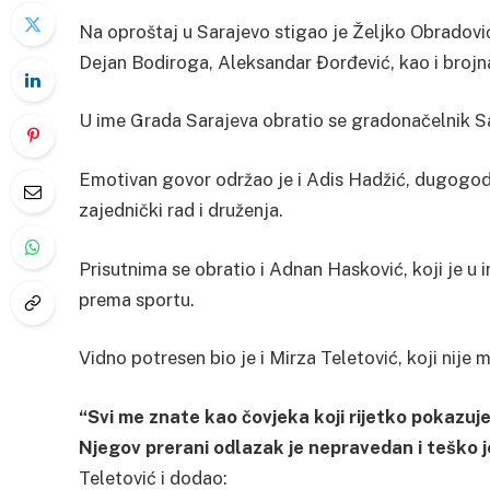
Na oproštaj u Sarajevo stigao je Željko Obradović
Dejan Bodiroga, Aleksandar Đorđević, kao i brojn
U ime Grada Sarajeva obratio se gradonačelnik S
Emotivan govor održao je i Adis Hadžić, dugogodi
zajednički rad i druženja.
Prisutnima se obratio i Adnan Hasković, koji je u i
prema sportu.
Vidno potresen bio je i Mirza Teletović, koji nij
“Svi me znate kao čovjeka koji rijetko pokazuje
Njegov prerani odlazak je nepravedan i teško j
Teletović i dodao: