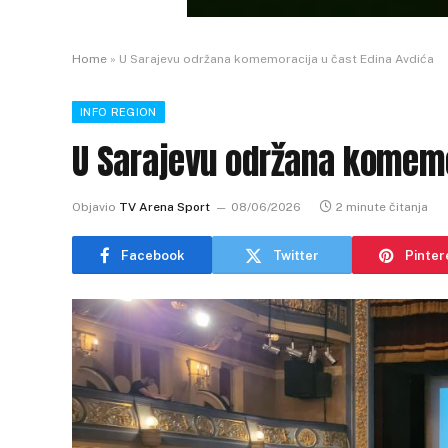
Home
»
U Sarajevu održana komemoracija u čast Edina Avdića
INFO REGION
U Sarajevu održana komemo
Objavio
TV Arena Sport
08/06/2026
2 minute čitanja
Facebook
Twitter
Pinter