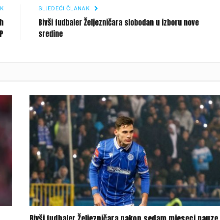
K
SLJEDEĆI ČLANAK
ih
Bivši fudbaler Željezničara slobodan u izboru nove
SP
sredine
Bivši fudbaler Željezničara nakon sedam mjeseci pauze