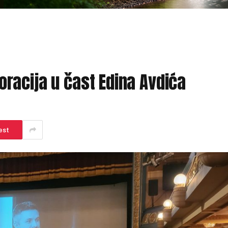
racija u čast Edina Avdića
est