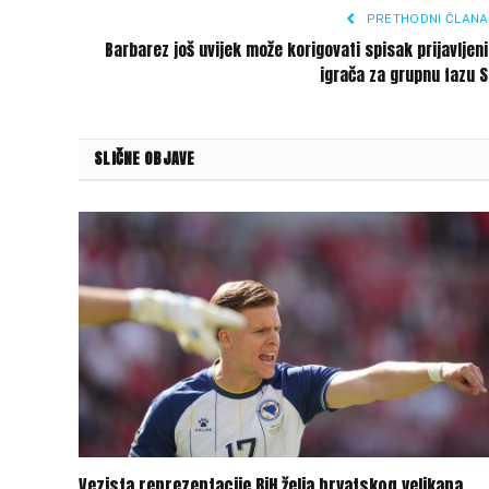
PRETHODNI ČLANA
Barbarez još uvijek može korigovati spisak prijavljen
igrača za grupnu fazu 
SLIČNE OBJAVE
Vezista reprezentacije BiH želja hrvatskog velikana