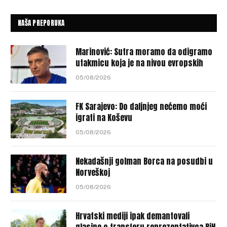
NAŠA PREPORUKA
Marinović: Sutra moramo da odigramo
utakmicu koja je na nivou evropskih
05/08/2026
FK Sarajevo: Do daljnjeg nećemo moći
igrati na Koševu
05/08/2026
Nekadašnji golman Borca na posudbi u
Norveškoj
05/08/2026
Hrvatski mediji ipak demantovali
glasine o transferu reprezentativca BiH