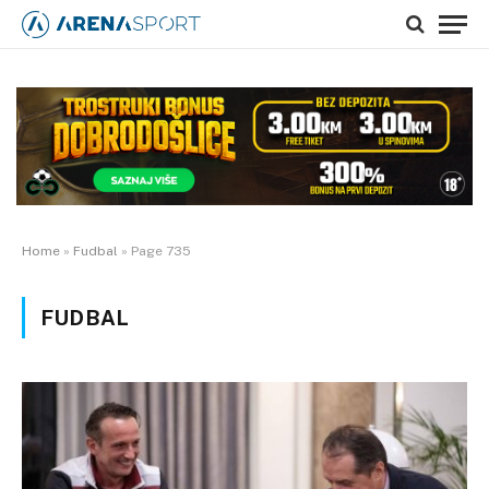
Home
»
Fudbal
»
Page 735
FUDBAL