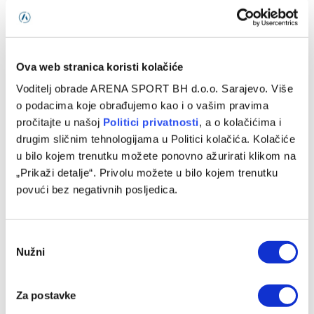
Ova web stranica koristi kolačiće
Voditelj obrade ARENA SPORT BH d.o.o. Sarajevo. Više
PREMIER LEAGUE
o podacima koje obrađujemo kao i o vašim pravima
Leeds savladao Norwich i rezervisao kartu za
pročitajte u našoj
Politici privatnosti
, a o kolačićima i
Wembley
drugim sličnim tehnologijama u Politici kolačića. Kolačiće
u bilo kojem trenutku možete ponovno ažurirati klikom na
16/05/2024
„Prikaži detalje“. Privolu možete u bilo kojem trenutku
povući bez negativnih posljedica.
U revanš susretu polufinala play-offa Championshipa
Leeds United savladao je Norwich rezultatom 4:0 i tako
izborio finalno doigravanje za promociju…
Consent
Nužni
Selection
Za postavke