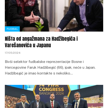
FUDBAL
Ništa od angažmana za Hadžibegića i
Varešanovića u Japanu
17/05/2024
Bivši selektor fudbalske reprezentacije Bosne i
Hercegovine Faruk Hadžibegić (66), ipak, neće u Japan.
Hadžibegić je imao kontakte s nekoliko…