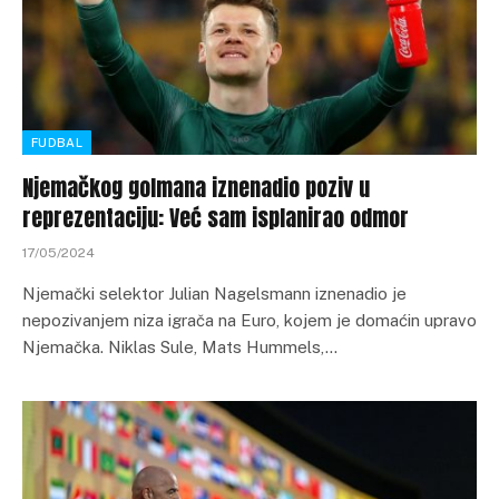
FUDBAL
Njemačkog golmana iznenadio poziv u
reprezentaciju: Već sam isplanirao odmor
17/05/2024
Njemački selektor Julian Nagelsmann iznenadio je
nepozivanjem niza igrača na Euro, kojem je domaćin upravo
Njemačka. Niklas Sule, Mats Hummels,…