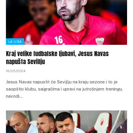
LA LIGA
Kraj velike fudbalske ljubavi, Jesus Navas
napušta Sevillju
16/05/2024
Jesus Navas napustit će Sevijlju na kraju sezone i to je
saopštio klubu, saigračima i upravi na jutrošnjem treningu,
navodi…