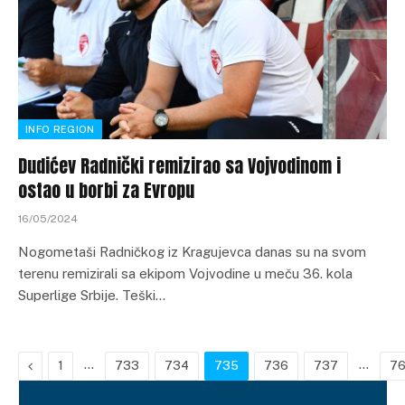
INFO REGION
Dudićev Radnički remizirao sa Vojvodinom i
ostao u borbi za Evropu
16/05/2024
Nogometaši Radničkog iz Kragujevca danas su na svom
terenu remizirali sa ekipom Vojvodine u meču 36. kola
Superlige Srbije. Teški…
Previous
…
…
1
733
734
735
736
737
7