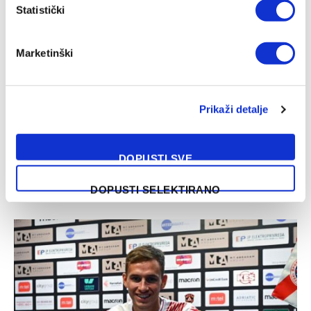
Statistički
Marketinški
VIJESTI
Stevan Jovetić pred potpisom za banjalučki
Borac
Prikaži detalje
03/07/2024
Legenda crnogorskog nogometa Stevan Jovetić na pragu
DOPUSTI SVE
je potpisa za Fudbalski klub Borac Banja Luka, saznaje
portal Klix.ba. Nekadašnji nogometaš…
DOPUSTI SELEKTIRANO