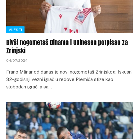
VIJESTI
Bivši nogometaš Dinama i Udinesea potpisao za
Zrinjski
04/07/2024
Frano Mlinar od danas je novi nogometaš Zrinjskog. Iskusni
32-godišnji vezni igrač u redove Plemića stiže kao
slobodan igrač, a sa…