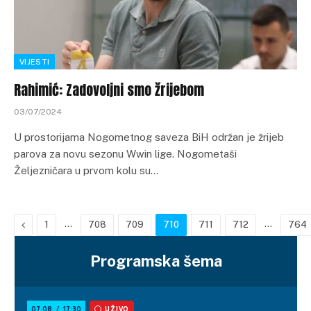
VIJESTI
Rahimić: Zadovoljni smo žrijebom
03/07/2024
U prostorijama Nogometnog saveza BiH održan je žrijeb
parova za novu sezonu Wwin lige. Nogometaši
Željezničara u prvom kolu su…
Previous
…
…
1
708
709
710
711
712
764
Programska šema