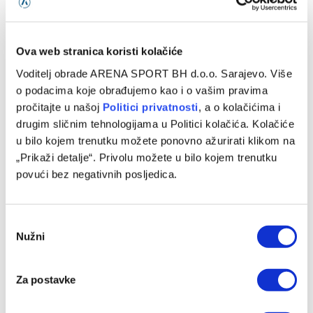
Ova web stranica koristi kolačiće
VIJESTI
Voditelj obrade ARENA SPORT BH d.o.o. Sarajevo. Više
Velež na Kupresu izgubio od hrvatskog
o podacima koje obrađujemo kao i o vašim pravima
prvoligaša
pročitajte u našoj
Politici privatnosti
, a o kolačićima i
drugim sličnim tehnologijama u Politici kolačića. Kolačiće
03/07/2024
u bilo kojem trenutku možete ponovno ažurirati klikom na
U drugoj pripremnoj utakmici za fudbalere Veleža tokom
„Prikaži detalje“. Privolu možete u bilo kojem trenutku
ljetnog perioda, odnosno prvoj na glavnom dijelu priprema
povući bez negativnih posljedica.
na Kupresu, Rođeni su…
Consent
Nužni
Selection
Za postavke