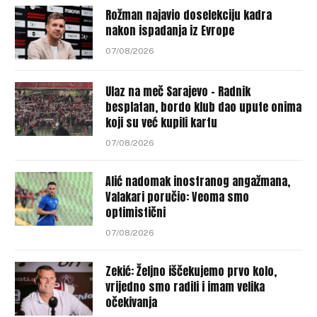
Rožman najavio doselekciju kadra
nakon ispadanja iz Evrope
07/08/2026
Ulaz na meč Sarajevo – Radnik
besplatan, bordo klub dao upute onima
koji su već kupili kartu
07/08/2026
Alić nadomak inostranog angažmana,
Valakari poručio: Veoma smo
optimistični
07/08/2026
Zekić: Željno iščekujemo prvo kolo,
vrijedno smo radili i imam velika
očekivanja