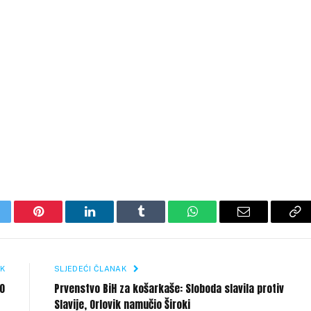
itter
Pinterest
LinkedIn
Tumblr
WhatsApp
Email
Co
Li
K
SLJEDEĆI ČLANAK
:0
Prvenstvo BiH za košarkaše: Sloboda slavila protiv
Slavije, Orlovik namučio Široki