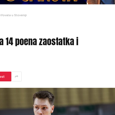
fovala u Sloveniji
a 14 poena zaostatka i
est