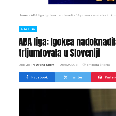
Home
»
ABA liga: Igokea nadoknadila 14 poena zaostatka i trijum
ABA LIGA
ABA liga: Igokea nadoknadil
trijumfovala u Sloveniji
Objavio
TV Arena Sport
08/02/2025
1 minuta čitanja
Facebook
Twitter
Pinter