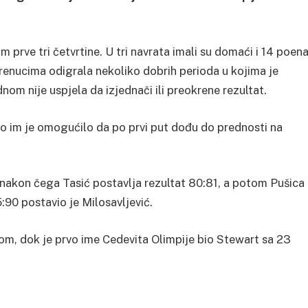
 prve tri četvrtine. U tri navrata imali su domaći i 14 poen
trenucima odigrala nekoliko dobrih perioda u kojima je
ednom nije uspjela da izjednači ili preokrene rezultat.
 što im je omogućilo da po prvi put dođu do prednosti na
, nakon čega Tasić postavlja rezultat 80:81, a potom Pušica
90 postavio je Milosavljević.
om, dok je prvo ime Cedevita Olimpije bio Stewart sa 23