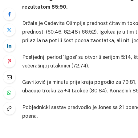
rezultatom 85:90.
Držala je Cedevita Olimpija prednost čitavim tokom
prednosti (60:46, 62:48 i 66:52). Igokea je u tim 
prilazila na pet ili šest poena zaostatka, ali niti j
Posljednji period ‘Igosi’ su otvorili serijom 5:14,
večerašnjoj utakmici (72:74).
Gavrilović je minutu prije kraja pogodio za 79:81
ubacuje trojku za +4 Igokee (80:84). Konačnih 85:
Pobjednički sastav predvodio je Jones sa 21 poen
poena.