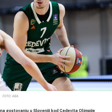
FOTO: ABA
 na gostovanju u Sloveniji kod Cedevita Olimpije