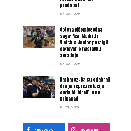
prednosti
06/08/2026
Gotova višemjesečna
saga: Real Madrid i
Vinicius Junior postigli
dogovor o nastavku
saradnje
06/08/2026
Barbarez: Da su odabrali
drugu reprezentaciju
onda bi ‘birali’, a ne
pripadali
06/08/2026
Facebook
Instagram