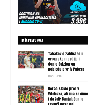
a
NAŠA PREPORUKA
Tabaković zablistao u
evropskom debiju i
donio Salzburgu
pobjedu protiv Pafosa
06/08/2026
Borac slavio protiv
Vitebska, ali ima za čime
i da žali: Banjalučani u
revanš nose gol