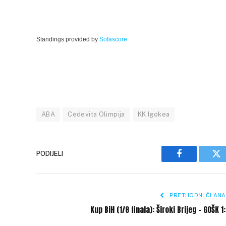
Standings provided by
Sofascore
ABA
Cedevita Olimpija
KK Igokea
PODIJELI
Facebook
Tw
PRETHODNI ČLANA
Kup BiH (1/8 finala): Široki Brijeg – GOŠK 1