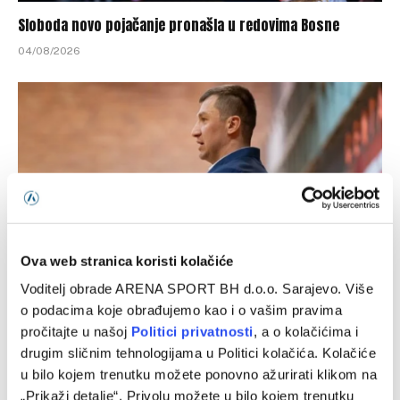
Sloboda novo pojačanje pronašla u redovima Bosne
04/08/2026
Ova web stranica koristi kolačiće
Voditelj obrade ARENA SPORT BH d.o.o. Sarajevo. Više
Bivši selektor zlatnih kadeta BiH naredne sezone u
o podacima koje obrađujemo kao i o vašim pravima
domaćem prvenstvu i ABA ligi
pročitajte u našoj
Politici privatnosti
, a o kolačićima i
drugim sličnim tehnologijama u Politici kolačića. Kolačiće
02/08/2026
u bilo kojem trenutku možete ponovno ažurirati klikom na
„Prikaži detalje“. Privolu možete u bilo kojem trenutku