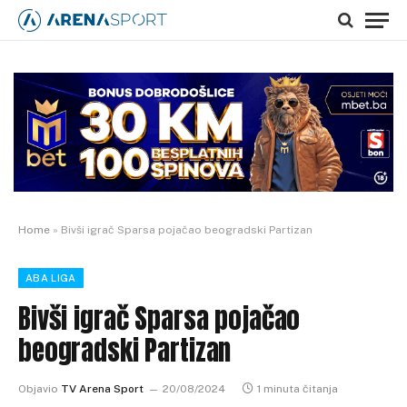
Home
»
Bivši igrač Sparsa pojačao beogradski Partizan
ABA LIGA
Bivši igrač Sparsa pojačao
beogradski Partizan
Objavio
TV Arena Sport
20/08/2024
1 minuta čitanja