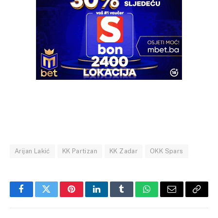
Arijan Lakić
KK Partizan
KK Zadar
OKK Spars
Facebook
Twitter
Pinterest
LinkedIn
Tumblr
WhatsApp
Email
Copy
Link