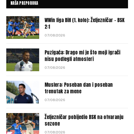
NAŠA PREPORUKA
WWin liga BiH (1. kolo): Željezničar – BSK
2:1
07/08/2026
Puzigaća: Drago mi je što moji igrači
nisu podlegli atmosferi
07/08/2026
Muslera: Poseban dan i poseban
trenutak za mene
07/08/2026
Željezničar pobijedio BSK na otvaranju
sezone
07/08/2026