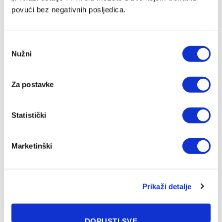
povući bez negativnih posljedica.
Consent
Nužni
Selection
Za postavke
Statistički
James Banks novi član sarajevske Bosne
01/08/2026
Marketinški
Prikaži detalje
DOPUSTI SVE