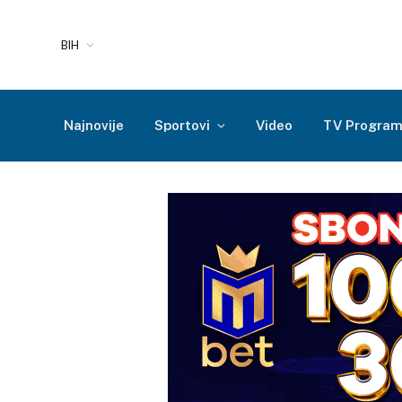
BIH
Najnovije
Sportovi
Video
TV Progra