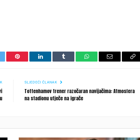
itter
Pinterest
LinkedIn
Tumblr
WhatsApp
Email
Co
Li
K
SLJEDEĆI ČLANAK
vi
Tottenhamov trener razočaran navijačima: Atmosfera
ću
na stadionu utječe na igrače