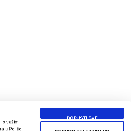
DOPUSTI SVE
i o vašim
USLOVI KORIŠĆENJA
a u Politici