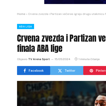
Home
»
Crvena zvezda i Partizan večeras igraju drugu utakmicu 
ABA LIGA
Crvena zvezda i Partizan v
finala ABA lige
Objavio
TV Arena Sport
15/05/2024
1 minuta čitanja
Facebook
Twitter
Pinter