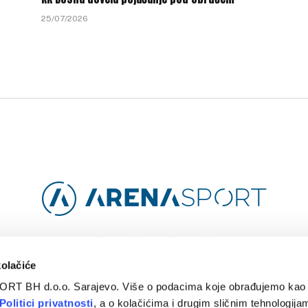
25/07/2026
Facebook
Instagram
YouTube
TikTok
kolačiće
ORT BH d.o.o. Sarajevo. Više o podacima koje obrađujemo kao 
O
ARENA CLOUD
KONTAKT
POLITIKA PRIVATNOSTI
Politici privatnosti
, a o kolačićima i drugim sličnim tehnologijam