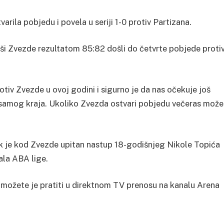
arila pobjedu i povela u seriji 1-0 protiv Partizana.
aši Zvezde rezultatom 85:82 došli do četvrte pobjede proti
otiv Zvezde u ovoj godini i sigurno je da nas očekuje još
o samog kraja. Ukoliko Zvezda ostvari pobjedu večeras može
ok je kod Zvezde upitan nastup 18-godišnjeg Nikole Topića
ala ABA lige.
 možete je pratiti u direktnom TV prenosu na kanalu Arena