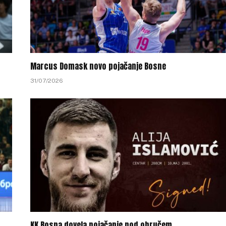
Marcus Domask novo pojačanje Bosne
31/07/2026
KK Bosna dovela pojačanje pod obručem