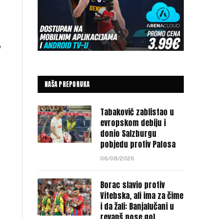
v
NAŠA PREPORUKA
Tabaković zablistao u
evropskom debiju i
donio Salzburgu
pobjedu protiv Pafosa
06/08/2026
Borac slavio protiv
Vitebska, ali ima za čime
i da žali: Banjalučani u
revanš nose gol