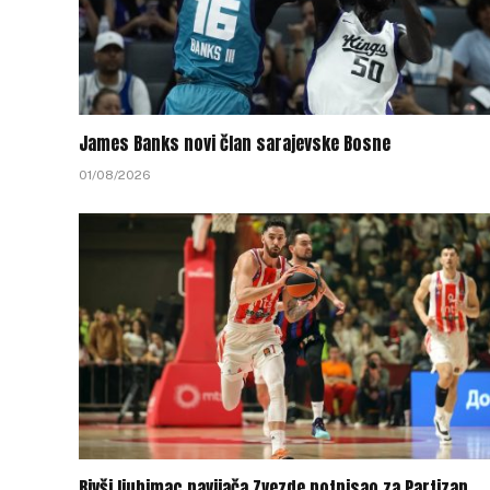
James Banks novi član sarajevske Bosne
01/08/2026
Bivši ljubimac navijača Zvezde potpisao za Partizan