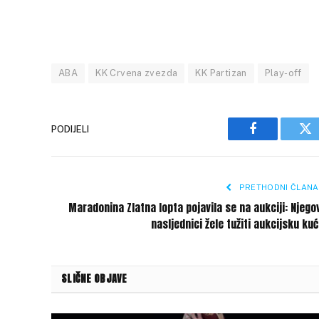
ABA
KK Crvena zvezda
KK Partizan
Play-off
PODIJELI
Facebook
Tw
PRETHODNI ČLANA
Maradonina Zlatna lopta pojavila se na aukciji: Njego
nasljednici žele tužiti aukcijsku ku
SLIČNE OBJAVE