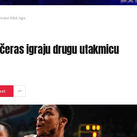
finala ABA lige
ečeras igraju drugu utakmicu
est