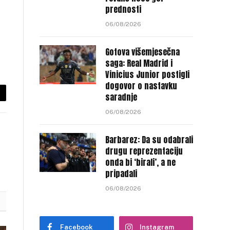
prednosti
06/08/2026
Gotova višemjesečna
saga: Real Madrid i
Vinicius Junior postigli
dogovor o nastavku
saradnje
py
06/08/2026
nk
Barbarez: Da su odabrali
drugu reprezentaciju
onda bi ‘birali’, a ne
pripadali
06/08/2026
Facebook
Instagram