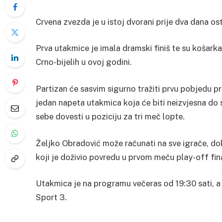
Crvena zvezda je u istoj dvorani prije dva dana ostv
Prva utakmice je imala dramski finiš te su košark
Crno-bijelih u ovoj godini.
Partizan će sasvim sigurno tražiti prvu pobjedu pr
jedan napeta utakmica koja će biti neizvjesna d
sebe dovesti u poziciju za tri meč lopte.
Željko Obradović može računati na sve igrače, d
koji je doživio povredu u prvom meču play-off fin
Utakmica je na programu večeras od 19:30 sati, a
Sport 3.