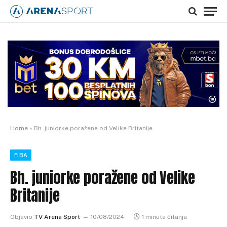
Home
»
Bh. juniorke poražene od Velike Britanije
FIBA
Bh. juniorke poražene od Velike
Britanije
Objavio
TV Arena Sport
10/08/2024
1 minuta čitanja