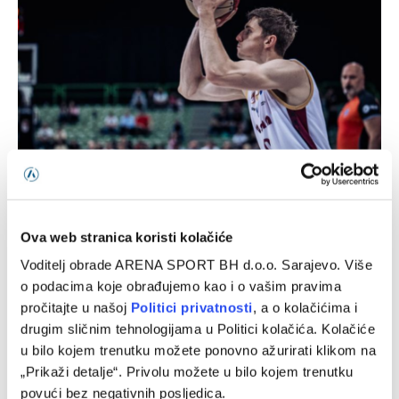
Sloboda novo pojačanje pronašla u redovima Bosne
04/08/2026
Ova web stranica koristi kolačiće
Voditelj obrade ARENA SPORT BH d.o.o. Sarajevo. Više
o podacima koje obrađujemo kao i o vašim pravima
pročitajte u našoj
Politici privatnosti
, a o kolačićima i
drugim sličnim tehnologijama u Politici kolačića. Kolačiće
u bilo kojem trenutku možete ponovno ažurirati klikom na
„Prikaži detalje“. Privolu možete u bilo kojem trenutku
povući bez negativnih posljedica.