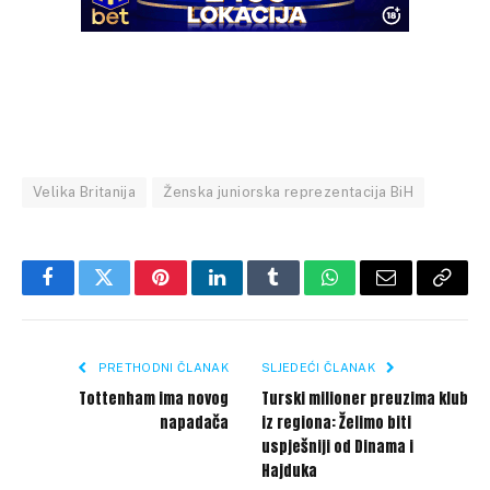
Velika Britanija
Ženska juniorska reprezentacija BiH
Facebook
Twitter
Pinterest
LinkedIn
Tumblr
WhatsApp
Email
Copy
Link
PRETHODNI ČLANAK
SLJEDEĆI ČLANAK
Tottenham ima novog
Turski milioner preuzima klub
napadača
iz regiona: Želimo biti
uspješniji od Dinama i
Hajduka