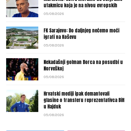
utakmicu koja je na nivou evropskih
05/08/2026
FK Sarajevo: Do daljnjeg nećemo moći
igrati na Koševu
05/08/2026
Nekadašnji golman Borca na posudbi u
Norveškoj
05/08/2026
Hrvatski mediji ipak demantovali
glasine o transferu reprezentativca BiH
u Hajduk
05/08/2026