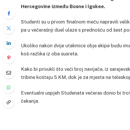
Hercegovine između Bosne i Igokee.
Studenti su u prvom finalnom meču napravili vel
pa u večerašnji duel ulaze s prednošću od šest po
Ukoliko nakon dvije utakmice obje ekipe budu im
koš-razlika iz oba susreta.
Kako bi privukli što veći broj navijača, iz sarajev
tribine koštaju 5 KM, dok je za mjesta na telesko
Eventualni uspjeh Studenata večeras donio bi tro
čekanja.