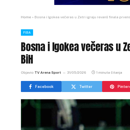
Home
»
Bosna i Igokea večeras u Zetri igraju revanš finala prven
FIBA
Bosna i Igokea večeras u Ze
BiH
Objavio
TV Arena Sport
31/05/2026
1 minuta čitanja
Facebook
Twitter
Pinter