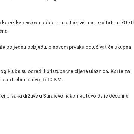
iki korak ka naslovu pobjedom u Laktašima rezultatom 70:76
ena.
ale po jednu pobjedu, o novom prvaku odlučivat će ukupna
skog kluba su odredili pristupačne cijene ulaznica. Karte za
pu potrebno izdvojiti 10 KM.
fej prvaka države u Sarajevo nakon gotovo dvije decenije