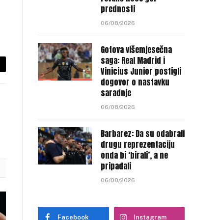
prednosti
06/08/2026
Gotova višemjesečna
saga: Real Madrid i
Vinicius Junior postigli
py
dogovor o nastavku
nk
saradnje
06/08/2026
Barbarez: Da su odabrali
drugu reprezentaciju
onda bi ‘birali’, a ne
pripadali
06/08/2026
Facebook
Instagram