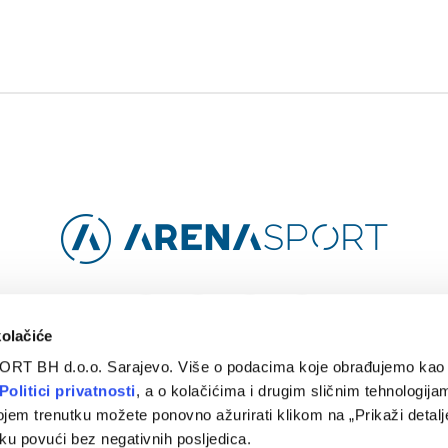
Facebook
Instagram
YouTube
TikTok
kolačiće
ORT BH d.o.o. Sarajevo. Više o podacima koje obrađujemo kao 
O
ARENA CLOUD
KONTAKT
POLITIKA PRIVATNOSTI
Politici privatnosti
, a o kolačićima i drugim sličnim tehnologijam
ojem trenutku možete ponovno ažurirati klikom na „Prikaži detalje
© 2024 Arena Sport. Designed by
WEBMAHER
.
ku povući bez negativnih posljedica.