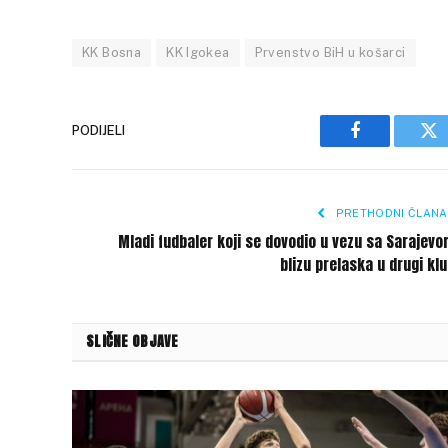
KK Bosna
KK Igokea
Prvenstvo BiH u košarci
PODIJELI
Facebook
Tw
PRETHODNI ČLANA
Mladi fudbaler koji se dovodio u vezu sa Sarajev
blizu prelaska u drugi kl
SLIČNE OBJAVE