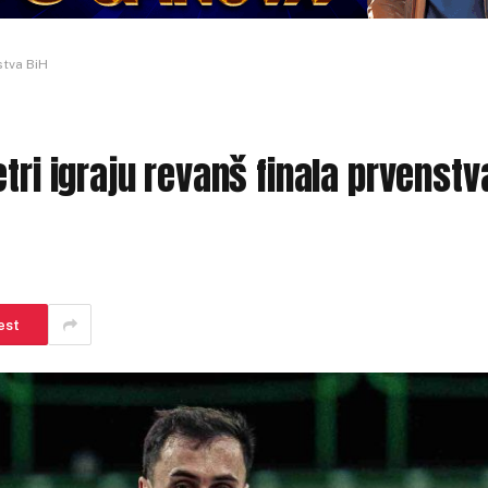
stva BiH
tri igraju revanš finala prvenstv
est