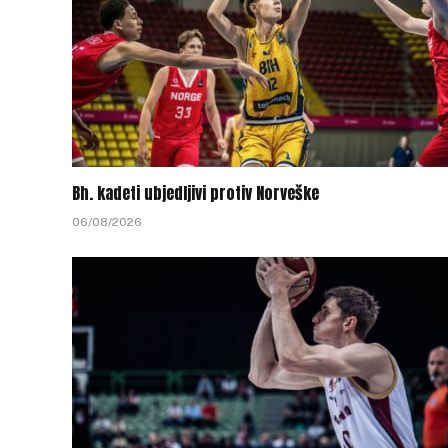
Bh. kadeti ubjedljivi protiv Norveške
06/08/2026