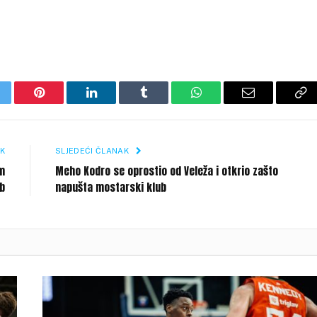
itter
Pinterest
LinkedIn
Tumblr
WhatsApp
Email
Co
Li
K
SLJEDEĆI ČLANAK
om
Meho Kodro se oprostio od Veleža i otkrio zašto
ub
napušta mostarski klub