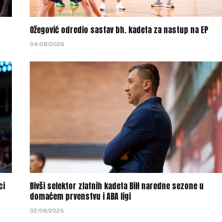
Ožegović odredio sastav bh. kadeta za nastup na EP
04/08/2026
ci
Bivši selektor zlatnih kadeta BiH naredne sezone u
domaćem prvenstvu i ABA ligi
02/08/2026