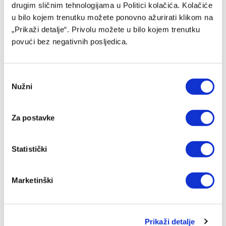
drugim sličnim tehnologijama u Politici kolačića. Kolačiće
u bilo kojem trenutku možete ponovno ažurirati klikom na
Bh. kadeti ubjedljivi protiv Norveške
„Prikaži detalje“. Privolu možete u bilo kojem trenutku
povući bez negativnih posljedica.
06/08/2026
Consent
Nužni
Selection
Za postavke
Statistički
Marketinški
Chase Audige predstavljen u novom klubu
05/08/2026
Prikaži detalje