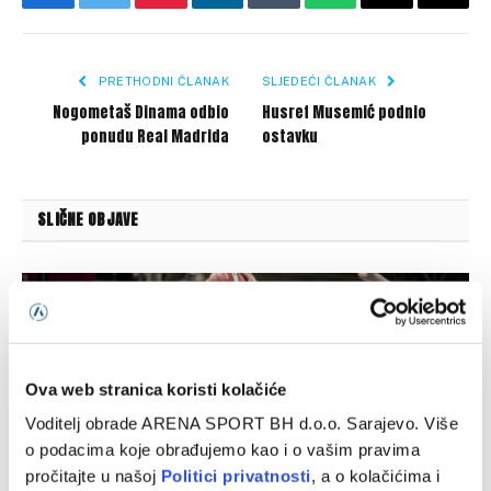
Facebook
Twitter
Pinterest
LinkedIn
Tumblr
WhatsApp
Email
Copy
Link
PRETHODNI ČLANAK
SLJEDEĆI ČLANAK
Nogometaš Dinama odbio
Husref Musemić podnio
ponudu Real Madrida
ostavku
SLIČNE OBJAVE
Ova web stranica koristi kolačiće
Voditelj obrade ARENA SPORT BH d.o.o. Sarajevo. Više
o podacima koje obrađujemo kao i o vašim pravima
pročitajte u našoj
Politici privatnosti
, a o kolačićima i