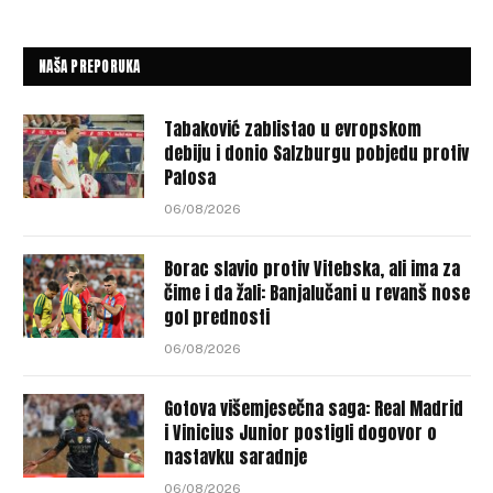
NAŠA PREPORUKA
Tabaković zablistao u evropskom
debiju i donio Salzburgu pobjedu protiv
Pafosa
06/08/2026
Borac slavio protiv Vitebska, ali ima za
čime i da žali: Banjalučani u revanš nose
gol prednosti
06/08/2026
Gotova višemjesečna saga: Real Madrid
i Vinicius Junior postigli dogovor o
nastavku saradnje
06/08/2026