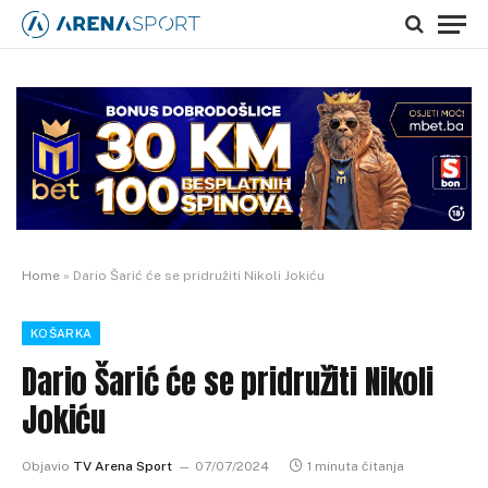
Home
»
Dario Šarić će se pridružiti Nikoli Jokiću
KOŠARKA
Dario Šarić će se pridružiti Nikoli
Jokiću
Objavio
TV Arena Sport
07/07/2024
1 minuta čitanja