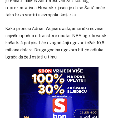
je Panathinaikos zainteresovan za iskusnog
reprezentativca Hrvatske, jasno je da se Šarić neće
tako brzo vratiti u evropsku košarku.
Kako prenosi Adrian Wojnarowski, američki novinar
najviše upućen u transfere unutar NBA lige, hrvatski
košarkaš potpisat će dvogodišnji ugovor težak 10,6
miliona dolara. Druga godina ugovora bit će odluka
igrača da želi ostati u timu.