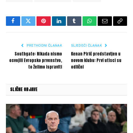
Facebook
Twitter
Pinterest
LinkedIn
Tumblr
WhatsApp
Email
Copy
Link
PRETHODNI ČLANAK
SLJEDEĆI ČLANAK
Southgate: Nikada nismo
Kenan Pirić predstavljen u
osvojili Evropsko prvenstvo,
novom klubu: Prvi utisci su
to želimo ispraviti
odlični
SLIČNE OBJAVE