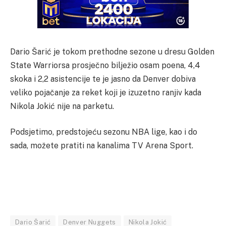
Dario Šarić je tokom prethodne sezone u dresu Golden
State Warriorsa prosječno bilježio osam poena, 4,4
skoka i 2,2 asistencije te je jasno da Denver dobiva
veliko pojačanje za reket koji je izuzetno ranjiv kada
Nikola Jokić nije na parketu.
Podsjetimo, predstojeću sezonu NBA lige, kao i do
sada, možete pratiti na kanalima TV Arena Sport.
Dario Šarić
Denver Nuggets
Nikola Jokić