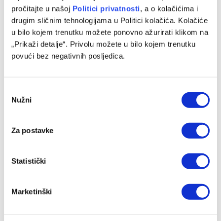
pročitajte u našoj
Politici privatnosti
, a o kolačićima i
drugim sličnim tehnologijama u Politici kolačića. Kolačiće
Michael Young ima novi klub nakon odlaska iz Bosne
u bilo kojem trenutku možete ponovno ažurirati klikom na
08/08/2026
„Prikaži detalje“. Privolu možete u bilo kojem trenutku
povući bez negativnih posljedica.
Consent
Nužni
Selection
Za postavke
Statistički
Kadetska reprezentacija BiH poražena od Švedske
Marketinški
07/08/2026