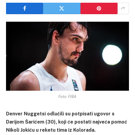
Foto: FIBA
Denver Nuggetsi odlučili su potpisati ugovor s
Darijom Šarićem (30), koji će postati najveća pomoć
Nikoli Jokiću u reketu tima iz Kolorada.