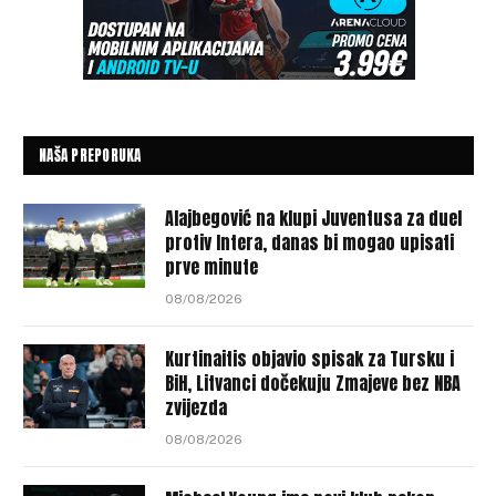
NAŠA PREPORUKA
Alajbegović na klupi Juventusa za duel
protiv Intera, danas bi mogao upisati
prve minute
08/08/2026
Kurtinaitis objavio spisak za Tursku i
BiH, Litvanci dočekuju Zmajeve bez NBA
zvijezda
08/08/2026