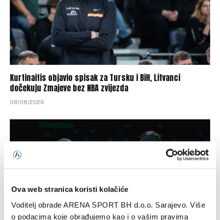
Kurtinaitis objavio spisak za Tursku i BiH, Litvanci
dočekuju Zmajeve bez NBA zvijezda
08/08/2026
Ova web stranica koristi kolačiće
Voditelj obrade ARENA SPORT BH d.o.o. Sarajevo. Više
o podacima koje obrađujemo kao i o vašim pravima