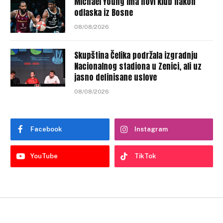
Michael Young ima novi klub nakon
odlaska iz Bosne
08/08/2026
Skupština Čelika podržala izgradnju
Nacionalnog stadiona u Zenici, ali uz
jasno definisane uslove
08/08/2026
Facebook
Instagram
YouTube
TikTok