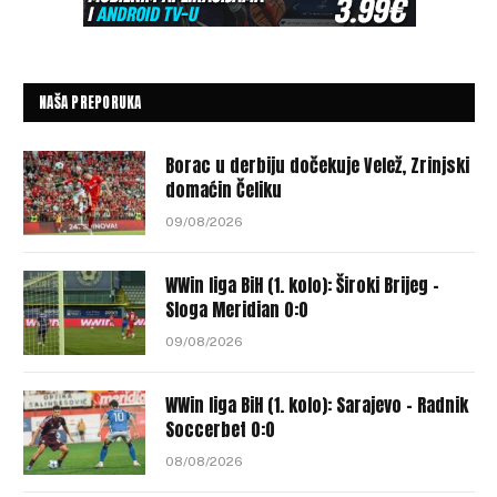
NAŠA PREPORUKA
Borac u derbiju dočekuje Velež, Zrinjski
domaćin Čeliku
09/08/2026
WWin liga BiH (1. kolo): Široki Brijeg –
Sloga Meridian 0:0
09/08/2026
WWin liga BiH (1. kolo): Sarajevo – Radnik
Soccerbet 0:0
08/08/2026