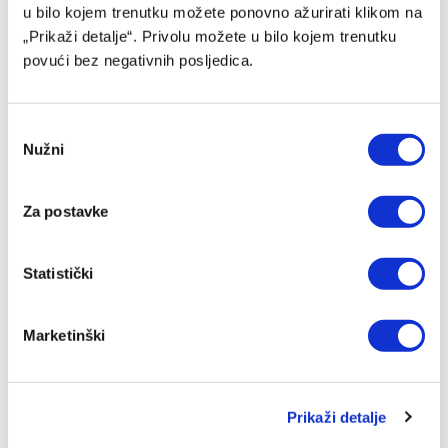
dočekuju Zmajeve bez NBA zvijezda
u bilo kojem trenutku možete ponovno ažurirati klikom na
08/08/2026
„Prikaži detalje“. Privolu možete u bilo kojem trenutku
povući bez negativnih posljedica.
Consent
Nužni
Selection
Za postavke
Statistički
Michael Young ima novi klub nakon odlaska iz Bosne
Marketinški
08/08/2026
Prikaži detalje