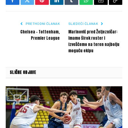
Facebook
Twitter
Pinterest
LinkedIn
Tumblr
WhatsApp
Email
Copy
Link
PRETHODNI ČLANAK
SLJEDEĆI ČLANAK
Chelsea – Tottenham,
Marinović pred Željezničar:
Premier League
Imamo širok roster i
izvešćemo na teren najbolju
moguću ekipu
SLIČNE OBJAVE