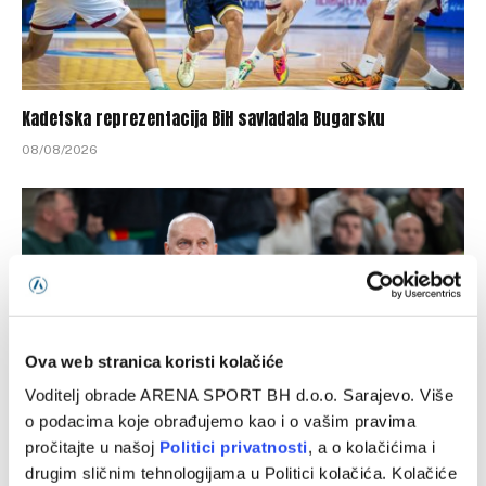
Kadetska reprezentacija BiH savladala Bugarsku
08/08/2026
Ova web stranica koristi kolačiće
Voditelj obrade ARENA SPORT BH d.o.o. Sarajevo. Više
o podacima koje obrađujemo kao i o vašim pravima
pročitajte u našoj
Politici privatnosti
, a o kolačićima i
Kurtinaitis objavio spisak za Tursku i BiH, Litvanci
drugim sličnim tehnologijama u Politici kolačića. Kolačiće