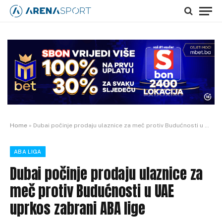
Home
»
Dubai počinje prodaju ulaznice za meč protiv Budućnosti u UAE uprkos zabrani ABA lige
ABA LIGA
Dubai počinje prodaju ulaznice za
meč protiv Budućnosti u UAE
uprkos zabrani ABA lige