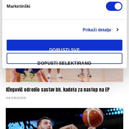
Marketinški
04/08/2026
Prikaži detalje
DOPUSTI SVE
DOPUSTI SELEKTIRANO
Ožegović odredio sastav bh. kadeta za nastup na EP
04/08/2026