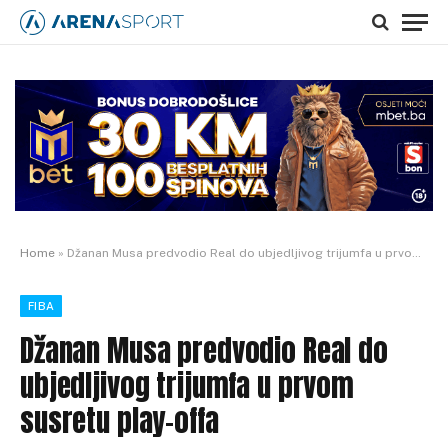
Home
»
Džanan Musa predvodio Real do ubjedljivog trijumfa u prvom susretu play-offa
FIBA
Džanan Musa predvodio Real do
ubjedljivog trijumfa u prvom
susretu play-offa