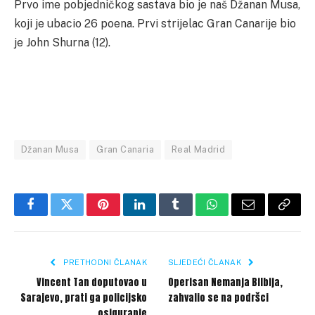
Prvo ime pobjedničkog sastava bio je naš Džanan Musa,
koji je ubacio 26 poena. Prvi strijelac Gran Canarije bio
je John Shurna (12).
Džanan Musa
Gran Canaria
Real Madrid
Facebook
Twitter
Pinterest
LinkedIn
Tumblr
WhatsApp
Email
Copy
Link
PRETHODNI ČLANAK
SLJEDEĆI ČLANAK
Vincent Tan doputovao u
Operisan Nemanja Bilbija,
Sarajevo, prati ga policijsko
zahvalio se na podršci
osiguranje