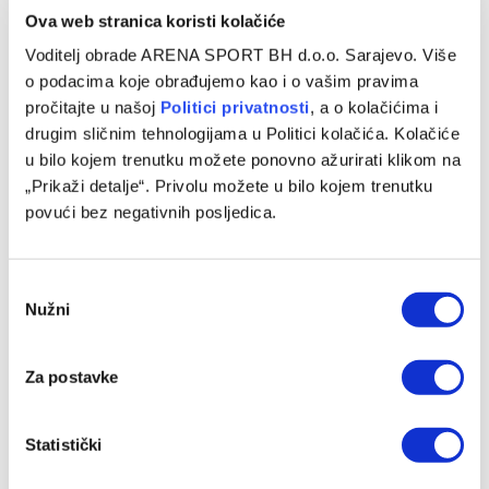
Ova web stranica koristi kolačiće
Voditelj obrade ARENA SPORT BH d.o.o. Sarajevo. Više
o podacima koje obrađujemo kao i o vašim pravima
pročitajte u našoj
Politici privatnosti
, a o kolačićima i
Chase Audige predstavljen u novom klubu
drugim sličnim tehnologijama u Politici kolačića. Kolačiće
u bilo kojem trenutku možete ponovno ažurirati klikom na
05/08/2026
„Prikaži detalje“. Privolu možete u bilo kojem trenutku
povući bez negativnih posljedica.
Consent
Nužni
Selection
Za postavke
Statistički
Sloboda novo pojačanje pronašla u redovima Bosne