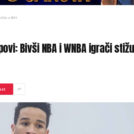
tižu u BiH
vi: Bivši NBA i WNBA igrači stiž
est