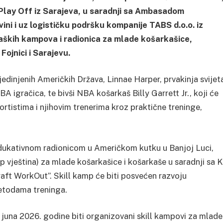
 Play Off iz Sarajeva, u saradnji sa Ambasadom
ini i uz logističku podršku kompanije TABS d.o.o. iz
kaških kampova i radionica za mlade košarkašice,
Fojnici i Sarajevu.
edinjenih Američkih Država, Linnae Harper, prvakinja svijet
 igračica, te bivši NBA košarkaš Billy Garrett Jr., koji će
tistima i njihovim trenerima kroz praktične treninge,
edukativnom radionicom u Američkom kutku u Banjoj Luci,
mp vještina) za mlade košarkašice i košarkaše u saradnji sa 
ft WorkOut”. Skill kamp će biti posvećen razvoju
metodama treninga.
2. juna 2026. godine biti organizovani skill kampovi za mlade