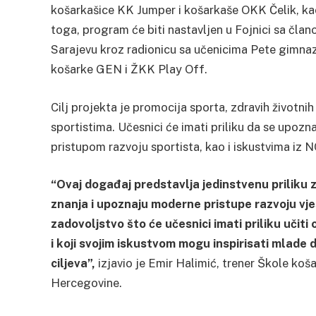
košarkašice KK Jumper i košarkaše OKK Čelik, kao
toga, program će biti nastavljen u Fojnici sa člano
Sarajevu kroz radionicu sa učenicima Pete gimnazi
košarke GEN i ŽKK Play Off.
Cilj projekta je promocija sporta, zdravih životnih
sportistima. Učesnici će imati priliku da se upo
pristupom razvoju sportista, kao i iskustvima iz
“Ovaj događaj predstavlja jedinstvenu priliku z
znanja i upoznaju moderne pristupe razvoju vj
zadovoljstvo što će učesnici imati priliku učiti
i koji svojim iskustvom mogu inspirisati mlade d
ciljeva”,
izjavio je Emir Halimić, trener Škole koš
Hercegovine.