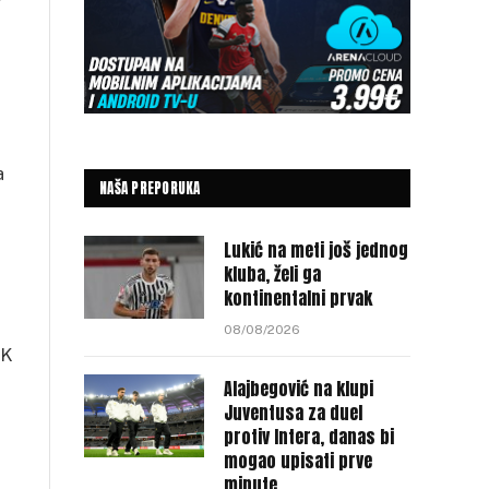
a
NAŠA PREPORUKA
Lukić na meti još jednog
kluba, želi ga
kontinentalni prvak
08/08/2026
KK
Alajbegović na klupi
Juventusa za duel
protiv Intera, danas bi
mogao upisati prve
minute