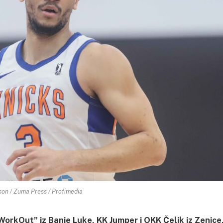
on / Zuma Press / Profimedia
WorkOut” iz Banje Luke, KK Jumper i OKK Čelik iz Zenice