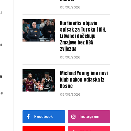
08/08/2026
u
Kurtinaitis objavio
spisak za Tursku i BiH,
Litvanci dočekuju
Zmajeve bez NBA
im
zvijezda
08/08/2026
Michael Young ima novi
a
klub nakon odlaska iz
Bosne
ou
08/08/2026
h
Facebook
Instagram