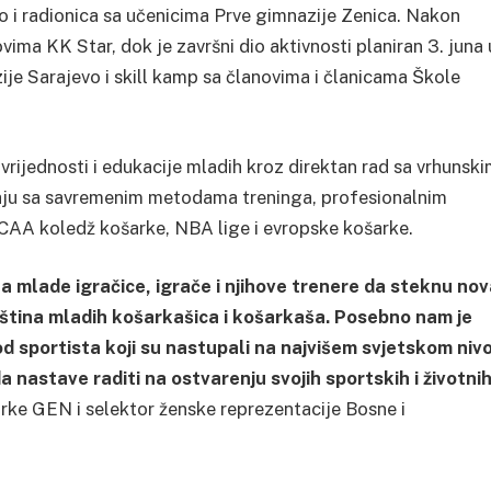
 i radionica sa učenicima Prve gimnazije Zenica. Nakon
vima KK Star, dok je završni dio aktivnosti planiran 3. juna 
je Sarajevo i skill kamp sa članovima i članicama Škole
 vrijednosti i edukacije mladih kroz direktan rad sa vrhunsk
znaju sa savremenim metodama treninga, profesionalnim
 NCAA koledž košarke, NBA lige i evropske košarke.
a mlade igračice, igrače i njihove trenere da steknu nov
eština mladih košarkašica i košarkaša. Posebno nam je
 od sportista koji su nastupali na najvišem svjetskom niv
a nastave raditi na ostvarenju svojih sportskih i životni
arke GEN i selektor ženske reprezentacije Bosne i