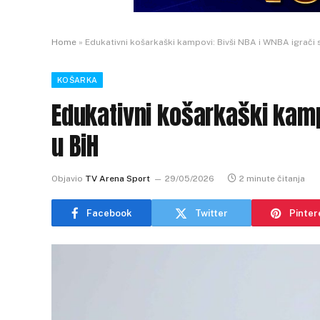
Home
»
Edukativni košarkaški kampovi: Bivši NBA i WNBA igrači s
KOŠARKA
Edukativni košarkaški kampo
u BiH
Objavio
TV Arena Sport
29/05/2026
2 minute čitanja
Facebook
Twitter
Pinter