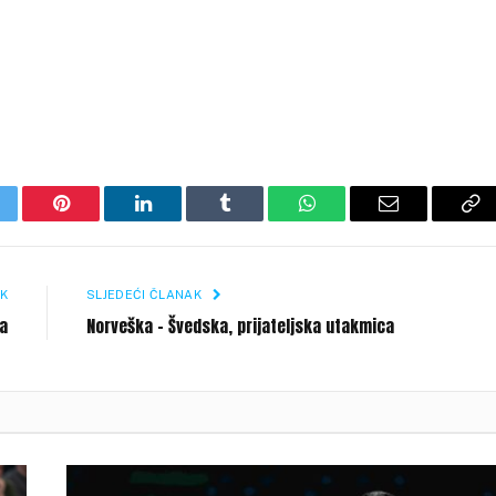
itter
Pinterest
LinkedIn
Tumblr
WhatsApp
Email
Co
Li
K
SLJEDEĆI ČLANAK
ca
Norveška – Švedska, prijateljska utakmica