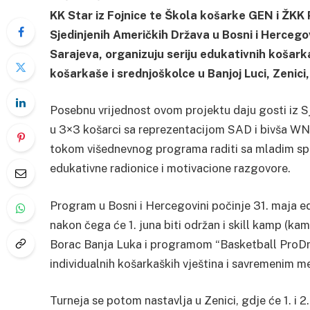
KK Star iz Fojnice te Škola košarke GEN i ŽKK
Sjedinjenih Američkih Država u Bosni i Hercegov
Sarajeva, organizuju seriju edukativnih košar
košarkaše i srednjoškolce u Banjoj Luci, Zenici, 
Posebnu vrijednost ovom projektu daju gosti iz Sj
u 3×3 košarci sa reprezentacijom SAD i bivša WNBA
tokom višednevnog programa raditi sa mladim spor
edukativne radionice i motivacione razgovore.
Program u Bosni i Hercegovini počinje 31. maja 
nakon čega će 1. juna biti održan i skill kamp (ka
Borac Banja Luka i programom “Basketball ProDra
individualnih košarkaških vještina i savremenim 
Turneja se potom nastavlja u Zenici, gdje će 1. i 