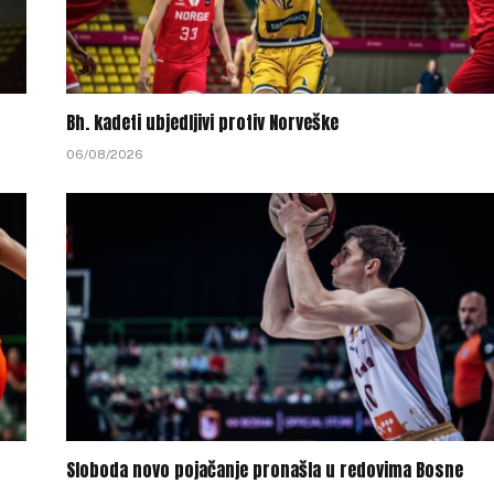
Bh. kadeti ubjedljivi protiv Norveške
06/08/2026
Sloboda novo pojačanje pronašla u redovima Bosne