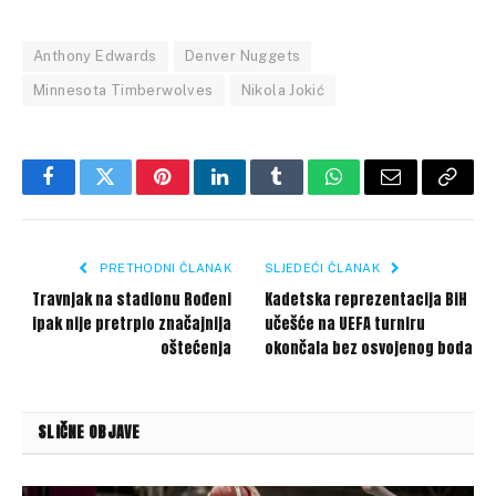
Anthony Edwards
Denver Nuggets
Minnesota Timberwolves
Nikola Jokić
Facebook
Twitter
Pinterest
LinkedIn
Tumblr
WhatsApp
Email
Copy
Link
PRETHODNI ČLANAK
SLJEDEĆI ČLANAK
Travnjak na stadionu Rođeni
Kadetska reprezentacija BiH
ipak nije pretrpio značajnija
učešće na UEFA turniru
oštećenja
okončala bez osvojenog boda
SLIČNE OBJAVE