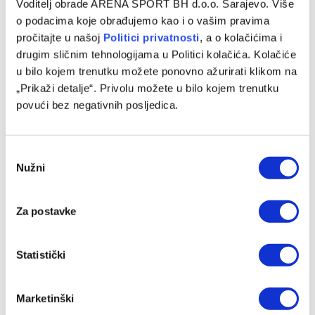
Voditelj obrade ARENA SPORT BH d.o.o. Sarajevo. Više
o podacima koje obrađujemo kao i o vašim pravima
pročitajte u našoj
Politici privatnosti
, a o kolačićima i
drugim sličnim tehnologijama u Politici kolačića. Kolačiće
u bilo kojem trenutku možete ponovno ažurirati klikom na
Chase Audige predstavljen u novom klubu
„Prikaži detalje“. Privolu možete u bilo kojem trenutku
05/08/2026
povući bez negativnih posljedica.
Consent
Nužni
Selection
Za postavke
Statistički
Marketinški
Sloboda novo pojačanje pronašla u redovima Bosne