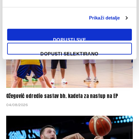
04/08/2026
Prikaži detalje
DOPUSTI SVE
DOPUSTI SELEKTIRANO
Ožegović odredio sastav bh. kadeta za nastup na EP
04/08/2026