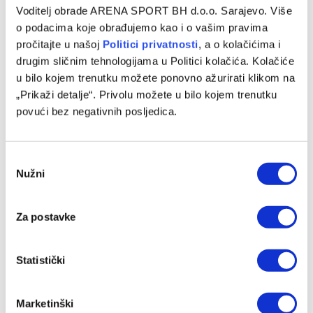
Voditelj obrade ARENA SPORT BH d.o.o. Sarajevo. Više
o podacima koje obrađujemo kao i o vašim pravima
pročitajte u našoj
Politici privatnosti
, a o kolačićima i
drugim sličnim tehnologijama u Politici kolačića. Kolačiće
u bilo kojem trenutku možete ponovno ažurirati klikom na
Ne želi igrati u Izraelu i UAE: Hezonja odbio izdašne ponude
„Prikaži detalje“. Privolu možete u bilo kojem trenutku
povući bez negativnih posljedica.
17/07/2026
Consent
Nužni
Selection
Za postavke
Statistički
Marketinški