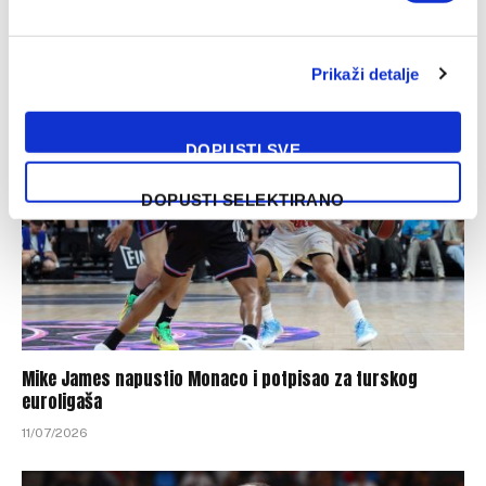
Nakon rastanka s Denverom: Jonas Valanciunas se vratio
u Evropu
16/07/2026
Prikaži detalje
DOPUSTI SVE
DOPUSTI SELEKTIRANO
Mike James napustio Monaco i potpisao za turskog
euroligaša
11/07/2026