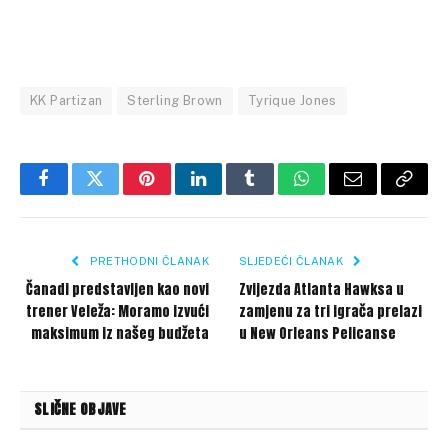
KK Partizan
Sterling Brown
Tyrique Jones
Facebook
Twitter
Pinterest
LinkedIn
Tumblr
WhatsApp
Email
Copy
Link
PRETHODNI ČLANAK
SLJEDEĆI ČLANAK
Čanadi predstavljen kao novi
Zvijezda Atlanta Hawksa u
trener Veleža: Moramo izvući
zamjenu za tri igrača prelazi
maksimum iz našeg budžeta
u New Orleans Pelicanse
SLIČNE OBJAVE