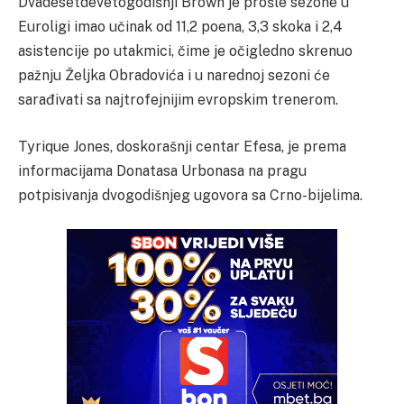
Dvadesetdevetogodišnji Brown je prošle sezone u
Euroligi imao učinak od 11,2 poena, 3,3 skoka i 2,4
asistencije po utakmici, čime je očigledno skrenuo
pažnju Željka Obradovića i u narednoj sezoni će
sarađivati sa najtrofejnijim evropskim trenerom.
Tyrique Jones, doskorašnji centar Efesa, je prema
informacijama Donatasa Urbonasa na pragu
potpisivanja dvogodišnjeg ugovora sa Crno-bijelima.