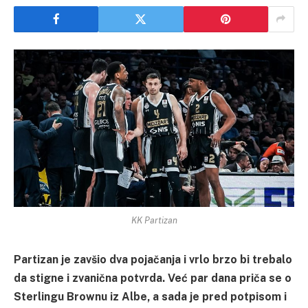
KK Partizan
Partizan je zavšio dva pojačanja i vrlo brzo bi trebalo
da stigne i zvanična potvrda. Već par dana priča se o
Sterlingu Brownu iz Albe, a sada je pred potpisom i