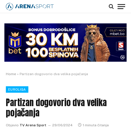
Home
»
Partizan dogovorio dva velika pojačanja
EUROLIGA
Partizan dogovorio dva velika
pojačanja
Objavio
TV Arena Sport
29/06/2024
1 minuta čitanja