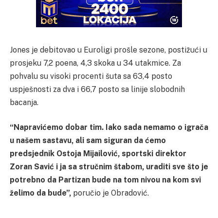
Jones je debitovao u Euroligi prošle sezone, postižući u
prosjeku 7,2 poena, 4,3 skoka u 34 utakmice. Za
pohvalu su visoki procenti šuta sa 63,4 posto
uspješnosti za dva i 66,7 posto sa linije slobodnih
bacanja.
“Napravićemo dobar tim. Iako sada nemamo o igrača
u našem sastavu, ali sam siguran da ćemo
predsjednik Ostoja Mijailović, sportski direktor
Zoran Savić i ja sa stručnim štabom, uraditi sve što je
potrebno da Partizan bude na tom nivou na kom svi
želimo da bude”,
poručio je Obradović.