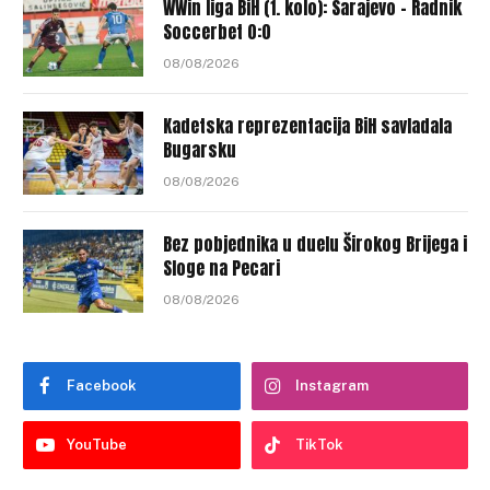
WWin liga BiH (1. kolo): Sarajevo – Radnik
Soccerbet 0:0
08/08/2026
Kadetska reprezentacija BiH savladala
Bugarsku
08/08/2026
Bez pobjednika u duelu Širokog Brijega i
Sloge na Pecari
08/08/2026
Facebook
Instagram
YouTube
TikTok