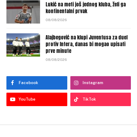
Lukić na meti još jednog kluba, želi ga
kontinentalni prvak
08/08/2026
Alajbegović na klupi Juventusa za duel
protiv Intera, danas bi mogao upisati
prve minute
08/08/2026
Facebook
Instagram
YouTube
TikTok