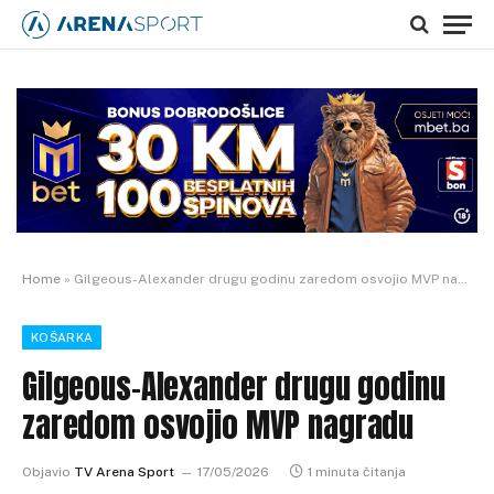
Home
»
Gilgeous-Alexander drugu godinu zaredom osvojio MVP nagradu
KOŠARKA
Gilgeous-Alexander drugu godinu
zaredom osvojio MVP nagradu
Objavio
TV Arena Sport
17/05/2026
1 minuta čitanja