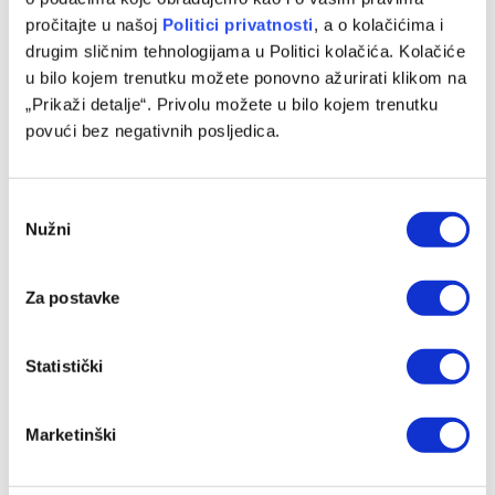
pročitajte u našoj
Politici privatnosti
, a o kolačićima i
drugim sličnim tehnologijama u Politici kolačića. Kolačiće
u bilo kojem trenutku možete ponovno ažurirati klikom na
Michael Young ima novi klub nakon odlaska iz Bosne
„Prikaži detalje“. Privolu možete u bilo kojem trenutku
08/08/2026
povući bez negativnih posljedica.
Consent
Nužni
Selection
Za postavke
Statistički
Marketinški
Kadetska reprezentacija BiH poražena od Švedske
07/08/2026