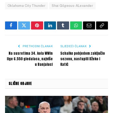
Oklahoma City Thunder
Shai Gilgeous-ALexander
Facebook
Twitter
Pinterest
LinkedIn
Tumblr
WhatsApp
Email
Copy
Link
PRETHODNI ČLANAK
SLJEDEĆI ČLANAK
Na susretima 34. kola WWin
Schalke pobjedom zaključio
lige 6.550 gledalaca, najviše
sezonu, nastupili Džeko i
u Banjaluci
Katić
SLIČNE OBJAVE