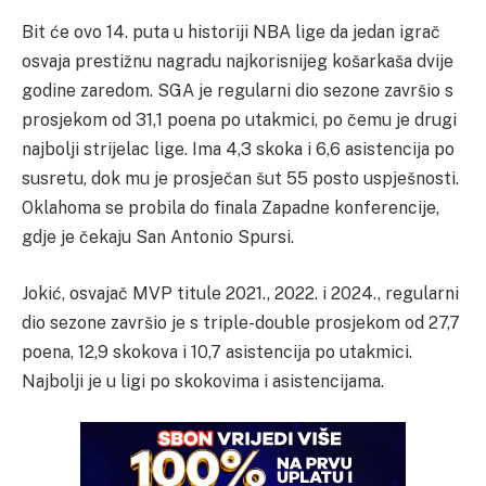
Bit će ovo 14. puta u historiji NBA lige da jedan igrač
osvaja prestižnu nagradu najkorisnijeg košarkaša dvije
godine zaredom. SGA je regularni dio sezone završio s
prosjekom od 31,1 poena po utakmici, po čemu je drugi
najbolji strijelac lige. Ima 4,3 skoka i 6,6 asistencija po
susretu, dok mu je prosječan šut 55 posto uspješnosti.
Oklahoma se probila do finala Zapadne konferencije,
gdje je čekaju San Antonio Spursi.
Jokić, osvajač MVP titule 2021., 2022. i 2024., regularni
dio sezone završio je s triple-double prosjekom od 27,7
poena, 12,9 skokova i 10,7 asistencija po utakmici.
Najbolji je u ligi po skokovima i asistencijama.