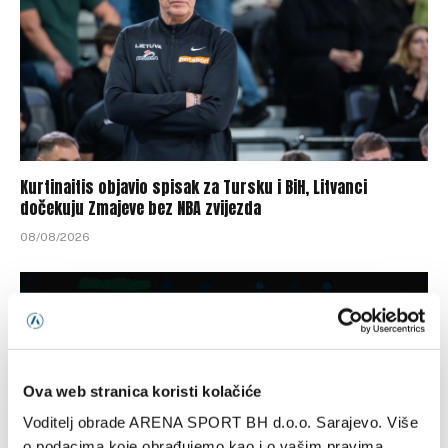
Kurtinaitis objavio spisak za Tursku i BiH, Litvanci
dočekuju Zmajeve bez NBA zvijezda
08/08/2026
Ova web stranica koristi kolačiće
Voditelj obrade ARENA SPORT BH d.o.o. Sarajevo. Više
o podacima koje obrađujemo kao i o vašim pravima