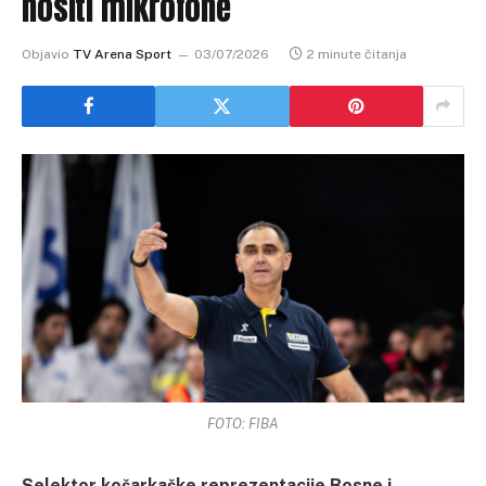
nositi mikrofone
Objavio
TV Arena Sport
03/07/2026
2 minute čitanja
FOTO: FIBA
Selektor košarkaške reprezentacije Bosne i