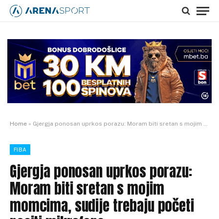
Home
»
Gjergja ponosan uprkos porazu: Moram biti sretan s mojim momcima, sudije trebaju početi nositi mikrofone
FIBA
Gjergja ponosan uprkos porazu:
Moram biti sretan s mojim
momcima, sudije trebaju početi