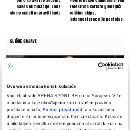
Dalić kritikovao suđenje
Modrić nakon eliminacije: VAR
nakon eliminacije: Sada
selektivno koriste gledajući
nismo smjeli napraviti čudo
veličinu ekipe,
jedanaesterac nije postojao
SLIČNE OBJAVE
Ova web stranica koristi kolačiće
Voditelj obrade ARENA SPORT BH d.o.o. Sarajevo. Više
o podacima koje obrađujemo kao i o vašim pravima
pročitajte u našoj
Politici privatnosti
, a o kolačićima i
drugim sličnim tehnologijama u Politici kolačića. Kolačiće
u bilo kojem trenutku možete ponovno ažurirati klikom na
Vildoza: Sada sam u Partizanu, nikada neću zatvoriti vrata