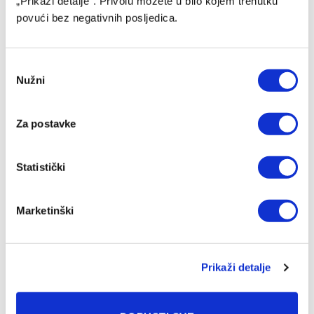
„Prikaži detalje“. Privolu možete u bilo kojem trenutku
nijednom klubu
povući bez negativnih posljedica.
09/08/2026
Consent
Nužni
Selection
Za postavke
Statistički
Marketinški
Kadetska reprezentacija BiH savladala Bugarsku
08/08/2026
Prikaži detalje