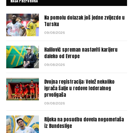
NAŠA PREPORUKA
Na pomolu dolazak još jedne zvijezde u
Tursku
09/08/2026
Halilović spreman nastaviti karijeru
daleko od Evrope
09/08/2026
Dvojna registracija: Velež nekoliko
igrača šalje u redove federalnog
prvoligaša
09/08/2026
Rijeka na posudbu dovela nogometaša
iz Bundeslige