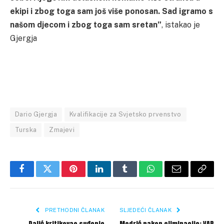
ekipi i zbog toga sam još više ponosan. Sad igramo s
našom djecom i zbog toga sam sretan”
, istakao je
Gjergja
Dario Gjergja
Kvalifikacije za Svjetsko prvenstvo
Turska
Zmajevi
Facebook
Twitter
Pinterest
LinkedIn
Tumblr
WhatsApp
Email
Copy
Link
PRETHODNI ČLANAK
SLJEDEĆI ČLANAK