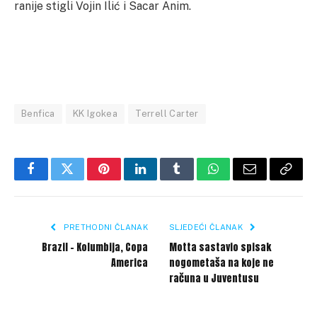
ranije stigli Vojin Ilić i Sacar Anim.
Benfica
KK Igokea
Terrell Carter
Facebook
Twitter
Pinterest
LinkedIn
Tumblr
WhatsApp
Email
Copy
Link
PRETHODNI ČLANAK
SLJEDEĆI ČLANAK
Brazil – Kolumbija, Copa
Motta sastavio spisak
America
nogometaša na koje ne
računa u Juventusu