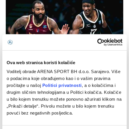
Michael Young ima novi klub nakon odlaska iz Bosne
Ova web stranica koristi kolačiće
Voditelj obrade ARENA SPORT BH d.o.o. Sarajevo. Više
08/08/2026
o podacima koje obrađujemo kao i o vašim pravima
pročitajte u našoj
Politici privatnosti
, a o kolačićima i
drugim sličnim tehnologijama u Politici kolačića. Kolačiće
u bilo kojem trenutku možete ponovno ažurirati klikom na
„Prikaži detalje“. Privolu možete u bilo kojem trenutku
povući bez negativnih posljedica.