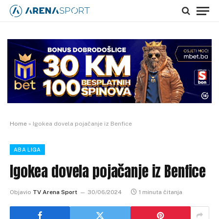
Home
»
Igokea dovela pojačanje iz Benfice
ABA LIGA
Igokea dovela pojačanje iz Benfice
Objavio
TV Arena Sport
30/06/2024
1 minuta čitanja