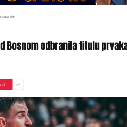
rvaka BiH
 Bosnom odbranila titulu prvak
est