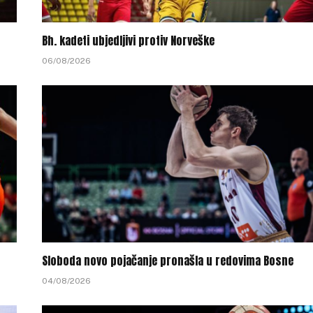
Bh. kadeti ubjedljivi protiv Norveške
06/08/2026
Sloboda novo pojačanje pronašla u redovima Bosne
04/08/2026