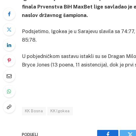
finala Prvenstva BiH MaxBet lige savladao je ek
naslov državnog šampiona.
Podsjetimo, Igokea je u Sarajevu slavila sa 74:77,
85:78.
U pobjedničkom sastavu istakli su se Dragan Milosa
Bryce Jones (13 poena, 11 asistencija), dok je prvi 
KK Bosna
KK Igokea
PODIJELI