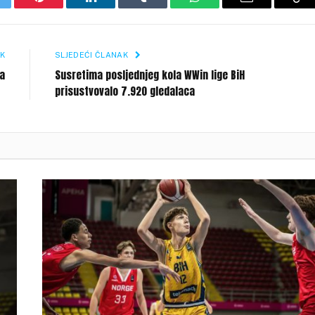
itter
Pinterest
LinkedIn
Tumblr
WhatsApp
Email
Co
Li
K
SLJEDEĆI ČLANAK
ka
Susretima posljednjeg kola WWin lige BiH
prisustvovalo 7.920 gledalaca