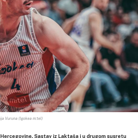
ija Vuruna (Igokea m:tel)
i Hercegovine. Sastav iz Laktaša i u drugom susretu