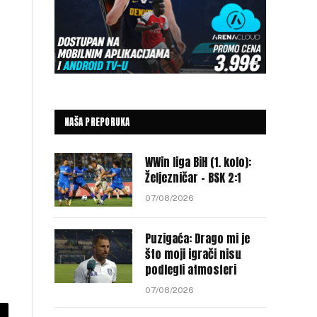
NAŠA PREPORUKA
WWin liga BiH (1. kolo):
Željezničar – BSK 2:1
07/08/2026
Puzigaća: Drago mi je
što moji igrači nisu
podlegli atmosferi
07/08/2026