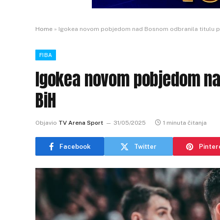
Home
»
Igokea novom pobjedom nad Bosnom odbranila titulu p
FIBA
Igokea novom pobjedom nad
BiH
Objavio
TV Arena Sport
31/05/2025
1 minuta čitanja
Facebook
Twitter
Pinter