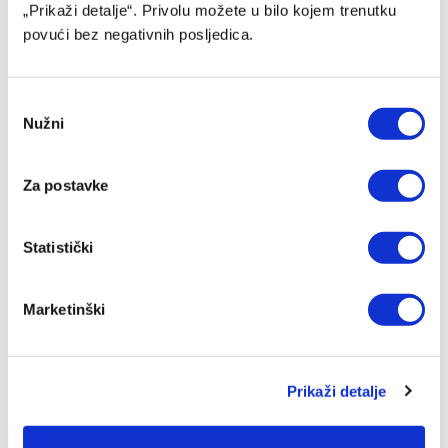
„Prikaži detalje“. Privolu možete u bilo kojem trenutku
povući bez negativnih posljedica.
Consent
Nužni
Selection
Za postavke
Kadetska reprezentacija BiH savladala Bugarsku
Statistički
08/08/2026
Marketinški
Prikaži detalje