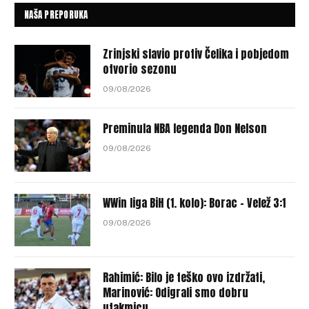
NAŠA PREPORUKA
Zrinjski slavio protiv Čelika i pobjedom
otvorio sezonu
09/08/2026
Preminula NBA legenda Don Nelson
09/08/2026
WWin liga BiH (1. kolo): Borac – Velež 3:1
09/08/2026
Rahimić: Bilo je teško ovo izdržati,
Marinović: Odigrali smo dobru
utakmicu