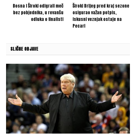
Bosna i Široki odigrali meč
Široki Brijeg pred kraj sezone
bez pobjednika, u revanšu
osigurao važan potpis,
odluka o finalisti
iskusni veznjak ostaje na
Pecari
SLIČNE OBJAVE