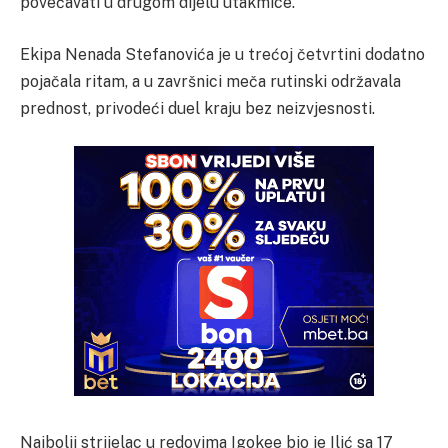
povećavati u drugom dijelu utakmice.
Ekipa Nenada Stefanovića je u trećoj četvrtini dodatno
pojačala ritam, a u završnici meča rutinski održavala
prednost, privodeći duel kraju bez neizvjesnosti.
Najbolji strijelac u redovima Igokee bio je Ilić sa 17