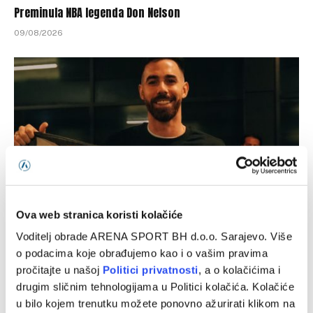
Preminula NBA legenda Don Nelson
09/08/2026
Ova web stranica koristi kolačiće
Vildoza: Sada sam u Partizanu, nikada neću zatvoriti vrata
Voditelj obrade ARENA SPORT BH d.o.o. Sarajevo. Više
nijednom klubu
o podacima koje obrađujemo kao i o vašim pravima
pročitajte u našoj
Politici privatnosti
, a o kolačićima i
09/08/2026
drugim sličnim tehnologijama u Politici kolačića. Kolačiće
u bilo kojem trenutku možete ponovno ažurirati klikom na