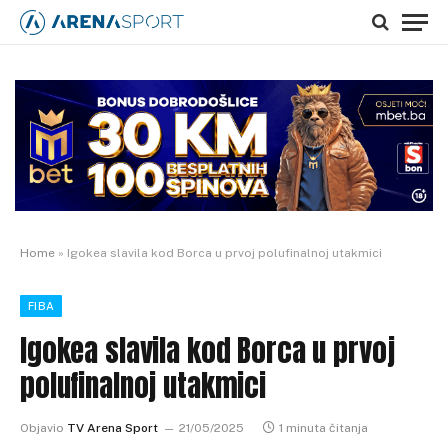
Home
»
Igokea slavila kod Borca u prvoj polufinalnoj utakmici
FIBA
Igokea slavila kod Borca u prvoj
polufinalnoj utakmici
Objavio
TV Arena Sport
21/05/2025
1 minuta čitanja