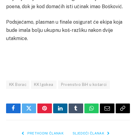
poena, dok je kod domaćih isti učinak imao Bošković.
Podsjećamo, plasman u finale osigurat će ekipa koja
bude imala bolju ukupnu koš-razliku nakon dvije
utakmice.
KK Borac
KK Igokea
Prvenstvo BiH u košarci
Facebook
Twitter
Pinterest
LinkedIn
Tumblr
WhatsApp
Email
Copy
Link
PRETHODNI ČLANAK
SLJEDEĆI ČLANAK