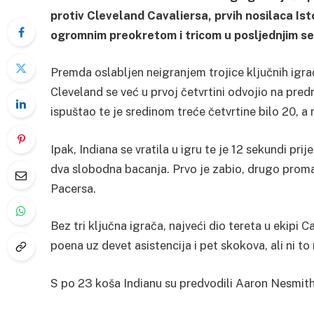
protiv Cleveland Cavaliersa, prvih nosilaca Ist
ogromnim preokretom i tricom u posljednjim 
Premda oslabljen neigranjem trojice ključnih igr
Cleveland se već u prvoj četvrtini odvojio na pred
ispuštao te je sredinom treće četvrtine bilo 20, a
Ipak, Indiana se vratila u igru te je 12 sekundi pri
dva slobodna bacanja. Prvo je zabio, drugo promaši
Pacersa.
Bez tri ključna igrača, najveći dio tereta u ekipi 
poena uz devet asistencija i pet skokova, ali ni to
S po 23 koša Indianu su predvodili Aaron Nesmith