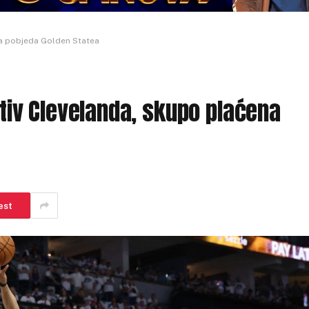
ena pobjeda Golden Statea
rotiv Clevelanda, skupo plaćena
est