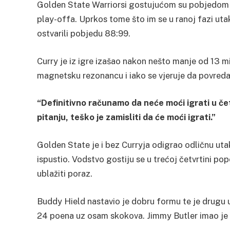
Golden State Warriorsi gostujućom su pobjedom p
play-offa. Uprkos tome što im se u ranoj fazi utak
ostvarili pobjedu 88:99.
Curry je iz igre izašao nakon nešto manje od 13 mi
magnetsku rezonancu i iako se vjeruje da povreda ni
“Definitivno računamo da neće moći igrati u čet
pitanju, teško je zamisliti da će moći igrati.”
Golden State je i bez Curryja odigrao odličnu utak
ispustio. Vodstvo gostiju se u trećoj četvrtini pop
ublažiti poraz.
Buddy Hield nastavio je dobru formu te je drugu u
24 poena uz osam skokova. Jimmy Butler imao je 2