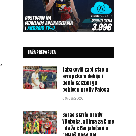
NAŠA PREPORUKA
e
Tabaković zablistao u
evropskom debiju i
donio Salzburgu
pobjedu protiv Pafosa
06/08/2026
Borac slavio protiv
Vitebska, ali ima za čime
i da žali: Banjalučani u
revanš nose gol