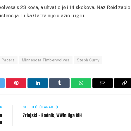
olvesa s 23 koša, a uhvatio je i 14 skokova. Naz Reid zabio
istencija. Luka Garza nije ulazio u igru.
a Pacers
Minnesota Timberwolves
Steph Curry
itter
Pinterest
LinkedIn
Tumblr
WhatsApp
Email
Co
Li
K
SLJEDEĆI ČLANAK
io
Zrinjski – Radnik, WWin liga BiH
ka