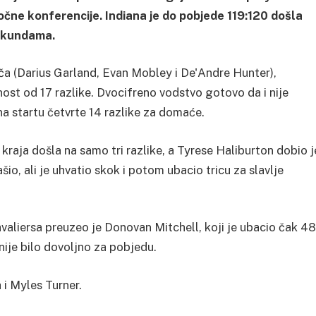
očne konferencije. Indiana je do pobjede 119:120 došla
sekundama.
ača (Darius Garland, Evan Mobley i De'Andre Hunter),
nost od 17 razlike. Dvocifreno vodstvo gotovo da i nije
 na startu četvrte 14 razlike za domaće.
je kraja došla na samo tri razlike, a Tyrese Haliburton dobio j
o, ali je uhvatio skok i potom ubacio tricu za slavlje
Cavaliersa preuzeo je Donovan Mitchell, koji je ubacio čak 48
 nije bilo dovoljno za pobjedu.
 i Myles Turner.