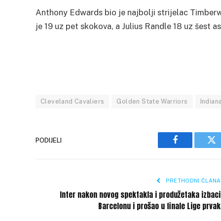
Anthony Edwards bio je najbolji strijelac Timberw
je 19 uz pet skokova, a Julius Randle 18 uz šest as
Cleveland Cavaliers
Golden State Warriors
Indian
PODIJELI
Facebook
Tw
PRETHODNI ČLANA
Inter nakon novog spektakla i produžetaka izbac
Barcelonu i prošao u finale Lige prva