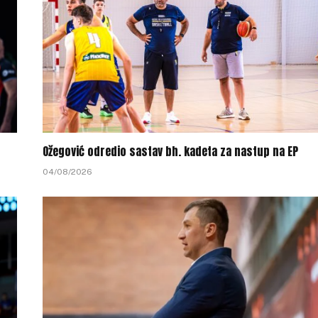
Ožegović odredio sastav bh. kadeta za nastup na EP
04/08/2026