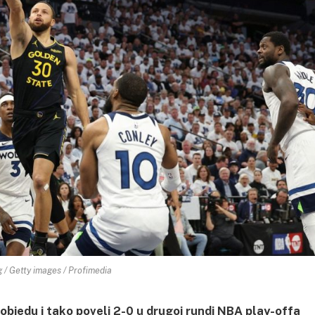
 / Getty images / Profimedia
pobjedu i tako poveli 2-0 u drugoj rundi NBA play-offa