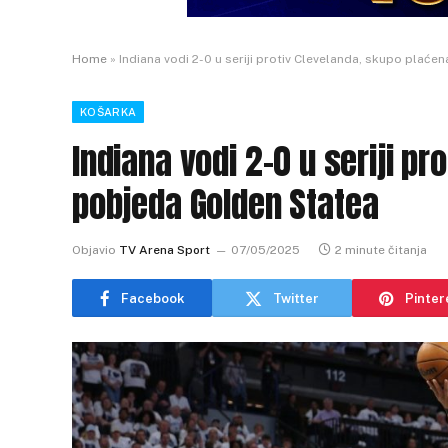
Home
»
Indiana vodi 2-0 u seriji protiv Clevelanda, skupo plać
KOŠARKA
Indiana vodi 2-0 u seriji p
pobjeda Golden Statea
Objavio
TV Arena Sport
07/05/2025
2 minute čitanja
Facebook
Twitter
Pinter