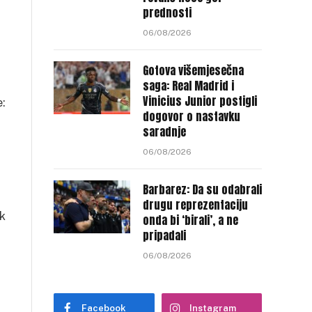
prednosti
06/08/2026
Gotova višemjesečna
saga: Real Madrid i
Vinicius Junior postigli
e:
dogovor o nastavku
saradnje
06/08/2026
Barbarez: Da su odabrali
drugu reprezentaciju
ek
onda bi ‘birali’, a ne
pripadali
06/08/2026
Facebook
Instagram