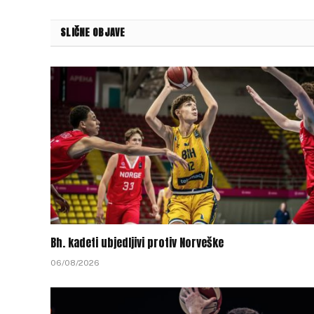
SLIČNE OBJAVE
Bh. kadeti ubjedljivi protiv Norveške
06/08/2026