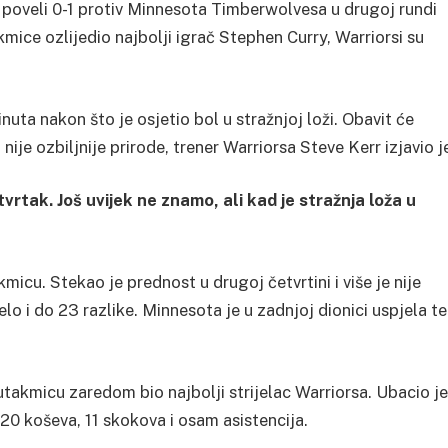
oveli 0-1 protiv Minnesota Timberwolvesa u drugoj rundi
mice ozlijedio najbolji igrač Stephen Curry, Warriorsi su
nuta nakon što je osjetio bol u stražnjoj loži. Obavit će
je ozbiljnije prirode, trener Warriorsa Steve Kerr izjavio j
vrtak. Još uvijek ne znamo, ali kad je stražnja loža u
micu. Stekao je prednost u drugoj četvrtini i više je nije
elo i do 23 razlike. Minnesota je u zadnjoj dionici uspjela t
takmicu zaredom bio najbolji strijelac Warriorsa. Ubacio je
0 koševa, 11 skokova i osam asistencija.