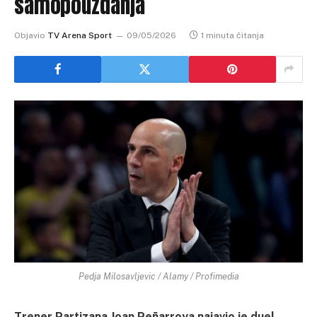
samopouzdanja
Objavio
TV Arena Sport
09/05/2026
1 minuta čitanja
Pedja Milosavljevic / Alamy / Profimedia
Trener Partizana Joan Peñarroya najavio je duel