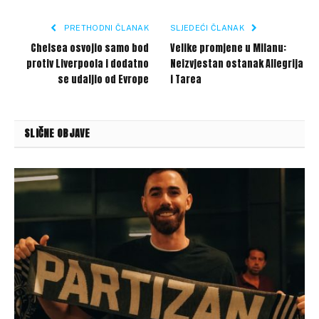
Link
PRETHODNI ČLANAK
SLJEDEĆI ČLANAK
Chelsea osvojio samo bod
Velike promjene u Milanu:
protiv Liverpoola i dodatno
Neizvjestan ostanak Allegrija
se udaljio od Evrope
i Tarea
SLIČNE OBJAVE