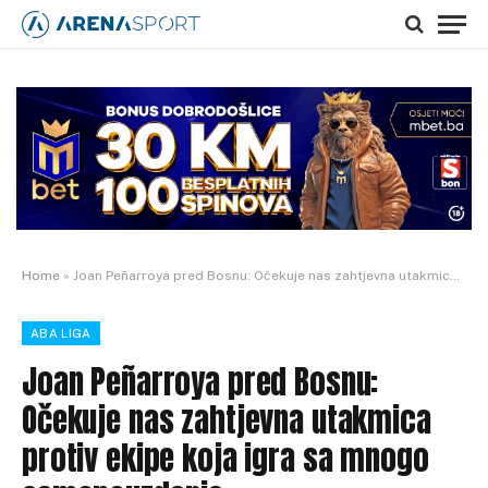
Home
»
Joan Peñarroya pred Bosnu: Očekuje nas zahtjevna utakmica protiv ekipe koja igra sa mnogo samopouzdanja
ABA LIGA
Joan Peñarroya pred Bosnu:
Očekuje nas zahtjevna utakmica
protiv ekipe koja igra sa mnogo