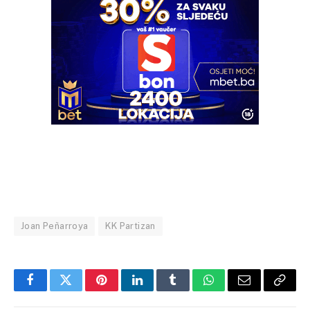
Joan Peñarroya
KK Partizan
Facebook
Twitter
Pinterest
LinkedIn
Tumblr
WhatsApp
Email
Copy