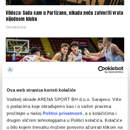
Vildoza: Sada sam u Partizanu, nikada neću zatvoriti vrata
nijednom klubu
09/08/2026
Ova web stranica koristi kolačiće
Voditelj obrade ARENA SPORT BH d.o.o. Sarajevo. Više
o podacima koje obrađujemo kao i o vašim pravima
Kadetska reprezentacija BiH savladala Bugarsku
pročitajte u našoj
Politici privatnosti
, a o kolačićima i
drugim sličnim tehnologijama u Politici kolačića. Kolačiće
08/08/2026
u bilo kojem trenutku možete ponovno ažurirati klikom na