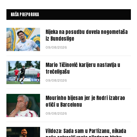
NAŠA PREPORUKA
Rijeka na posudbu dovela nogometaša
iz Bundeslige
09/08/2026
Mario Tičinović karijeru nastavlja u
trećeligašu
09/08/2026
Mourinho bijesan jer je Rodri izabrao
otići u Barcelonu
09/08/2026
Vildoza: Sada sam u Partizanu, nikada