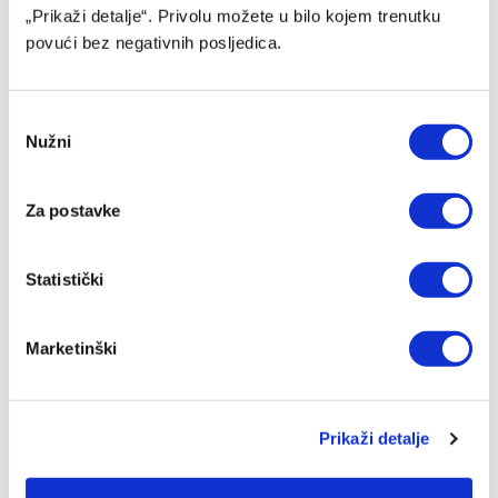
„Prikaži detalje“. Privolu možete u bilo kojem trenutku
povući bez negativnih posljedica.
Consent
Nužni
Selection
Za postavke
Statistički
Kurtinaitis objavio spisak za Tursku i BiH, Litvanci
dočekuju Zmajeve bez NBA zvijezda
08/08/2026
Marketinški
Prikaži detalje