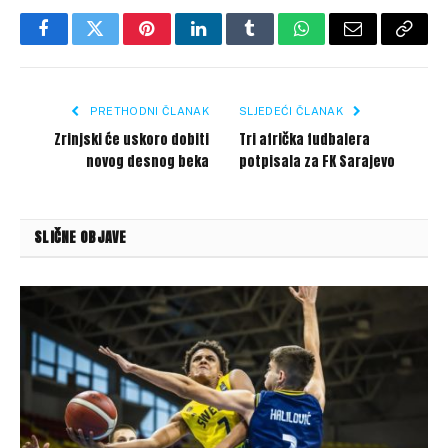
Facebook
Twitter
Pinterest
LinkedIn
Tumblr
WhatsApp
Email
Copy
Link
PRETHODNI ČLANAK
SLJEDEĆI ČLANAK
Zrinjski će uskoro dobiti
Tri afrička fudbalera
novog desnog beka
potpisala za FK Sarajevo
SLIČNE OBJAVE