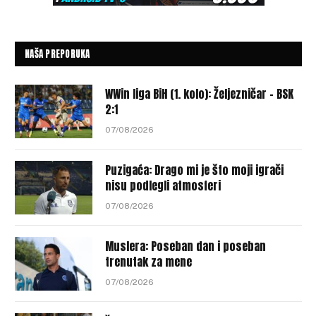
NAŠA PREPORUKA
WWin liga BiH (1. kolo): Željezničar – BSK
2:1
07/08/2026
Puzigaća: Drago mi je što moji igrači
nisu podlegli atmosferi
07/08/2026
Muslera: Poseban dan i poseban
trenutak za mene
07/08/2026