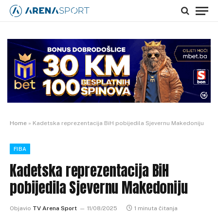
Home
»
Kadetska reprezentacija BiH pobijedila Sjevernu Makedoniju
FIBA
Kadetska reprezentacija BiH
pobijedila Sjevernu Makedoniju
Objavio
TV Arena Sport
11/08/2025
1 minuta čitanja