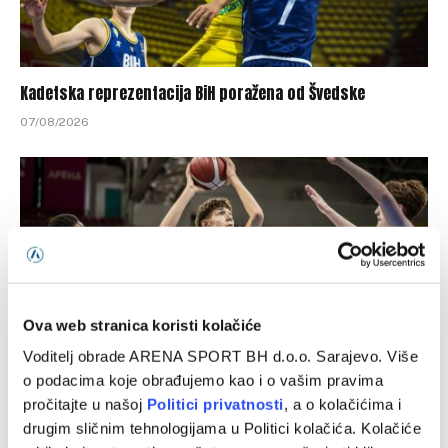
Kadetska reprezentacija BiH poražena od Švedske
07/08/2026
Ova web stranica koristi kolačiće
Voditelj obrade ARENA SPORT BH d.o.o. Sarajevo. Više
o podacima koje obrađujemo kao i o vašim pravima
pročitajte u našoj
Politici privatnosti
, a o kolačićima i
Bh. kadeti ubjedljivi protiv Norveške
drugim sličnim tehnologijama u Politici kolačića. Kolačiće
06/08/2026