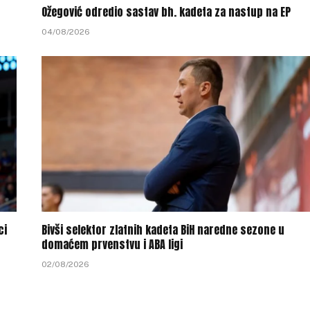
Ožegović odredio sastav bh. kadeta za nastup na EP
04/08/2026
ci
Bivši selektor zlatnih kadeta BiH naredne sezone u
domaćem prvenstvu i ABA ligi
02/08/2026