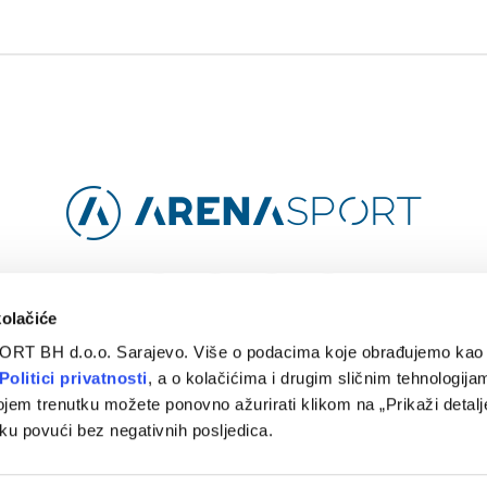
Facebook
Instagram
YouTube
TikTok
kolačiće
ORT BH d.o.o. Sarajevo. Više o podacima koje obrađujemo kao 
O
ARENA CLOUD
KONTAKT
POLITIKA PRIVATNOSTI
Politici privatnosti
, a o kolačićima i drugim sličnim tehnologijam
ojem trenutku možete ponovno ažurirati klikom na „Prikaži detalje
© 2024 Arena Sport. Designed by
WEBMAHER
.
ku povući bez negativnih posljedica.