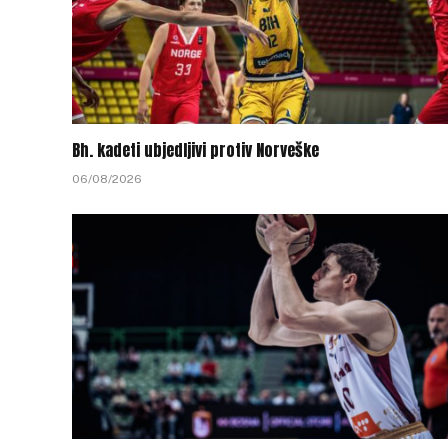
Bh. kadeti ubjedljivi protiv Norveške
06/08/2026