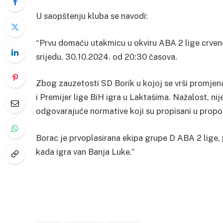
U saopštenju kluba se navodi:
“Prvu domaću utakmicu u okviru ABA 2 lige crveno
srijedu. 30.10.2024. od 20:30 časova.
Zbog zauzetosti SD Borik u kojoj se vrši promje
i Premijer lige BiH igra u Laktašima. Nažalost, n
odgovarajuće normative koji su propisani u propo
Borac je prvoplasirana ekipa grupe D ABA 2 lige,
kada igra van Banja Luke.”