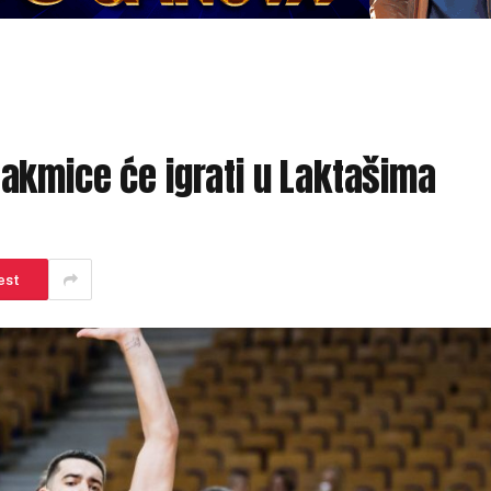
akmice će igrati u Laktašima
est