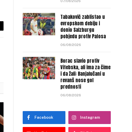
07/08/2026
Tabaković zablistao u
evropskom debiju i
donio Salzburgu
py
pobjedu protiv Pafosa
nk
06/08/2026
Borac slavio protiv
Vitebska, ali ima za čime
i da žali: Banjalučani u
revanš nose gol
prednosti
06/08/2026
Facebook
Instagram