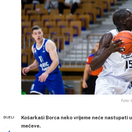
Foto: G
Košarkaši Borca neko vrijeme neće nastupati u
DIJELI
mečeve.