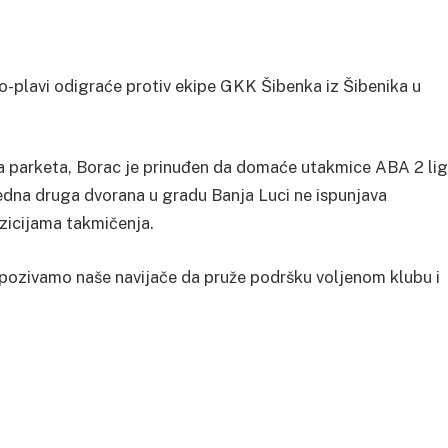
-plavi odigraće protiv ekipe GKK Šibenka iz Šibenika u
na parketa, Borac je prinuđen da domaće utakmice ABA 2 li
ijedna druga dvorana u gradu Banja Luci ne ispunjava
zicijama takmičenja.
 pozivamo naše navijače da pruže podršku voljenom klubu i