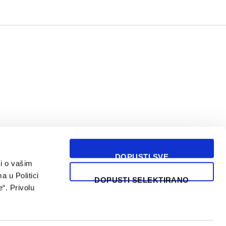
DOPUSTI SVE
i o vašim
USLOVI KORIŠĆENJA
a u Politici
DOPUSTI SELEKTIRANO
“. Privolu