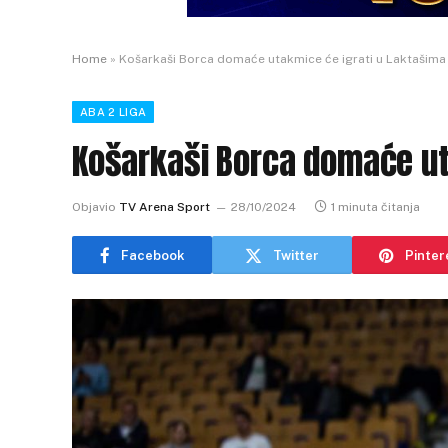
Home
»
Košarkaši Borca domaće utakmice će igrati u Laktašima
ABA 2 LIGA
Košarkaši Borca domaće ut
Objavio
TV Arena Sport
28/10/2024
1 minuta čitanja
Facebook
Twitter
Pinter