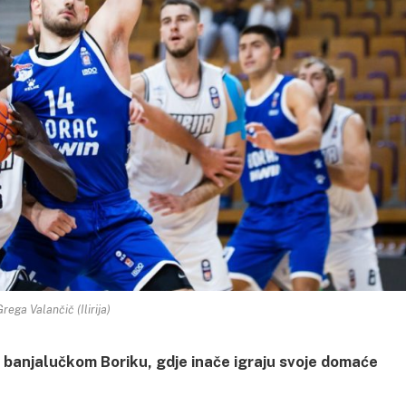
rega Valančič (Ilirija)
 banjalučkom Boriku, gdje inače igraju svoje domaće