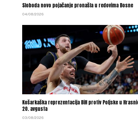
Sloboda novo pojačanje pronašla u redovima Bosne
04/08/2026
Košarkaška reprezentacija BiH protiv Poljske u Hrasni
20. avgusta
03/08/2026