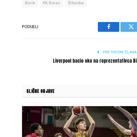
Borik
KK Borac
Šibenka
PODIJELI
Facebook
Tw
PRETHODNI ČLANA
Liverpool bacio oko na reprezentativca B
SLIČNE OBJAVE