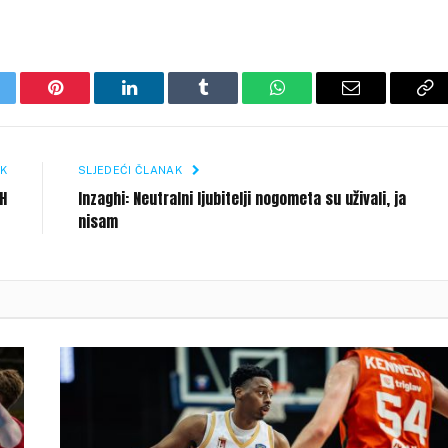
itter
Pinterest
LinkedIn
Tumblr
WhatsApp
Email
Co
Li
K
SLJEDEĆI ČLANAK
iH
Inzaghi: Neutralni ljubitelji nogometa su uživali, ja
nisam