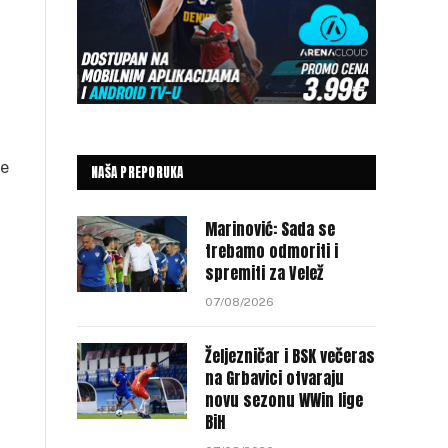
ge
NAŠA PREPORUKA
Marinović: Sada se
trebamo odmoriti i
spremiti za Velež
07/08/2026
Željezničar i BSK večeras
na Grbavici otvaraju
novu sezonu WWin lige
BiH