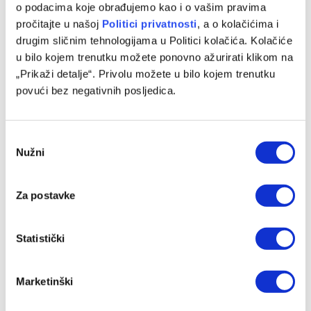
o podacima koje obrađujemo kao i o vašim pravima
pročitajte u našoj
Politici privatnosti
, a o kolačićima i
drugim sličnim tehnologijama u Politici kolačića. Kolačiće
u bilo kojem trenutku možete ponovno ažurirati klikom na
„Prikaži detalje“. Privolu možete u bilo kojem trenutku
Kurtinaitis objavio spisak za Tursku i BiH, Litvanci
povući bez negativnih posljedica.
dočekuju Zmajeve bez NBA zvijezda
08/08/2026
Consent
Nužni
Selection
Za postavke
Statistički
Marketinški