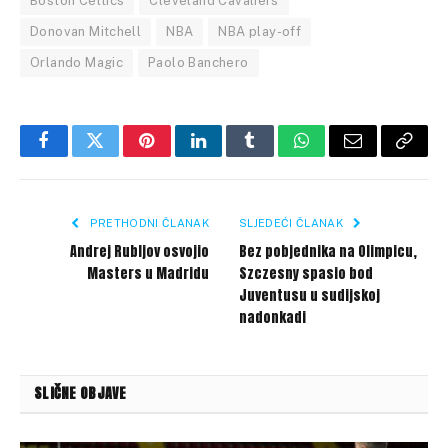
Boston Celtics
Cleveland Cavaliers
Donovan Mitchell
NBA
NBA play-off
Orlando Magic
Paolo Banchero
Facebook
Twitter
Pinterest
LinkedIn
Tumblr
WhatsApp
Email
Copy
Link
PRETHODNI ČLANAK
SLJEDEĆI ČLANAK
Andrej Rubljov osvojio
Bez pobjednika na Olimpicu,
Masters u Madridu
Szczesny spasio bod
Juventusu u sudijskoj
nadonkadi
SLIČNE OBJAVE