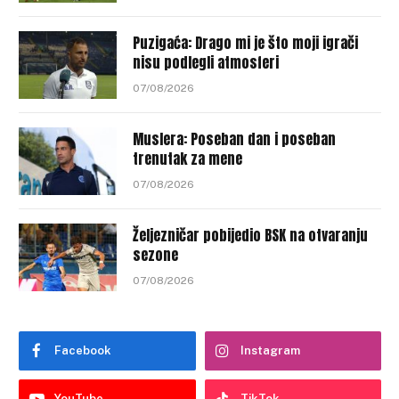
Puzigaća: Drago mi je što moji igrači
nisu podlegli atmosferi
07/08/2026
Muslera: Poseban dan i poseban
trenutak za mene
07/08/2026
Željezničar pobijedio BSK na otvaranju
sezone
07/08/2026
Facebook
Instagram
YouTube
TikTok