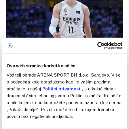
Mario Hezonja se vratio u NBA i potpisao ugovor vrijedan
2,8 miliona dolara
Ova web stranica koristi kolačiće
26/07/2026
Voditelj obrade ARENA SPORT BH d.o.o. Sarajevo. Više
o podacima koje obrađujemo kao i o vašim pravima
pročitajte u našoj
Politici privatnosti
, a o kolačićima i
drugim sličnim tehnologijama u Politici kolačića. Kolačiće
u bilo kojem trenutku možete ponovno ažurirati klikom na
„Prikaži detalje“. Privolu možete u bilo kojem trenutku
povući bez negativnih posljedica.