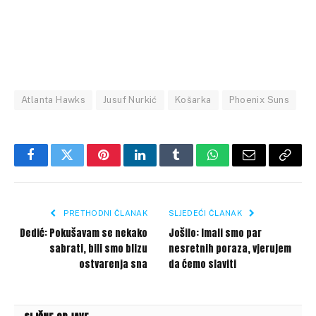
Atlanta Hawks
Jusuf Nurkić
Košarka
Phoenix Suns
Facebook
Twitter
Pinterest
LinkedIn
Tumblr
WhatsApp
Email
Copy
Link
PRETHODNI ČLANAK
SLJEDEĆI ČLANAK
Dedić: Pokušavam se nekako
Jošilo: Imali smo par
sabrati, bili smo blizu
nesretnih poraza, vjerujem
ostvarenja sna
da ćemo slaviti