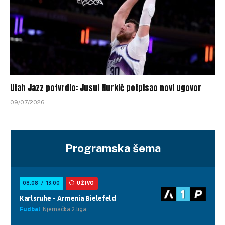
Utah Jazz potvrdio: Jusuf Nurkić potpisao novi ugovor
09/07/2026
Programska šema