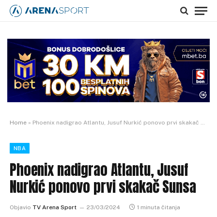
Home
»
Phoenix nadigrao Atlantu, Jusuf Nurkić ponovo prvi skakač Sunsa
NBA
Phoenix nadigrao Atlantu, Jusuf
Nurkić ponovo prvi skakač Sunsa
Objavio
TV Arena Sport
23/03/2024
1 minuta čitanja