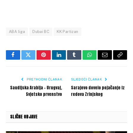
ABA liga
Dubai BC
KK Partizan
Facebook
Twitter
Pinterest
LinkedIn
Tumblr
WhatsApp
Email
Copy
Link
PRETHODNI ČLANAK
SLJEDEĆI ČLANAK
Saudijska Arabija – Urugvaj,
Sarajevo dovelo pojačanje iz
Svjetsko prvenstvo
redova Zrinjskog
SLIČNE OBJAVE