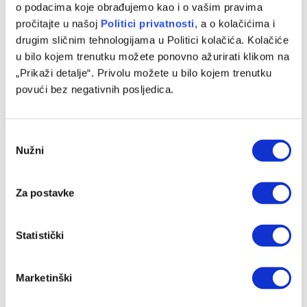
o podacima koje obrađujemo kao i o vašim pravima
pročitajte u našoj
Politici privatnosti
, a o kolačićima i
drugim sličnim tehnologijama u Politici kolačića. Kolačiće
u bilo kojem trenutku možete ponovno ažurirati klikom na
„Prikaži detalje“. Privolu možete u bilo kojem trenutku
Kurtinaitis objavio spisak za Tursku i BiH, Litvanci
povući bez negativnih posljedica.
dočekuju Zmajeve bez NBA zvijezda
08/08/2026
Consent
Nužni
Selection
Za postavke
Statistički
Marketinški