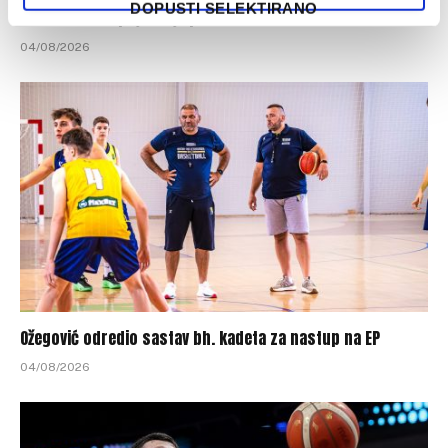
DOPUSTI SELEKTIRANO
Sloboda novo pojačanje pronašla u redovima Bosne
04/08/2026
Ožegović odredio sastav bh. kadeta za nastup na EP
04/08/2026