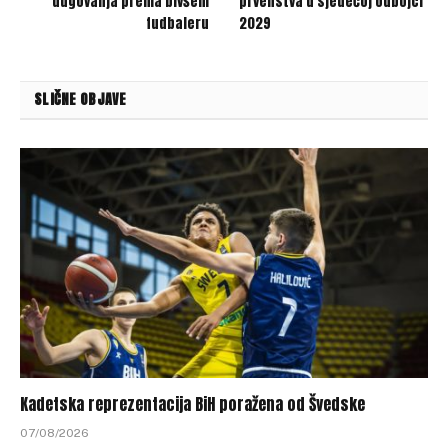
dugovanja prema bivšem
prvenstva u sjedećoj odbojci
fudbaleru
2029
SLIČNE OBJAVE
Kadetska reprezentacija BiH poražena od Švedske
07/08/2026