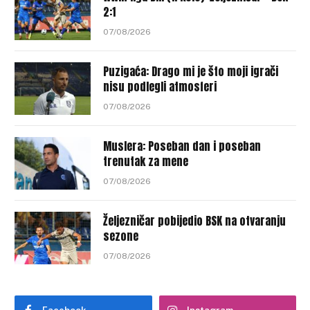
2:1
07/08/2026
Puzigaća: Drago mi je što moji igrači
nisu podlegli atmosferi
07/08/2026
Muslera: Poseban dan i poseban
trenutak za mene
07/08/2026
Željezničar pobijedio BSK na otvaranju
sezone
07/08/2026