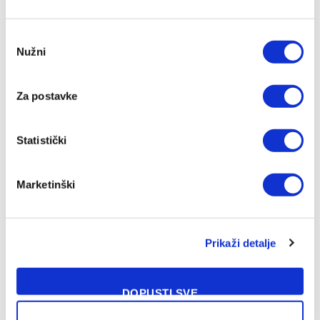
Consent
Nužni
Selection
Za postavke
Chase Audige predstavljen u novom klubu
05/08/2026
Statistički
Marketinški
Prikaži detalje
DOPUSTI SVE