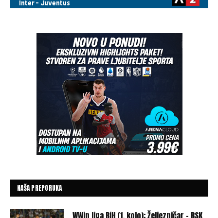
NAŠA PREPORUKA
WWin liga BiH (1. kolo): Željezničar – BSK