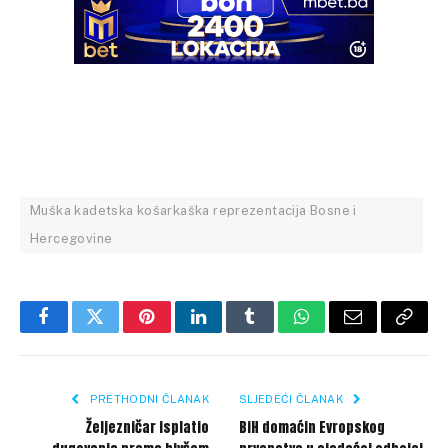
Muška kadetska košarkaška reprezentacija Bosne i
Hercegovine
Facebook
Twitter
Pinterest
LinkedIn
Tumblr
WhatsApp
Email
Copy
Link
PRETHODNI ČLANAK
SLJEDEĆI ČLANAK
Željezničar isplatio
BiH domaćin Evropskog