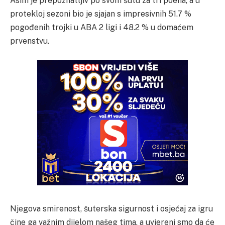
Asim je prepoznatljiv po svom šutu za tri poena, a u
protekloj sezoni bio je sjajan s impresivnih 51.7 %
pogođenih trojki u ABA 2 ligi i 48.2 % u domaćem
prvenstvu.
Njegova smirenost, šuterska sigurnost i osjećaj za igru
čine ga važnim dijelom našeg tima, a uvjereni smo da će