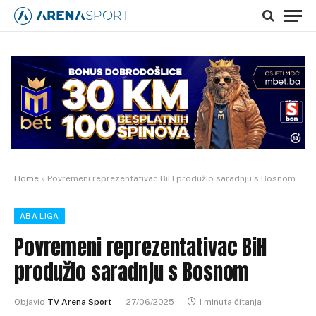
Home
»
Povremeni reprezentativac BiH produžio saradnju s Bosnom
ABA LIGA
Povremeni reprezentativac BiH
produžio saradnju s Bosnom
Objavio
TV Arena Sport
27/06/2025
1 minuta čitanja