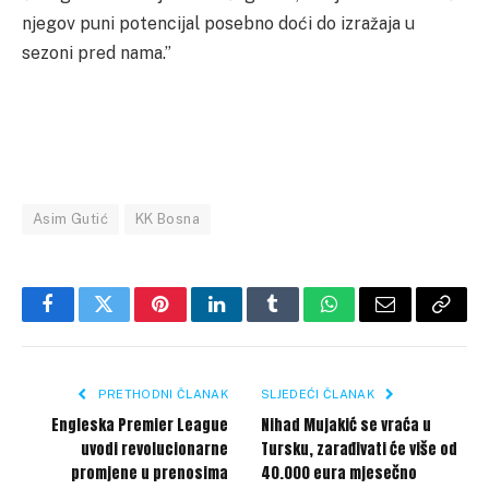
njegov puni potencijal posebno doći do izražaja u
sezoni pred nama.”
Asim Gutić
KK Bosna
Facebook
Twitter
Pinterest
LinkedIn
Tumblr
WhatsApp
Email
Copy
Link
PRETHODNI ČLANAK
SLJEDEĆI ČLANAK
Engleska Premier League
Nihad Mujakić se vraća u
uvodi revolucionarne
Tursku, zarađivati će više od
promjene u prenosima
40.000 eura mjesečno