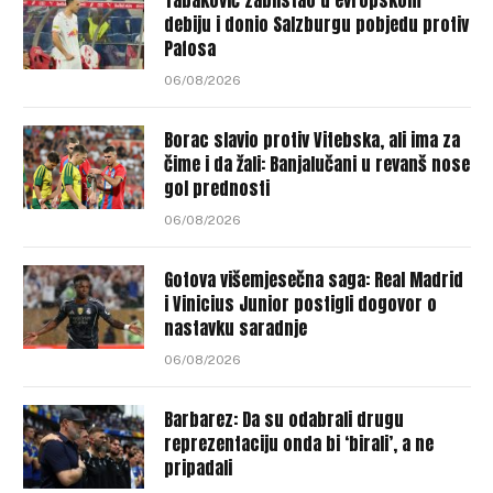
debiju i donio Salzburgu pobjedu protiv
Pafosa
06/08/2026
Borac slavio protiv Vitebska, ali ima za
čime i da žali: Banjalučani u revanš nose
gol prednosti
06/08/2026
Gotova višemjesečna saga: Real Madrid
i Vinicius Junior postigli dogovor o
nastavku saradnje
06/08/2026
Barbarez: Da su odabrali drugu
reprezentaciju onda bi ‘birali’, a ne
pripadali