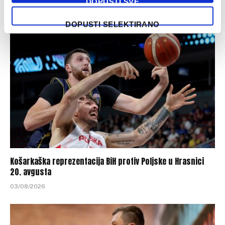
Ožegović odredio sastav bh. kadeta za nastup na EP
DOPUSTI SVE
04/08/2026
DOPUSTI SELEKTIRANO
Košarkaška reprezentacija BiH protiv Poljske u Hrasnici
20. avgusta
03/08/2026