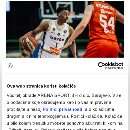
Chase Audige predstavljen u novom klubu
05/08/2026
Ova web stranica koristi kolačiće
Voditelj obrade ARENA SPORT BH d.o.o. Sarajevo. Više
o podacima koje obrađujemo kao i o vašim pravima
pročitajte u našoj
Politici privatnosti
, a o kolačićima i
drugim sličnim tehnologijama u Politici kolačića. Kolačiće
u bilo kojem trenutku možete ponovno ažurirati klikom na
„Prikaži detalje“. Privolu možete u bilo kojem trenutku