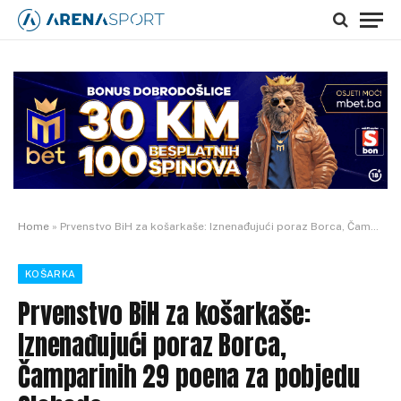
Home
»
Prvenstvo BiH za košarkaše: Iznenađujući poraz Borca, Čamparinih 29 poena za pobjedu Slobode
KOŠARKA
Prvenstvo BiH za košarkaše:
Iznenađujući poraz Borca,
Čamparinih 29 poena za pobjedu