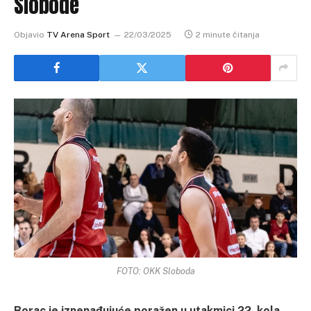
Slobode
Objavio
TV Arena Sport
22/03/2025
2 minute čitanja
FOTO: OKK Sloboda
Borac je iznenađujuće poražen u utakmici 22. kola