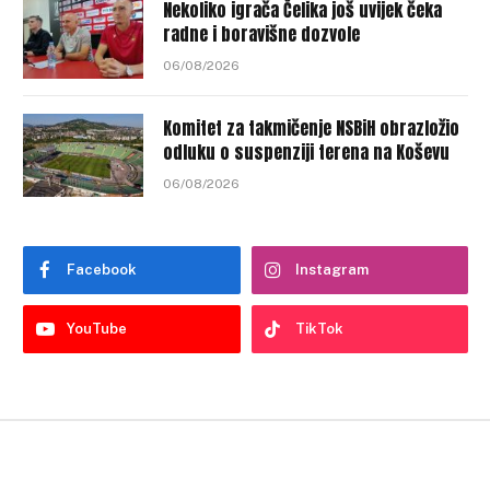
Nekoliko igrača Čelika još uvijek čeka
radne i boravišne dozvole
06/08/2026
Komitet za takmičenje NSBiH obrazložio
odluku o suspenziji terena na Koševu
06/08/2026
Facebook
Instagram
YouTube
TikTok