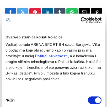
Facebook
Twitter
Pinterest
LinkedIn
Tumblr
WhatsApp
Email
Copy
Link
PRETHODNI ČLANAK
SLJEDEĆI ČLANAK
Ova web stranica koristi kolačiće
Crna Gora trijumfom
ABA liga: Budućnost serijom
započela kvalifikacije za
13:0 do preokreta protiv
Voditelj obrade ARENA SPORT BH d.o.o. Sarajevo. Više
Svjetsko prvenstvo 2026
Spartaka, impresivna partija
o podacima koje obrađujemo kao i o vašim pravima
Kamenjaša
pročitajte u našoj
Politici privatnosti
, a o kolačićima i
drugim sličnim tehnologijama u Politici kolačića. Kolačiće
u bilo kojem trenutku možete ponovno ažurirati klikom na
SLIČNE OBJAVE
„Prikaži detalje“. Privolu možete u bilo kojem trenutku
povući bez negativnih posljedica.
Consent
Nužni
Selection