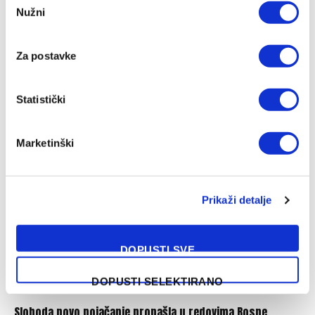
Nužni
Selection
Za postavke
Chase Audige predstavljen u novom klubu
Statistički
05/08/2026
Marketinški
Prikaži detalje
DOPUSTI SVE
DOPUSTI SELEKTIRANO
Sloboda novo pojačanje pronašla u redovima Bosne