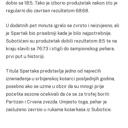
dobio sa 18:5. Tako je izborio produžetak nakon što je
regularni dio završen rezultatom 68:68.
U dodatnih pet minuta igralo se čvrsto i neizvjesno, ali
je Spartak bio prisebniji kada je bilo najpotrebnije.
Subotičani su produžetak dobili rezultatom 8:5 te na
kraju slavili sa 76:73 i stigli do šampionskog pehara,
prvi put u historiji.
Titula Spartaka predstavlja jedno od najvećih
iznenađenja u srbijanskoj košarci posljednjih godina,
posebno ako se uzme u obzir da su mnogi prije
početka sezone očekivali da će se za trofej boriti
Partizan i Crvena zvezda. Umjesto toga, pehar je
zasluženo završio u rukama košarkaša iz Subotice.