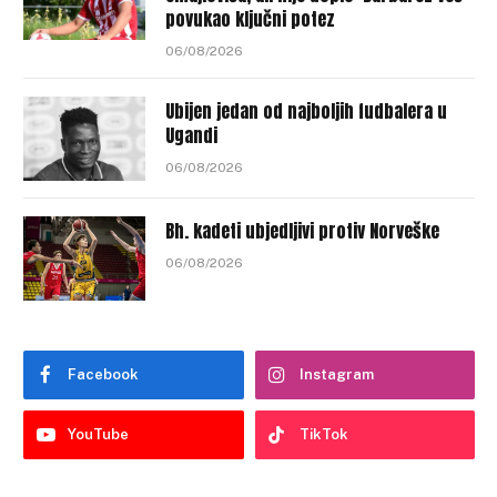
povukao ključni potez
06/08/2026
Ubijen jedan od najboljih fudbalera u
Ugandi
06/08/2026
Bh. kadeti ubjedljivi protiv Norveške
06/08/2026
Facebook
Instagram
YouTube
TikTok