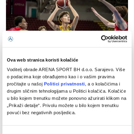
Ova web stranica koristi kolačiće
Voditelj obrade ARENA SPORT BH d.o.o. Sarajevo. Više
Bh. kadeti ubjedljivi protiv Norveške
o podacima koje obrađujemo kao i o vašim pravima
pročitajte u našoj
Politici privatnosti
, a o kolačićima i
06/08/2026
drugim sličnim tehnologijama u Politici kolačića. Kolačiće
u bilo kojem trenutku možete ponovno ažurirati klikom na
„Prikaži detalje“. Privolu možete u bilo kojem trenutku
povući bez negativnih posljedica.
Consent