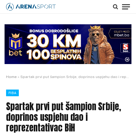
Home
»
Spartak prvi put šampion Srbije, doprinos uspjehu dao i reprezentativac BiH
FIBA
Spartak prvi put šampion Srbije,
doprinos uspjehu dao i
reprezentativac BiH