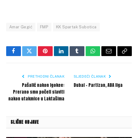
Amar Gegić
FMP
KK Spartak Subotica
Facebook
Twitter
Pinterest
LinkedIn
Tumblr
WhatsApp
Email
Copy
Link
PRETHODNI ČLANAK
SLJEDEĆI ČLANAK
Pašalić nakon Igokee:
Dubai – Partizan, ABA liga
Prerano smo počeli slaviti
nakon utakmice u Laktašima
SLIČNE OBJAVE