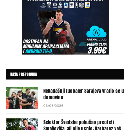
NAŠA PREPORUKA
Nekadašnji fudbaler Sarajeva vratio se u
domovinu
06/08/2026
Selektor Švedske pokušao preoteti
Smajlovića, ali nije uspio: Barbarez već