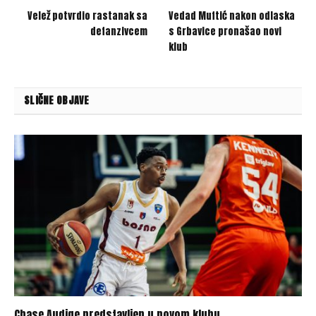
Velež potvrdio rastanak sa
Vedad Muftić nakon odlaska
defanzivcem
s Grbavice pronašao novi
klub
SLIČNE OBJAVE
Chase Audige predstavljen u novom klubu