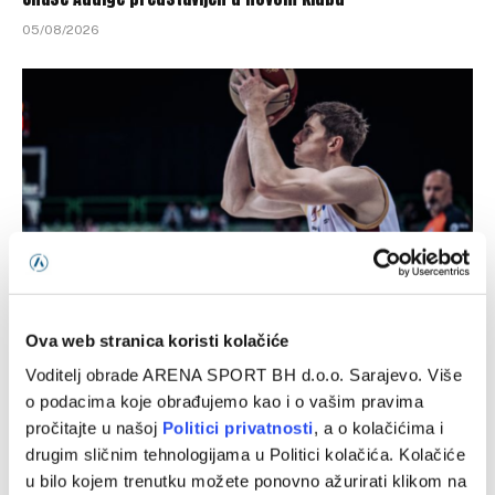
05/08/2026
Ova web stranica koristi kolačiće
Sloboda novo pojačanje pronašla u redovima Bosne
Voditelj obrade ARENA SPORT BH d.o.o. Sarajevo. Više
04/08/2026
o podacima koje obrađujemo kao i o vašim pravima
pročitajte u našoj
Politici privatnosti
, a o kolačićima i
drugim sličnim tehnologijama u Politici kolačića. Kolačiće
u bilo kojem trenutku možete ponovno ažurirati klikom na