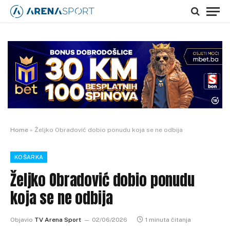
Home
»
Željko Obradović dobio ponudu koja se ne odbija
KOŠARKA
Željko Obradović dobio ponudu
koja se ne odbija
Objavio
TV Arena Sport
02/06/2026
1 minuta čitanja