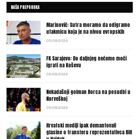
NAŠA PREPORUKA
Marinović: Sutra moramo da odigramo
utakmicu koja je na nivou evropskih
05/08/2026
FK Sarajevo: Do daljnjeg nećemo moći
igrati na Koševu
05/08/2026
Nekadašnji golman Borca na posudbi u
Norveškoj
05/08/2026
Hrvatski mediji ipak demantovali
glasine o transferu reprezentativca BiH
u Hajduk