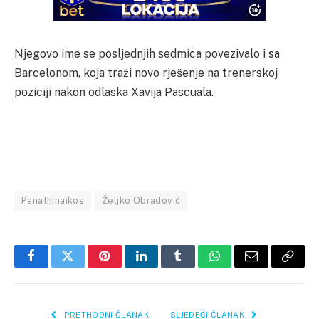
Njegovo ime se posljednjih sedmica povezivalo i sa
Barcelonom, koja traži novo rješenje na trenerskoj
poziciji nakon odlaska Xavija Pascuala.
Panathinaikos
Željko Obradović
Facebook
Twitter
Pinterest
LinkedIn
Tumblr
WhatsApp
Email
Copy
Link
PRETHODNI ČLANAK
SLJEDEĆI ČLANAK