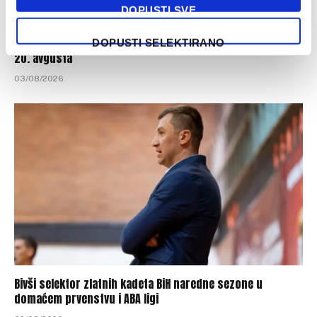
DOPUSTI SVE
Košarkaška reprezentacija BiH protiv Poljske u Hrasnici
DOPUSTI SELEKTIRANO
20. avgusta
03/08/2026
Bivši selektor zlatnih kadeta BiH naredne sezone u
domaćem prvenstvu i ABA ligi