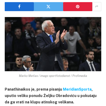
Marko Metlas / imago sportfotodienst / Profimedia
Panathinaikos je, prema pisanju
MeridianSporta
,
uputio veliku ponudu Željku Obradoviću u pokušaju
da ga vrati na klupu atinskog velikana.