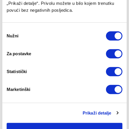
„Prikaži detalje“. Privolu možete u bilo kojem trenutku
povući bez negativnih posljedica.
Consent
Nužni
Selection
Ožegović odredio sastav bh. kadeta za nastup na EP
Za postavke
04/08/2026
Statistički
Marketinški
Prikaži detalje