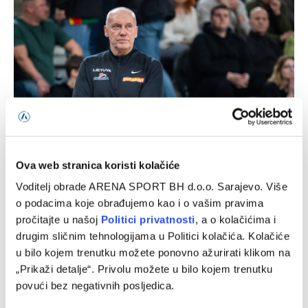
Kurtinaitis objavio spisak za Tursku i BiH, Litvanci
Ova web stranica koristi kolačiće
dočekuju Zmajeve bez NBA zvijezda
Voditelj obrade ARENA SPORT BH d.o.o. Sarajevo. Više
08/08/2026
o podacima koje obrađujemo kao i o vašim pravima
pročitajte u našoj
Politici privatnosti
, a o kolačićima i
drugim sličnim tehnologijama u Politici kolačića. Kolačiće
u bilo kojem trenutku možete ponovno ažurirati klikom na
„Prikaži detalje“. Privolu možete u bilo kojem trenutku
povući bez negativnih posljedica.