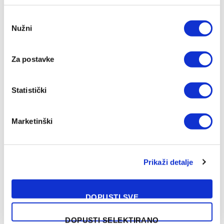
Consent
Nužni
Selection
Za postavke
Michael Young ima novi klub nakon odlaska iz Bosne
08/08/2026
Statistički
Marketinški
Prikaži detalje
DOPUSTI SVE
DOPUSTI SELEKTIRANO