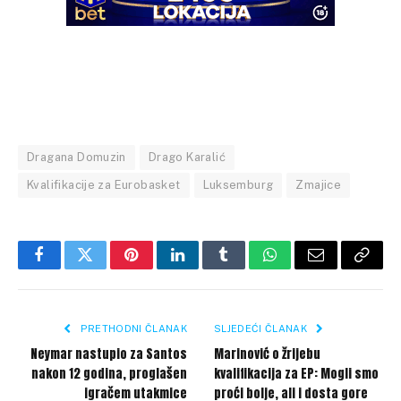
Dragana Domuzin
Drago Karalić
Kvalifikacije za Eurobasket
Luksemburg
Zmajice
Facebook
Twitter
Pinterest
LinkedIn
Tumblr
WhatsApp
Email
Copy
Link
PRETHODNI ČLANAK
SLJEDEĆI ČLANAK
Neymar nastupio za Santos
Marinović o žrijebu
nakon 12 godina, proglašen
kvalifikacija za EP: Mogli smo
igračem utakmice
proći bolje, ali i dosta gore