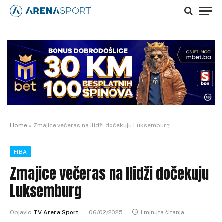
Home
»
Zmajice večeras na Ilidži dočekuju Luksemburg
FIBA
Zmajice večeras na Ilidži dočekuju
Luksemburg
Objavio
TV Arena Sport
06/02/2025
1 minuta čitanja