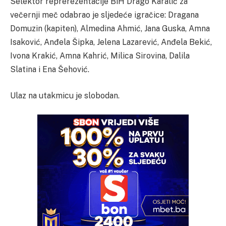
Selektor reprerezentacije BiH Drago Karalić za
večernji meč odabrao je sljedeće igračice: Dragana
Domuzin (kapiten), Almedina Ahmić, Jana Guska, Amna
Isaković, Anđela Šipka, Jelena Lazarević, Anđela Bekić,
Ivona Krakić, Amna Kahrić, Milica Sirovina, Dalila
Slatina i Ena Šehović.
Ulaz na utakmicu je slobodan.