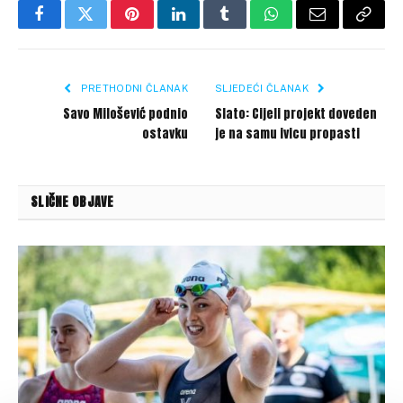
Facebook
Twitter
Pinterest
LinkedIn
Tumblr
WhatsApp
Email
Copy
Link
PRETHODNI ČLANAK
SLJEDEĆI ČLANAK
Savo Milošević podnio
Slato: Cijeli projekt doveden
ostavku
je na samu ivicu propasti
SLIČNE OBJAVE