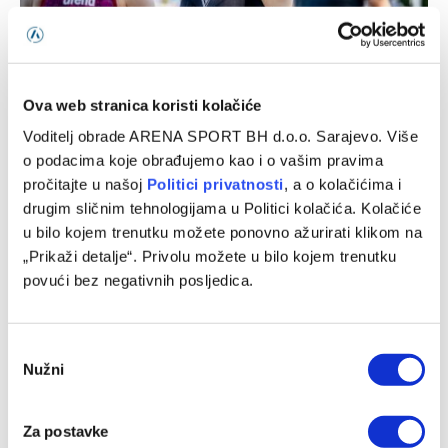
Lana Pudar predvodi BiH na Evropskom prvenstvu u Parizu
Ova web stranica koristi kolačiće
05/08/2026
Voditelj obrade ARENA SPORT BH d.o.o. Sarajevo. Više
o podacima koje obrađujemo kao i o vašim pravima
pročitajte u našoj
Politici privatnosti
, a o kolačićima i
drugim sličnim tehnologijama u Politici kolačića. Kolačiće
u bilo kojem trenutku možete ponovno ažurirati klikom na
„Prikaži detalje“. Privolu možete u bilo kojem trenutku
povući bez negativnih posljedica.
Consent
Nužni
Selection
Avdić: Očekujem odlične rezultate na Evropskom
prvenstvu i Mediteranskim igrama
Za postavke