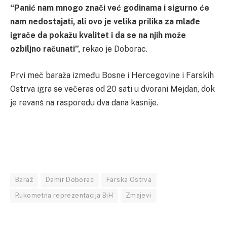
“Panić nam mnogo znači već godinama i sigurno će
nam nedostajati, ali ovo je velika prilika za mlađe
igrače da pokažu kvalitet i da se na njih može
ozbiljno računati”,
rekao je Doborac.
Prvi meč baraža između Bosne i Hercegovine i Farskih
Ostrva igra se večeras od 20 sati u dvorani Mejdan, dok
je revanš na rasporedu dva dana kasnije.
Baraž
Damir Doborac
Farska Ostrva
Rukometna reprezentacija BiH
Zmajevi