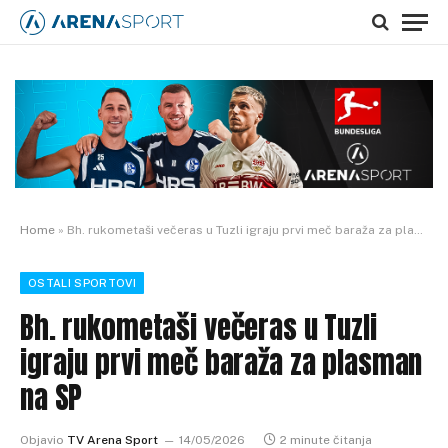
Home
»
Bh. rukometaši večeras u Tuzli igraju prvi meč baraža za plasman na SP
OSTALI SPORTOVI
Bh. rukometaši večeras u Tuzli
igraju prvi meč baraža za plasman
na SP
Objavio
TV Arena Sport
14/05/2026
2 minute čitanja