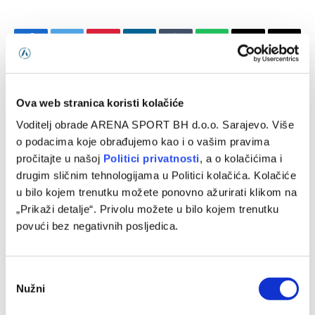
Facebook
Twitter
Pinterest
LinkedIn
Tumblr
WhatsApp
Email
Copy
Link
PRETHODNI ČLANAK
SLJEDEĆI ČLANAK
Ova web stranica koristi kolačiće
Džeko: Osjećam se spremnim
Barbarez na Koševu neće
Voditelj obrade ARENA SPORT BH d.o.o. Sarajevo. Više
za Budnesligu
moći računati na bitnog
o podacima koje obrađujemo kao i o vašim pravima
igrača
pročitajte u našoj
Politici privatnosti
, a o kolačićima i
drugim sličnim tehnologijama u Politici kolačića. Kolačiće
u bilo kojem trenutku možete ponovno ažurirati klikom na
SLIČNE OBJAVE
„Prikaži detalje“. Privolu možete u bilo kojem trenutku
povući bez negativnih posljedica.
Consent
Nužni
Selection