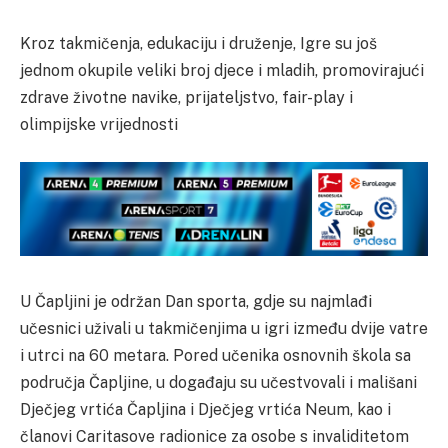
Kroz takmičenja, edukaciju i druženje, Igre su još
jednom okupile veliki broj djece i mladih, promovirajući
zdrave životne navike, prijateljstvo, fair-play i
olimpijske vrijednosti
U Čapljini je održan Dan sporta, gdje su najmlađi
učesnici uživali u takmičenjima u igri između dvije vatre
i utrci na 60 metara. Pored učenika osnovnih škola sa
područja Čapljine, u događaju su učestvovali i mališani
Dječjeg vrtića Čapljina i Dječjeg vrtića Neum, kao i
članovi Caritasove radionice za osobe s invaliditetom