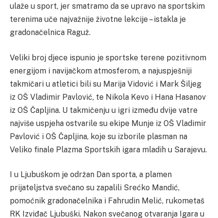
ulaže u sport, jer smatramo da se upravo na sportskim
terenima uče najvažnije životne lekcije – istakla je
gradonačelnica Raguž.
Veliki broj djece ispunio je sportske terene pozitivnom
energijom i navijačkom atmosferom, a najuspješniji
takmičari u atletici bili su Marija Vidović i Mark Šiljeg
iz OŠ Vladimir Pavlović, te Nikola Kevo i Hana Hasanov
iz OŠ Čapljina. U takmičenju u igri između dvije vatre
najviše uspjeha ostvarile su ekipe Munje iz OŠ Vladimir
Pavlović i OŠ Čapljina, koje su izborile plasman na
Veliko finale Plazma Sportskih igara mladih u Sarajevu.
I u Ljubuškom je održan Dan sporta, a plamen
prijateljstva svečano su zapalili Srećko Mandić,
pomoćnik gradonačelnika i Fahrudin Melić, rukometaš
RK Izviđač Ljubuški. Nakon svečanog otvaranja Igara u