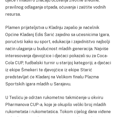
djece i mladih o značaju očuvanja životne sredine,
pravilnog odlaganja otpada, očuvanja i zaštite vodnih
resursa.
Plamen prijateljstva u Kladnju zapalio je načelnik
Općine Kladanj Edis Šarić zajedno sa učesnicima Igara,
poručivši kako su sport, edukacija i zajedništvo najbolji
način ulaganja u budućnost mladih generacija. Najviše
interesovanja djevojčice i dječaci pokazali su za Coca-
Cola CUP, fudbalski turnir u starijoj kategoriji, a dječaci
iz ekipe Šmekeri te djevojčice iz ekipe Starić
predstavljat će Kladanj na Velikom finalu Plazma
Sportskih igara mladih u Sarajevu.
U Tesliću je održan rukometno takmičenje u okviru
Pharmanova CUP-a, koje je okupilo veliki broj mladih
rukometaša i rukometašica. Tokom cijelog dana viđene