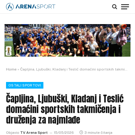
Home
»
Čapljina, Ljubuški, Kladanj i Teslić domaćini sportskih takmičenja i druženja za najmlađe
OSTALI SPORTOVI
Čapljina, Ljubuški, Kladanj i Teslić
domaćini sportskih takmičenja i
druženja za najmlađe
Objavio
TV Arena Sport
15/05/2026
3 minute čitanja