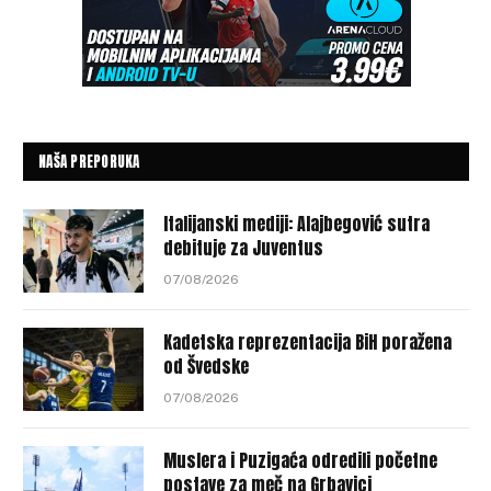
NAŠA PREPORUKA
Italijanski mediji: Alajbegović sutra
debituje za Juventus
07/08/2026
Kadetska reprezentacija BiH poražena
od Švedske
07/08/2026
Muslera i Puzigaća odredili početne
postave za meč na Grbavici