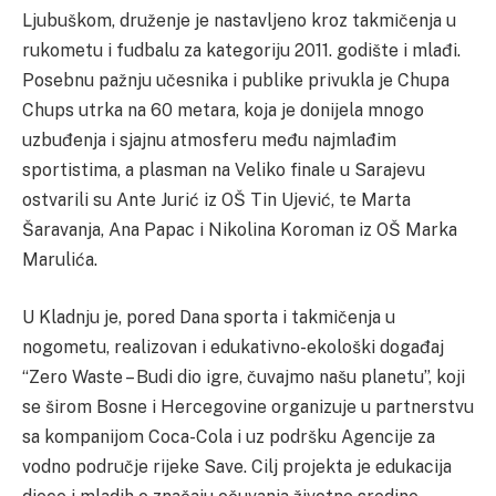
Ljubuškom, druženje je nastavljeno kroz takmičenja u
rukometu i fudbalu za kategoriju 2011. godište i mlađi.
Posebnu pažnju učesnika i publike privukla je Chupa
Chups utrka na 60 metara, koja je donijela mnogo
uzbuđenja i sjajnu atmosferu među najmlađim
sportistima, a plasman na Veliko finale u Sarajevu
ostvarili su Ante Jurić iz OŠ Tin Ujević, te Marta
Šaravanja, Ana Papac i Nikolina Koroman iz OŠ Marka
Marulića.
U Kladnju je, pored Dana sporta i takmičenja u
nogometu, realizovan i edukativno-ekološki događaj
“Zero Waste – Budi dio igre, čuvajmo našu planetu”, koji
se širom Bosne i Hercegovine organizuje u partnerstvu
sa kompanijom Coca-Cola i uz podršku Agencije za
vodno područje rijeke Save. Cilj projekta je edukacija