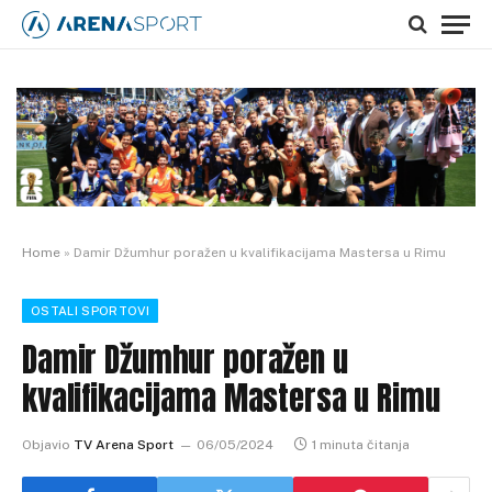
Home
»
Damir Džumhur poražen u kvalifikacijama Mastersa u Rimu
OSTALI SPORTOVI
Damir Džumhur poražen u
kvalifikacijama Mastersa u Rimu
Objavio
TV Arena Sport
06/05/2024
1 minuta čitanja