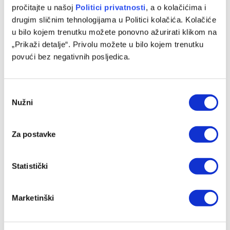
pročitajte u našoj
Politici privatnosti
, a o kolačićima i
drugim sličnim tehnologijama u Politici kolačića. Kolačiće
u bilo kojem trenutku možete ponovno ažurirati klikom na
„Prikaži detalje“. Privolu možete u bilo kojem trenutku
povući bez negativnih posljedica.
Consent
Muzaferija: Ovo su vijesti za koje sam se nadala da ih neću
Nužni
Selection
morati objaviti
03/08/2026
Za postavke
Statistički
Marketinški