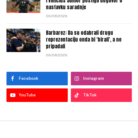
i Vinicius Junior postigli dogovor o
nastavku saradnje
06/08/2026
Barbarez: Da su odabrali drugu
reprezentaciju onda bi ‘birali’, a ne
pripadali
06/08/2026
Facebook
Instagram
YouTube
TikTok