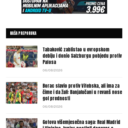
NAŠA PREPORUKA
Tabaković zablistao u evropskom
debiju i donio Salzburgu pobjedu protiv
Pafosa
06/08/2026
Borac slavio protiv Vitebska, ali ima za
čime i da žali: Banjalučani u revanš nose
gol prednosti
06/08/2026
Gotova višemjesečna saga: Real Madrid