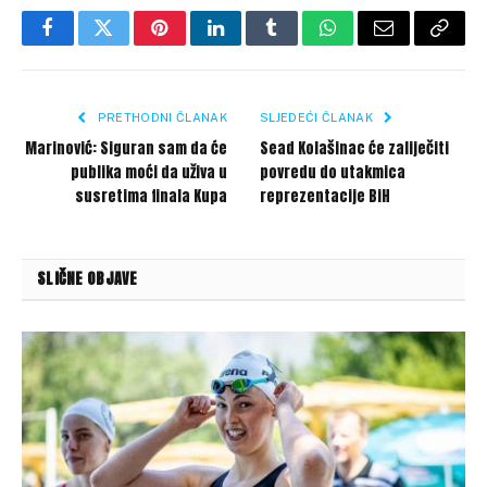
Facebook
Twitter
Pinterest
LinkedIn
Tumblr
WhatsApp
Email
Copy
Link
PRETHODNI ČLANAK
SLJEDEĆI ČLANAK
Marinović: Siguran sam da će
Sead Kolašinac će zaliječiti
publika moći da uživa u
povredu do utakmica
susretima finala Kupa
reprezentacije BiH
SLIČNE OBJAVE