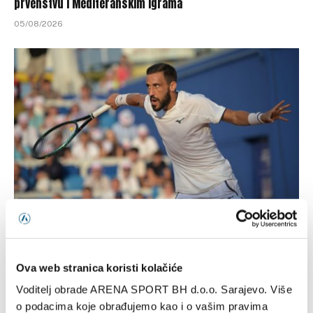
prvenstvu i Mediteranskim igrama
05/08/2026
Džumhur opravdao ulogu favorita u Poljskoj
04/08/2026
Ova web stranica koristi kolačiće
Voditelj obrade ARENA SPORT BH d.o.o. Sarajevo. Više
o podacima koje obrađujemo kao i o vašim pravima