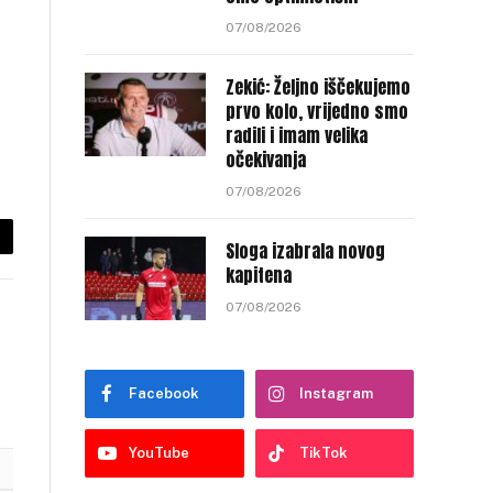
07/08/2026
Zekić: Željno iščekujemo
prvo kolo, vrijedno smo
radili i imam velika
očekivanja
07/08/2026
Sloga izabrala novog
py
kapitena
nk
07/08/2026
Facebook
Instagram
YouTube
TikTok