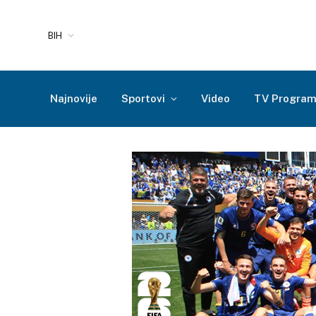
BIH
Najnovije
Sportovi
Video
TV Progra