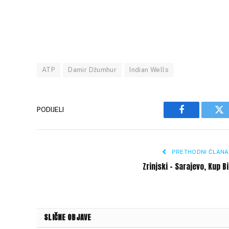
ATP
Damir Džumhur
Indian Wells
PODIJELI
Facebook
Tw
PRETHODNI ČLANA
Zrinjski – Sarajevo, Kup B
SLIČNE OBJAVE