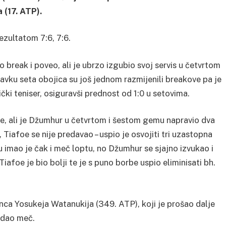
(17. ATP).
rezultatom 7:6, 7:6.
 break i poveo, ali je ubrzo izgubio svoj servis u četvrtom
tavku seta obojica su još jednom razmijenili breakove pa je
čki teniser, osiguravši prednost od 1:0 u setovima.
ne, ali je Džumhur u četvrtom i šestom gemu napravio dva
, Tiafoe se nije predavao – uspio je osvojiti tri uzastopna
u imao je čak i meč loptu, no Džumhur se sjajno izvukao i
Tiafoe je bio bolji te je s puno borbe uspio eliminisati bh.
nca Yosukeja Watanukija (349. ATP), koji je prošao dalje
edao meč.