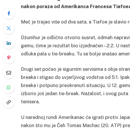
nakon poraza od Amerikanca Francesa Tiafoea 
Meč je trajao više od dva sata, a Tiafoe je slavio 
Džumhur je odlično otvorio susret, odmah napravio
gemu, čime je rezultat bio izjednačen – 2:2. U nas
odluka pala u tie-breaku. Tu se bolje snašao ameri
Drugi set počeo je sigurnim servisima s obje stra
breaka i stigao do uvjerljivog vodstva od 5:1. Ipak
breaka i potpuno preokrenuti situaciju. U 12. gem
izborio još jedan tie-break. Nažalost, i ovog puta 
tenisera.
U narednoj rundi Amerikanac će igrati protiv Japa
nakon što mu je Čeh Tomas Machac (20. ATP) pr