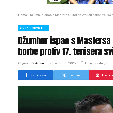
Home
»
Džumhur ispao s Mastersa u Indian Wellsu nakon velike bo
OSTALI SPORTOVI
Džumhur ispao s Mastersa u
borbe protiv 17. tenisera sv
Objavio
TV Arena Sport
08/03/2025
1 minuta čitanja
Facebook
Twitter
Pinter