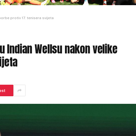
rbe protiv 17. tenisera svijeta
 Indian Wellsu nakon velike
ijeta
est