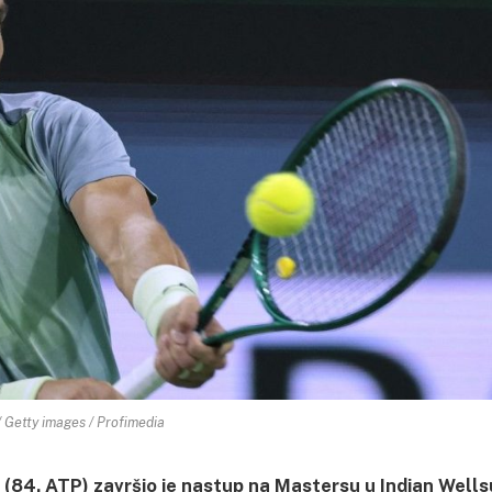
 Getty images / Profimedia
84. ATP) završio je nastup na Mastersu u Indian Wells