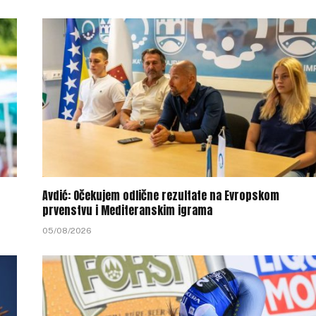
Avdić: Očekujem odlične rezultate na Evropskom
prvenstvu i Mediteranskim igrama
05/08/2026