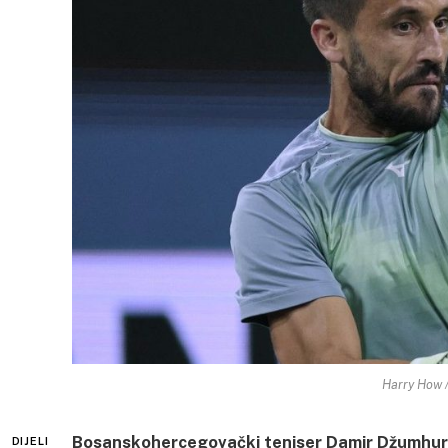
Harry How /
Bosanskohercegovački teniser Damir Džumhur (
DIJELI