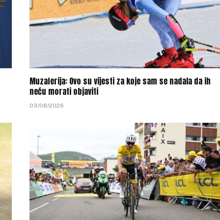
Muzaferija: Ovo su vijesti za koje sam se nadala da ih
neću morati objaviti
03/08/2026