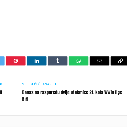
itter
Pinterest
LinkedIn
Tumblr
WhatsApp
Email
Co
Li
K
SLJEDEĆI ČLANAK
iH
Danas na rasporedu dvije utakmice 21. kola WWin lige
BiH