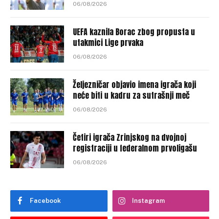
06/08/2026
UEFA kaznila Borac zbog propusta u
utakmici Lige prvaka
06/08/2026
Željezničar objavio imena igrača koji
neće biti u kadru za sutrašnji meč
06/08/2026
Četiri igrača Zrinjskog na dvojnoj
registraciji u federalnom prvoligašu
06/08/2026
Facebook
Instagram