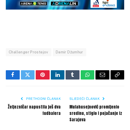
Challenger Prostejov
Damir Džumhur
Facebook
Twitter
Pinterest
LinkedIn
Tumblr
WhatsApp
Email
Copy
Link
PRETHODNI ČLANAK
SLJEDEĆI ČLANAK
Željezničar napustila još dva
Mulahusejnović promijenio
fudbalera
sredinu, stiglo i pojačanje iz
Sarajeva