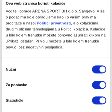
Ova web stranica koristi kolačiće
Voditelj obrade ARENA SPORT BH d.o.o. Sarajevo. Više
o podacima koje obrađujemo kao i o vašim pravima
pročitajte u našoj
Politici privatnosti
, a o kolačićima i
Džumhur opravdao ulogu favorita u Poljskoj
drugim sličnim tehnologijama u Politici kolačića. Kolačiće
04/08/2026
u bilo kojem trenutku možete ponovno ažurirati klikom na
„Prikaži detalje“. Privolu možete u bilo kojem trenutku
povući bez negativnih posljedica.
Consent
Nužni
Selection
Za postavke
Statistički
Muzaferija: Ovo su vijesti za koje sam se nadala da ih neću