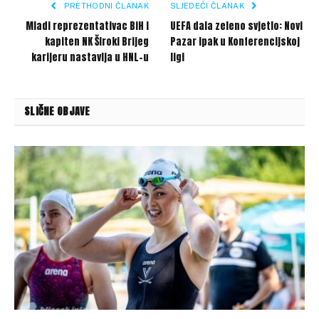
PRETHODNI ČLANAK
SLJEDEĆI ČLANAK
Mladi reprezentativac BiH i
UEFA dala zeleno svjetlo: Novi
kapiten NK Široki Brijeg
Pazar ipak u Konferencijskoj
karijeru nastavlja u HNL-u
ligi
SLIČNE OBJAVE