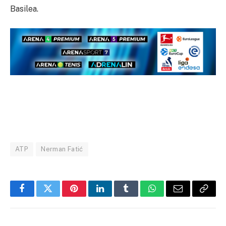
Basilea.
ATP
Nerman Fatić
Facebook
Twitter
Pinterest
LinkedIn
Tumblr
WhatsApp
Email
Copy
Link