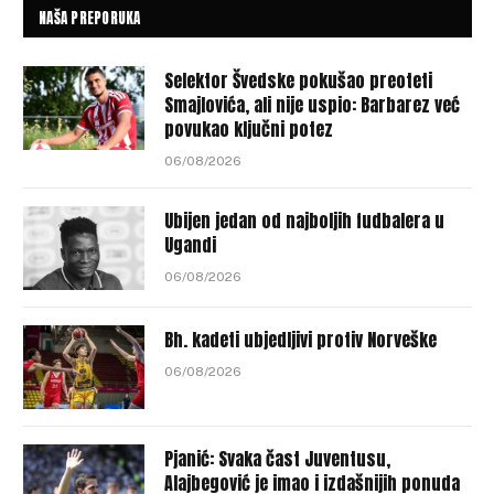
NAŠA PREPORUKA
Selektor Švedske pokušao preoteti
Smajlovića, ali nije uspio: Barbarez već
povukao ključni potez
06/08/2026
Ubijen jedan od najboljih fudbalera u
Ugandi
06/08/2026
Bh. kadeti ubjedljivi protiv Norveške
06/08/2026
Pjanić: Svaka čast Juventusu,
Alajbegović je imao i izdašnijih ponuda