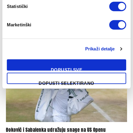
Statistički
Marketinški
Muzaferija: Ovo su vijesti za koje sam se nadala da ih neću
morati objaviti
03/08/2026
Prikaži detalje
DOPUSTI SVE
DOPUSTI SELEKTIRANO
Đoković i Sabalenka udružuju snage na US Openu