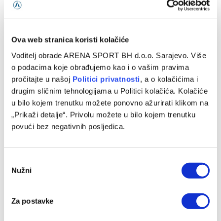
Ova web stranica koristi kolačiće
Voditelj obrade ARENA SPORT BH d.o.o. Sarajevo. Više
o podacima koje obrađujemo kao i o vašim pravima
pročitajte u našoj
Politici privatnosti
, a o kolačićima i
drugim sličnim tehnologijama u Politici kolačića. Kolačiće
u bilo kojem trenutku možete ponovno ažurirati klikom na
Džumhur opravdao ulogu favorita u Poljskoj
„Prikaži detalje“. Privolu možete u bilo kojem trenutku
04/08/2026
povući bez negativnih posljedica.
Consent
Nužni
Selection
Za postavke