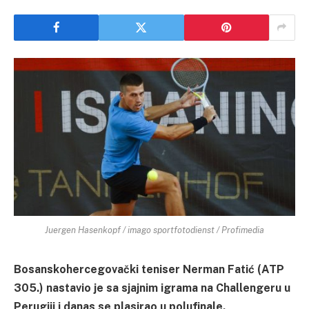
Juergen Hasenkopf / imago sportfotodienst / Profimedia
Bosanskohercegovački teniser Nerman Fatić (ATP
305.) nastavio je sa sjajnim igrama na Challengeru u
Perugiji i danas se plasirao u polufinale.