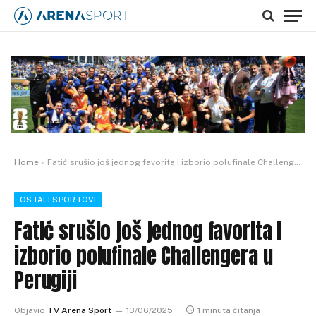
Home
»
Fatić srušio još jednog favorita i izborio polufinale Challengera u Perugiji
OSTALI SPORTOVI
Fatić srušio još jednog favorita i
izborio polufinale Challengera u
Perugiji
Objavio
TV Arena Sport
13/06/2025
1 minuta čitanja