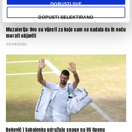
DOPUSTI SVE
DOPUSTI SELEKTIRANO
Muzaferija: Ovo su vijesti za koje sam se nadala da ih neću
morati objaviti
03/08/2026
Đoković i Sabalenka udružuju snage na US Openu