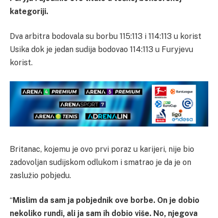
kategoriji.
Dva arbitra bodovala su borbu 115:113 i 114:113 u korist
Usika dok je jedan sudija bodovao 114:113 u Furyjevu
korist.
Britanac, kojemu je ovo prvi poraz u karijeri, nije bio
zadovoljan sudijskom odlukom i smatrao je da je on
zaslužio pobjedu.
“
Mislim da sam ja pobjednik ove borbe. On je dobio
nekoliko rundi, ali ja sam ih dobio više. No, njegova