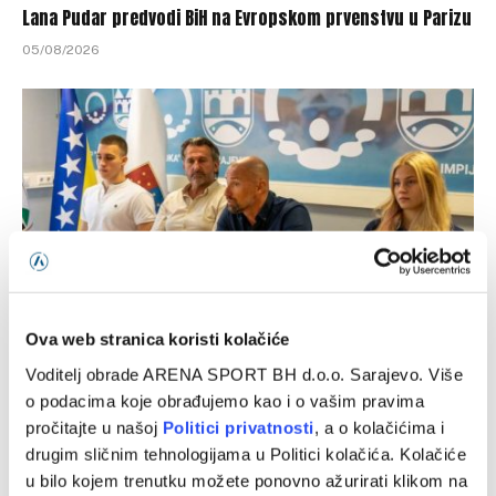
Lana Pudar predvodi BiH na Evropskom prvenstvu u Parizu
05/08/2026
Ova web stranica koristi kolačiće
Avdić: Očekujem odlične rezultate na Evropskom
Voditelj obrade ARENA SPORT BH d.o.o. Sarajevo. Više
prvenstvu i Mediteranskim igrama
o podacima koje obrađujemo kao i o vašim pravima
pročitajte u našoj
Politici privatnosti
, a o kolačićima i
05/08/2026
drugim sličnim tehnologijama u Politici kolačića. Kolačiće
u bilo kojem trenutku možete ponovno ažurirati klikom na