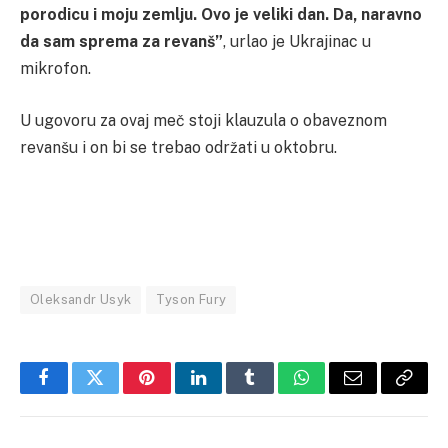
porodicu i moju zemlju. Ovo je veliki dan. Da, naravno
da sam sprema za revanš”
, urlao je Ukrajinac u
mikrofon.
U ugovoru za ovaj meč stoji klauzula o obaveznom
revanšu i on bi se trebao održati u oktobru.
Oleksandr Usyk
Tyson Fury
Facebook
Twitter
Pinterest
LinkedIn
Tumblr
WhatsApp
Email
Copy
Link