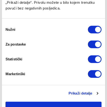
„Prikaži detalje“. Privolu možete u bilo kojem trenutku
povući bez negativnih posljedica.
Consent
Nužni
Selection
Za postavke
Džumhur opravdao ulogu favorita u Poljskoj
Statistički
04/08/2026
Marketinški
Prikaži detalje