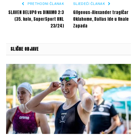
PRETHODNI ČLANAK
SLJEDEĆI ČLANAK
SLAVEN BELUPO vs DINAMO 2:3
Gilgeous-Alexander tragičar
(35. kolo, SuperSport HNL
Oklahome, Dallas ide u finale
23/24)
Zapada
SLIČNE OBJAVE