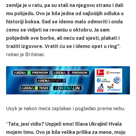
zemlja je u ratu, pa su stali na njegovu stranu i dali
mu pobjedu. Ovo je bila jedna od najlošijih odluka u
historiji boksa. Sad se idemo malo odmoriti i onda
ćemo se vidjeti na revanšu u oktobru. Ja sam
pobjednik ove borbe, ali neću sad sjesti, plakati i
tražiti izgovore. Vratit ću se i idemo opet u ring”
,
rekao je Britanac.
Usyk je nakon meča zaplakao i pogledao prema nebu.
“
Tata, jesi vidio? Uspjeli smo! Slava Ukrajini! Hvala
mojem timu. Ovo je bila velika prilika za mene, moju