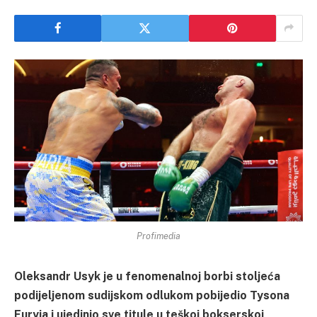
Profimedia
Oleksandr Usyk je u fenomenalnoj borbi stoljeća
podijeljenom sudijskom odlukom pobijedio Tysona
Furyja i ujedinio sve titule u teškoj bokserskoj