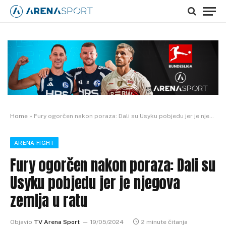
Home
»
Fury ogorčen nakon poraza: Dali su Usyku pobjedu jer je njegova zemlja u ratu
ARENA FIGHT
Fury ogorčen nakon poraza: Dali su
Usyku pobjedu jer je njegova
zemlja u ratu
Objavio
TV Arena Sport
19/05/2024
2 minute čitanja