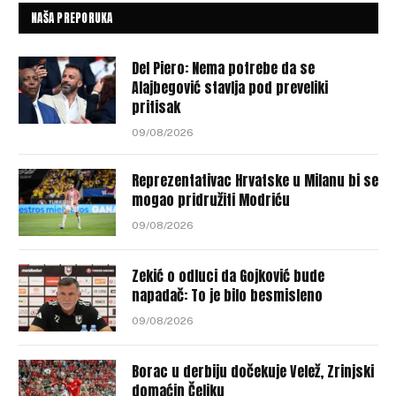
NAŠA PREPORUKA
Del Piero: Nema potrebe da se
Alajbegović stavlja pod preveliki
pritisak
09/08/2026
Reprezentativac Hrvatske u Milanu bi se
mogao pridružiti Modriću
09/08/2026
Zekić o odluci da Gojković bude
napadač: To je bilo besmisleno
09/08/2026
Borac u derbiju dočekuje Velež, Zrinjski
domaćin Čeliku