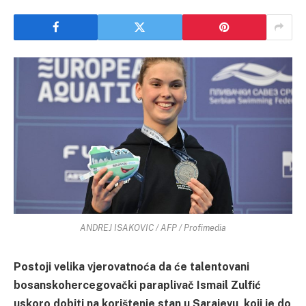
ANDREJ ISAKOVIC / AFP / Profimedia
Postoji velika vjerovatnoća da će talentovani
bosanskohercegovački paraplivač Ismail Zulfić
uskoro dobiti na korištenje stan u Sarajevu, koji je do