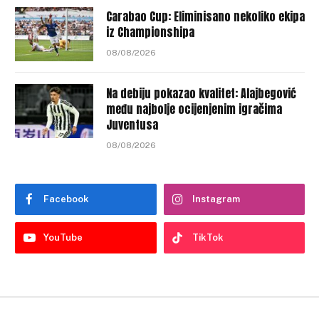
Carabao Cup: Eliminisano nekoliko ekipa
iz Championshipa
08/08/2026
Na debiju pokazao kvalitet: Alajbegović
među najbolje ocijenjenim igračima
Juventusa
08/08/2026
Facebook
Instagram
YouTube
TikTok