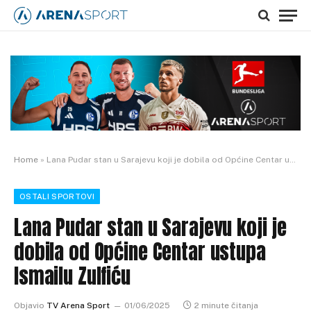
Home
»
Lana Pudar stan u Sarajevu koji je dobila od Općine Centar ustupa Ismailu Zulfiću
OSTALI SPORTOVI
Lana Pudar stan u Sarajevu koji je
dobila od Općine Centar ustupa
Ismailu Zulfiću
Objavio
TV Arena Sport
01/06/2025
2 minute čitanja