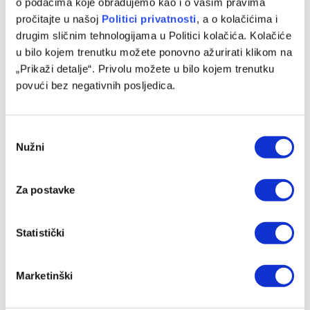
o podacima koje obrađujemo kao i o vašim pravima
pročitajte u našoj
Politici privatnosti
, a o kolačićima i
Avdić: Očekujem odlične rezultate na Evropskom
drugim sličnim tehnologijama u Politici kolačića. Kolačiće
prvenstvu i Mediteranskim igrama
u bilo kojem trenutku možete ponovno ažurirati klikom na
05/08/2026
„Prikaži detalje“. Privolu možete u bilo kojem trenutku
povući bez negativnih posljedica.
Consent
Nužni
Selection
Za postavke
Statistički
Džumhur opravdao ulogu favorita u Poljskoj
Marketinški
04/08/2026