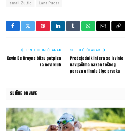
Ismail Zulfić
Lana Pudar
Facebook
Twitter
Pinterest
LinkedIn
Tumblr
WhatsApp
Email
Copy
Link
PRETHODNI ČLANAK
SLJEDEĆI ČLANAK
Kevin De Bruyne blizu potpisa
Predsjednik Intera se izvinio
za novi klub
navijačima nakon teškog
poraza u finalu Lige prvaka
SLIČNE OBJAVE