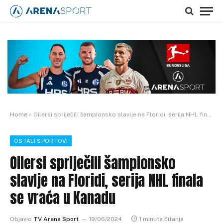
Home
»
Oilersi spriječili šampionsko slavlje na Floridi, serija NHL finala se vraća u Kanadu
OSTALI SPORTOVI
Oilersi spriječili šampionsko
slavlje na Floridi, serija NHL finala
se vraća u Kanadu
Objavio
TV Arena Sport
19/06/2024
1 minuta čitanja