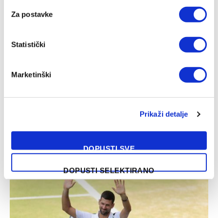
Za postavke
Statistički
Marketinški
Prikaži detalje
Muzaferija: Ovo su vijesti za koje sam se nadala da ih neću
morati objaviti
DOPUSTI SVE
03/08/2026
DOPUSTI SELEKTIRANO