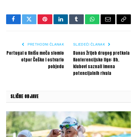
Facebook
Twitter
Pinterest
LinkedIn
Tumblr
WhatsApp
Email
Copy
Link
PRETHODNI ČLANAK
SLJEDEĆI ČLANAK
Portugal u finišu meča slomio
Danas žrijeb drugog pretkola
otpor Češke i ostvario
Konferencijske lige: Bh.
pobjedu
klubovi saznali imena
potencijalnih rivala
SLIČNE OBJAVE