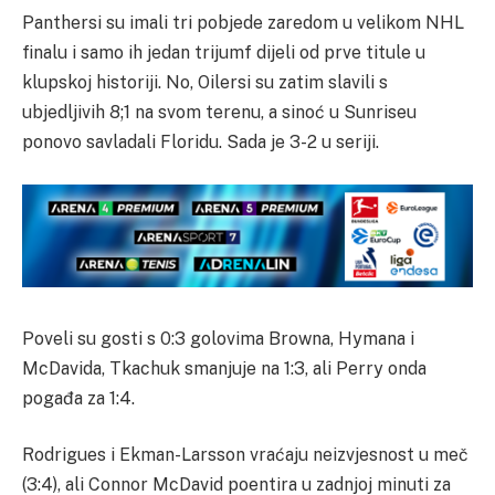
Panthersi su imali tri pobjede zaredom u velikom NHL
finalu i samo ih jedan trijumf dijeli od prve titule u
klupskoj historiji. No, Oilersi su zatim slavili s
ubjedljivih 8;1 na svom terenu, a sinoć u Sunriseu
ponovo savladali Floridu. Sada je 3-2 u seriji.
Poveli su gosti s 0:3 golovima Browna, Hymana i
McDavida, Tkachuk smanjuje na 1:3, ali Perry onda
pogađa za 1:4.
Rodrigues i Ekman-Larsson vraćaju neizvjesnost u meč
(3:4), ali Connor McDavid poentira u zadnjoj minuti za