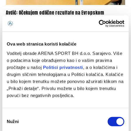
Avdić: Očekujem odlične rezultate na Evropskom
prvenstvu i Mediteranskim igrama
05/08/2026
Ova web stranica koristi kolačiće
Voditelj obrade ARENA SPORT BH d.o.o. Sarajevo. Više
o podacima koje obrađujemo kao i o vašim pravima
pročitajte u našoj
Politici privatnosti
, a o kolačićima i
drugim sličnim tehnologijama u Politici kolačića. Kolačiće
u bilo kojem trenutku možete ponovno ažurirati klikom na
„Prikaži detalje“. Privolu možete u bilo kojem trenutku
povući bez negativnih posljedica.
Džumhur opravdao ulogu favorita u Poljskoj
Consent
04/08/2026
Nužni
Selection